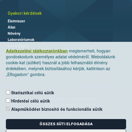
Gyakori kérdések
Élelmiszer
Állat
Növény
Laboratóriumok
Labor/Egyéb
Adatkezelési tájékoztatónkban
megismerheti, hogyan
gondoskodunk személyes adatai védelméről. Weboldalunk
cookie-kat (sütiket) használ a jobb felhasználói élmény
érdekében, melynek biztosításához kérjük, kattintson az
„Elfogadom” gombra.
Statisztikai célú sütik
Nemzeti Élelmiszerlánc-biztonsági Hivatal
Hirdetési célú sütik
Cím: 1024 Budapest, Keleti Károly utca. 24.
Alapműködést biztosító és funkcionális sütik
Levelezési cím: 1525 Budapest. Pf. 30.
ÖSSZES SÜTI ELFOGADÁSA
E-mail:
ugyfelszolgalat@nebih.gov.hu