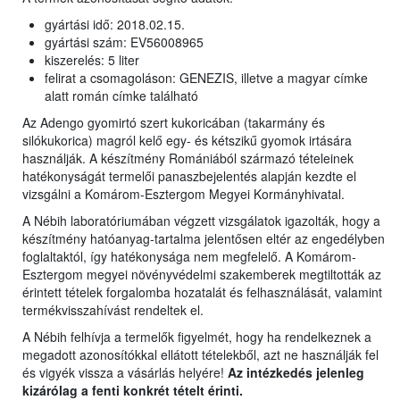
gyártási idő: 2018.02.15.
gyártási szám: EV56008965
kiszerelés: 5 liter
felirat a csomagoláson: GENEZIS, illetve a magyar címke
alatt román címke található
Az Adengo gyomirtó szert kukoricában (takarmány és
silókukorica) magról kelő egy- és kétszikű gyomok irtására
használják. A készítmény Romániából származó tételeinek
hatékonyságát termelői panaszbejelentés alapján kezdte el
vizsgálni a Komárom-Esztergom Megyei Kormányhivatal.
A Nébih laboratóriumában végzett vizsgálatok igazolták, hogy a
készítmény hatóanyag-tartalma jelentősen eltér az engedélyben
foglaltaktól, így hatékonysága nem megfelelő. A Komárom-
Esztergom megyei növényvédelmi szakemberek megtiltották az
érintett tételek forgalomba hozatalát és felhasználását, valamint
termékvisszahívást rendeltek el.
A Nébih felhívja a termelők figyelmét, hogy ha rendelkeznek a
megadott azonosítókkal ellátott tételekből, azt ne használják fel
és vigyék vissza a vásárlás helyére!
Az intézkedés jelenleg
kizárólag a fenti konkrét tételt érinti.