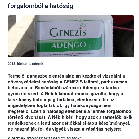
forgalomból a hatóság
2018. június 1, péntek
Termelői panaszbejelentés alapján kezdte el vizsgálni a
növényvédelmi hatóság a GENEZIS feliratú, párhuzamos
behozatallal Romániából származó Adengo kukorica
gyomirtó szert. A Nébih laboratóriuma igazolta, hogy a
készítmény hatóanyag-tartalma jelentősen eltér az
engedélyben foglaltaktól, így hatékonysága nem
megfelelő. Ezért a hatóság elrendelte a termék forgalomból
történő kivonását. A Nébih kéri, hogy azok a termelők, akik
rendelkeznek a lenti azonosítókkal ellátott készítménnyel,
ne használják fel, és vigyék vissza a vásárlás helyére!
A termék azonosítását segítő adatok: