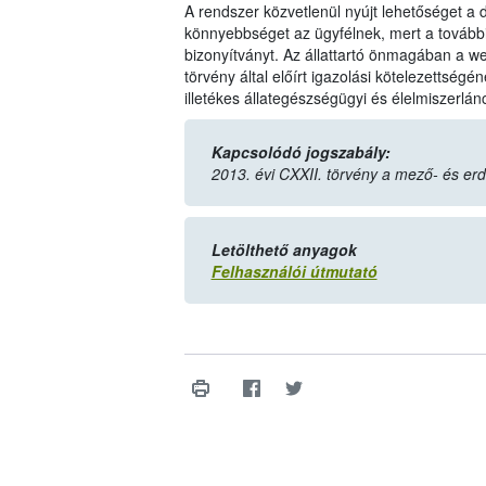
A rendszer közvetlenül nyújt lehetőséget a 
könnyebbséget az ügyfélnek, mert a továb
bizonyítványt. Az állattartó önmagában a webA
törvény által előírt igazolási kötelezettségén
illetékes állategészségügyi és élelmiszerlán
Kapcsolódó jogszabály:
2013. évi CXXII. törvény a mező- és er
Letölthető anyagok
Felhasználói útmutató