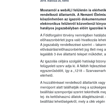
2019. március 25, hétfő
Mostantól a webALI felületén is elérheti
rendelkező állattartók. A Nemzeti Élelmis
köszönhetően az igazoló dokumentumot 
elektronikus felületről közvetlenül kinyo
hatályos jogszabályban előírt igazolási 
A Földforgalmi törvény nemrégiben hatályba l
előhaszonbérleti jogra való hivatkozás lehe
A jogszabály rendelkezései szerint – takar
elővásárlási/előhaszonbérleti jog illeti meg 
legalább 3 éve állattartó telepet működtet, 
Az igazolás céljára szolgáló hatósági bizon
felügyeleti szerv adja ki. A Nébih fejleszté
egyszerűsödött, így a „1218 – Szarvasmarha
elérhető.
A hozzáféréssel rendelkező állattartók vag
menüpont alatt találhatják meg a szükséges 
beállítási szempontjai szerint tekinthetik m
tej- és kettőshasznú állatok átlaglétszámát. 
beállítási lehetőségekről, mely a cikk végén l