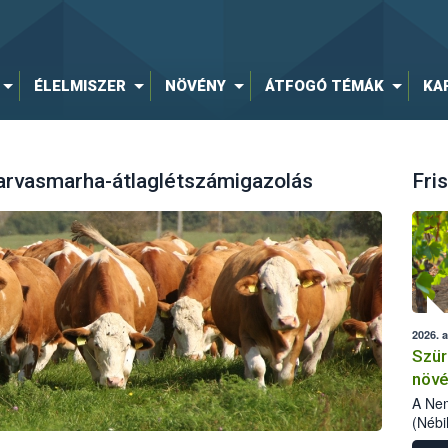
ÉLELMISZER
NÖVÉNY
ÁTFOGÓ TÉMÁK
KA
szarvasmarha-átlaglétszámigazolás
Fris
2026. 
Szür
növé
szől
A Nem
(Nébi
Klart