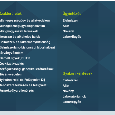
Szakterületek
Ügyintézés
Állat-egészségügy és állatvédelem
Élelmiszer
Állategészségügyi diagnosztika
Állat
Állatgyógyászati termékek
Növény
Borászat és alkoholos italok
Labor/Egyéb
Élelmiszer- és takarmánybiztonság
Élelmiszerlánc-biztonsági laborhálózat
Járványvédelem
Kiemelt ügyek, EUTR
Kockázatkezelés
Mezőgazdasági genetikai erőforrások
Gyakori kérdések
Növényvédelem
Nyilvántartási és Felügyeleti Díj
Élelmiszer
Rendszerszervezés és felügyelet
Állat
Termékpálya-ellenőrzés
Növény
Laboratóriumok
Labor/Egyéb