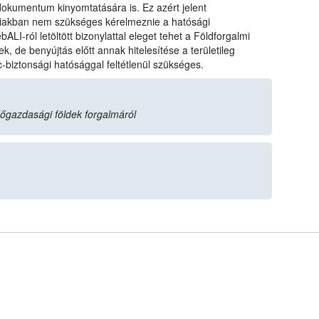
dokumentum kinyomtatására is. Ez azért jelent
biakban nem szükséges kérelmeznie a hatósági
LI-ról letöltött bizonylattal eleget tehet a Földforgalmi
ek, de benyújtás előtt annak hitelesítése a területileg
c-biztonsági hatósággal feltétlenül szükséges.
dőgazdasági földek forgalmáról