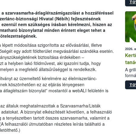
TO
módos
egész
k a szarvasmarha-átlaglétszámigazolást a hozzáféréssel
felha
zerlánc-biztonsági Hivatal (Nébih) fejlesztésének
célja
ezentúl nem szükséges írásban kérelmezni, hiszen az
lehet
mtatható bizonylattal minden érintett eleget tehet a
Az Or
kötelezettségének.
felha
terme
épett módosítása szigorította az elővásárlási, illetve
2026. 
tőségét egy adott földterület megvásárlási szándéka esetén.
Kert
mányszükségletének biztosítása érdekében –
taná
azt a helyben lakó földművest, aki igazolni tudja, hogy
amelyen a megfelelő állatsűrűséggel is rendelkezik.
A gri
formá
yítványt az üzemeltető kérelmére az élelmiszerlánc-
romlá
seinek köszönhetően ez az eljárás lényegesen
TO
szapo
 átlaglétszám bizonylat” mostantól a webALI felületén is
sütög
techni
alapa
y az általuk meghatalmazottak a Szarvasmarha/Listák
higié
adatokat. A bizonylat elkészítését követően, a felhasználó
hőkez
eg a tenyészetben tartott összes szarvasmarha, valamint a
tárol
(A felhasználói útmutatóban részletes leírás található a
Hivat
etölthető.)
a biz