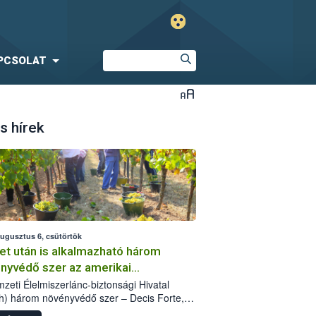
PCSOLAT
s hírek
augusztus 6, csütörtök
et után is alkalmazható három
nyvédő szer az amerikai
őkabóca ellen
zeti Élelmiszerlánc-biztonsági Hivatal
h) három növényvédő szer – Decis Forte,
an 24 EW, Oroganic – engedélyokiratát