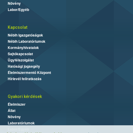
Növény
Labor/Egyéb
Kapcsolat
Nébih Igazgatóságok
Nébih Laboratóriumok
Kormányhivatalok
Sajtókapcsolat
Ügyfélszolgálat
Hatósági jogsegély
Élelmiszermentő Központ
Hírlevél feliratkozás
Gyakori kérdések
Élelmiszer
Állat
Növény
Laboratóriumok
Labor/Egyéb