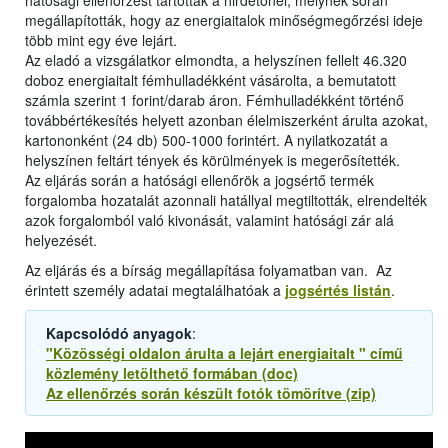
hatósági ellenőrzést tartottak a hirdetőnél, melynek során
megállapították, hogy az energiaitalok minőségmegőrzési ideje
több mint egy éve lejárt.
Az eladó a vizsgálatkor elmondta, a helyszínen fellelt 46.320
doboz energiaitalt fémhulladékként vásárolta, a bemutatott
számla szerint 1 forint/darab áron. Fémhulladékként történő
továbbértékesítés helyett azonban élelmiszerként árulta azokat,
kartononként (24 db) 500-1000 forintért. A nyilatkozatát a
helyszínen feltárt tények és körülmények is megerősítették.
Az eljárás során a hatósági ellenőrök a jogsértő termék
forgalomba hozatalát azonnali hatállyal megtiltották, elrendelték
azok forgalomból való kivonását, valamint hatósági zár alá
helyezését.
Az eljárás és a bírság megállapítása folyamatban van. Az
érintett személy adatai megtalálhatóak a
jogsértés listán
.
Kapcsolódó anyagok
:
"Közösségi oldalon árulta a lejárt energiaitalt " című
közlemény letölthető formában (doc)
Az ellenőrzés során készült fotók tömörítve (zip)