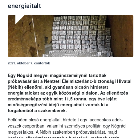
energiaitalt
2021. október 7, csütörtök
Egy Nógrád megyei magánszemélynél tartottak
próbavásárlást a Nemzeti Élelmiszerlánc-biztonsági Hivatal
(Nébih) ellenőrei, aki gyanúsan olcsón hirdetett
energiaitalokat az egyik közösségi oldalon. Az ellenőrzés
eredményeképp több mint 11,5 tonna, egy éve lejárt
minőségmegőrzési idejű energiaitalt vontak ki a
forgalomból a szakemberek.
Feltűnően olcsó energiaitalt hirdetett egy facebookos adok-
veszek csoportban, valamint személyes profilján egy Nógrád
megyei lakos. A Nébih szakemberi próbavásárlást, majd