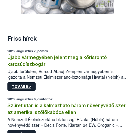
Friss hírek
2026. augusztus 7, péntek
Újabb vármegyében jelent meg a kőrisrontó
karcsúdíszbogár
Újabb területen, Borsod-Abaúj-Zemplén vármegyében is
igazolta a Nemzeti Élelmiszerlánc-biztonsági Hivatal (Nébih) a
kőrisrontó karcsúdíszbogár (Agrilus planipennis) jelenlétét. A
TOVÁBB >
kártevőt nem csak színcsapdában találták meg, de már fertőzött
fában is azonosították. A növényvédelmi szakemberek folytatják
az intenzív felderítést, emellett az intézkedéseket a szlovák
2026. augusztus 6, csütörtök
hatósággal is összehangolják a terjedés megállítása érdekében.
Szüret után is alkalmazható három növényvédő szer
az amerikai szőlőkabóca ellen
A Nemzeti Élelmiszerlánc-biztonsági Hivatal (Nébih) három
növényvédő szer – Decis Forte, Klartan 24 EW, Oroganic –
engedélyokiratát módosította, így azok a szüretet követően,