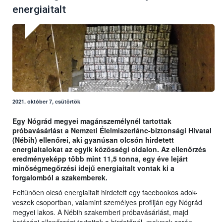
energiaitalt
2021. október 7, csütörtök
Egy Nógrád megyei magánszemélynél tartottak
próbavásárlást a Nemzeti Élelmiszerlánc-biztonsági Hivatal
(Nébih) ellenőrei, aki gyanúsan olcsón hirdetett
energiaitalokat az egyik közösségi oldalon. Az ellenőrzés
eredményeképp több mint 11,5 tonna, egy éve lejárt
minőségmegőrzési idejű energiaitalt vontak ki a
forgalomból a szakemberek.
Feltűnően olcsó energiaitalt hirdetett egy facebookos adok-
veszek csoportban, valamint személyes profilján egy Nógrád
megyei lakos. A Nébih szakemberi próbavásárlást, majd