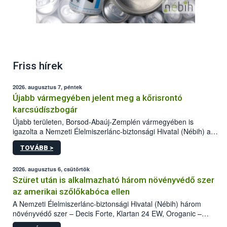
Friss hírek
2026. augusztus 7, péntek
Újabb vármegyében jelent meg a kőrisrontó
karcsúdíszbogár
Újabb területen, Borsod-Abaúj-Zemplén vármegyében is
igazolta a Nemzeti Élelmiszerlánc-biztonsági Hivatal (Nébih) a
kőrisrontó karcsúdíszbogár (Agrilus planipennis) jelenlétét. A
TOVÁBB >
kártevőt nem csak színcsapdában találták meg, de már fertőzött
fában is azonosították. A növényvédelmi szakemberek folytatják
az intenzív felderítést, emellett az intézkedéseket a szlovák
2026. augusztus 6, csütörtök
hatósággal is összehangolják a terjedés megállítása érdekében.
Szüret után is alkalmazható három növényvédő szer
az amerikai szőlőkabóca ellen
A Nemzeti Élelmiszerlánc-biztonsági Hivatal (Nébih) három
növényvédő szer – Decis Forte, Klartan 24 EW, Oroganic –
engedélyokiratát módosította, így azok a szüretet követően,