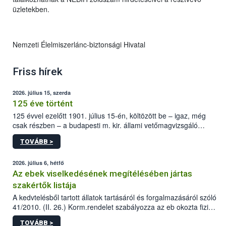
üzletekben.
Nemzeti Élelmiszerlánc-biztonsági Hivatal
Friss hírek
2026. július 15, szerda
125 éve történt
125 évvel ezelőtt 1901. július 15-én, költözött be – igaz, még
csak részben – a budapesti m. kir. állami vetőmagvizsgáló
állomás a Kis Rókus utca 15. szám alatti, Czigler Győző által
TOVÁBB >
tervezett új épületébe.
2026. július 6, hétfő
Az ebek viselkedésének megítélésében jártas
szakértők listája
A kedvtelésből tartott állatok tartásáról és forgalmazásáról szóló
41/2010. (II. 26.) Korm.rendelet szabályozza az eb okozta fizikai
sérülés, illetve ennek veszélye keletkezésekor felmerülő
TOVÁBB >
hatósági feladatokat, valamint a veszélyes eb tartását és annak