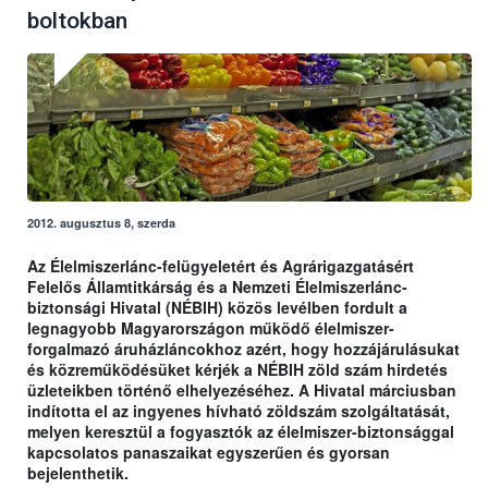
boltokban
2012. augusztus 8, szerda
Az Élelmiszerlánc-felügyeletért és Agrárigazgatásért
Felelős Államtitkárság és a Nemzeti Élelmiszerlánc-
biztonsági Hivatal (NÉBIH) közös levélben fordult a
legnagyobb Magyarországon működő élelmiszer-
forgalmazó áruházláncokhoz azért, hogy hozzájárulásukat
és közreműködésüket kérjék a NÉBIH zöld szám hirdetés
üzleteikben történő elhelyezéséhez. A Hivatal márciusban
indította el az ingyenes hívható zöldszám szolgáltatását,
melyen keresztül a fogyasztók az élelmiszer-biztonsággal
kapcsolatos panaszaikat egyszerűen és gyorsan
bejelenthetik.