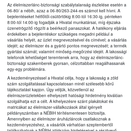
Az élelmiszerlánc-biztonsági szabálytalanság észlelése esetén a
06-80/ a nébih, azaz a 06-80/263-244-es számot kell hívni. A
bejelentéseket hétfőtől-csütörtökig 8:00-tól 16:30-ig, pénteken
8:00-tól 14:00-ig fogadják a Hivatal munkatársai, míg éjszaka
üzenetrögzítő rögzíti a beérkező panaszokat. A hatékony eljárás
érdekében a bejelentéskor szükséges megadni például a
vásárlás helyét, az üzlet megnevezésével és címével; a vásárlás
idejét; az élelmiszer és a gyártó pontos megnevezését; a termék
gyártási számát; valamint minőség-megőrzési idejét. A lakossági
telefonok lehetőséget teremtenek arra, hogy az élelmiszerlánc-
biztonsági szakemberek gyorsan, célzottabban reagálhassanak
egy-egy problémára.
A kezdeményezéssel a Hivatal célja, hogy a lakosság a zöld
szám szolgáltatással kapcsolatosan minél szélesebb körű
tájékoztatást kapjon. Úgy véljük, közvetlenül az
élelmiszerüzletekben elhelyezett hatósági hirdetmény kiválóan
szolgálhatja ezt a célt. A kihelyezésre szánt plakátokat és
matricákat az élelmiszer-vállalkozások által igényelt
példányszámban a NÉBIH térítésmentesen biztosítja.
Amennyiben az élelmiszer áruházláncok csatlakoznak a
kezdeményezéshez, a vásárlók várhatóan szeptembertől
találkozhatnak a NÉBIH zöldszám hirdetéseivel a résztvevő