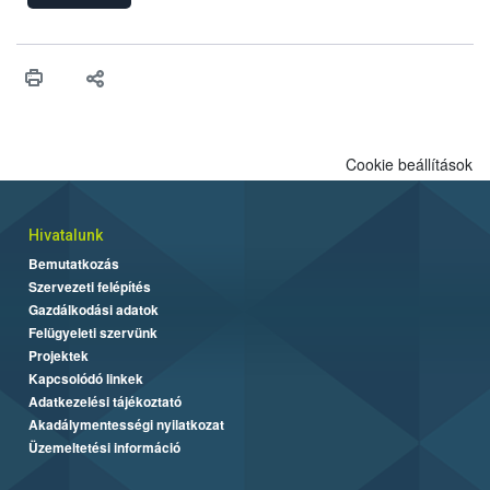
engedélyezését. Ezen eljárások során szükség esetén be kell
vonni az ebek viselkedésének megítélésében jártas szakértőt.
Cookie beállítások
Hivatalunk
Bemutatkozás
Szervezeti felépítés
Gazdálkodási adatok
Felügyeleti szervünk
Projektek
Kapcsolódó linkek
Adatkezelési tájékoztató
Akadálymentességi nyilatkozat
Üzemeltetési információ