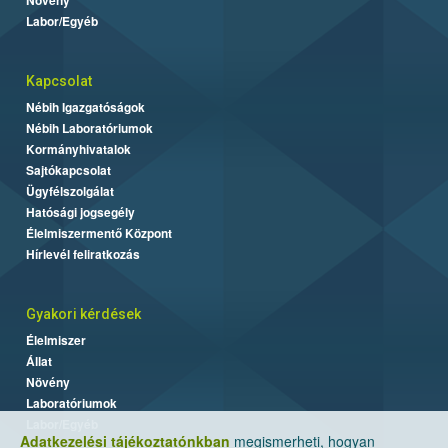
Labor/Egyéb
Kapcsolat
Nébih Igazgatóságok
Nébih Laboratóriumok
Kormányhivatalok
Sajtókapcsolat
Ügyfélszolgálat
Hatósági jogsegély
Élelmiszermentő Központ
Hírlevél feliratkozás
Gyakori kérdések
Élelmiszer
Állat
Növény
Laboratóriumok
Labor/Egyéb
Adatkezelési tájékoztatónkban
megismerheti, hogyan