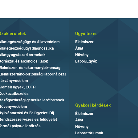
Szakterületek
Ügyintézés
Állat-egészségügy és állatvédelem
Élelmiszer
Állategészségügyi diagnosztika
Állat
Állatgyógyászati termékek
Növény
Borászat és alkoholos italok
Labor/Egyéb
Élelmiszer- és takarmánybiztonság
Élelmiszerlánc-biztonsági laborhálózat
Járványvédelem
Kiemelt ügyek, EUTR
Kockázatkezelés
Mezőgazdasági genetikai erőforrások
Gyakori kérdések
Növényvédelem
Nyilvántartási és Felügyeleti Díj
Élelmiszer
Rendszerszervezés és felügyelet
Állat
Termékpálya-ellenőrzés
Növény
Laboratóriumok