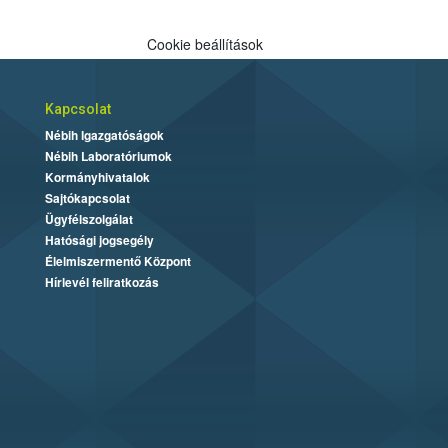
Cookie beállítások
Kapcsolat
Nébih Igazgatóságok
Nébih Laboratóriumok
Kormányhivatalok
Sajtókapcsolat
Ügyfélszolgálat
Hatósági jogsegély
Élelmiszermentő Központ
Hírlevél feliratkozás