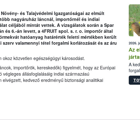
épüle
Növény- és Talajvédelmi Igazgatóságai az elmúlt
több nagyáruház láncnál, importőrnél és indiai
lat céljából mintát vettek. A vizsgálatok során a Spar
és 6.-án levett, a 4FRUIT spol. s. r. o. importőr által
rmekvát hatóanyag határérték feletti mértékben került
i szerv valamennyi tétel forgalmi korlátozását és az áru
2026. j
Az e
járta
em okoz közvetlen egészségügyi károsodást.
A kedv
áncok, importőrök, kereskedők) figyelmét, hogy az Európai
forga
 végleges állásfoglalásáig indiai származású
Korm.
 elvégzett, kedvező eredményű biztonsági analitikai
TO
sérül
felme
veszé
Ezen 
vonni
jártas