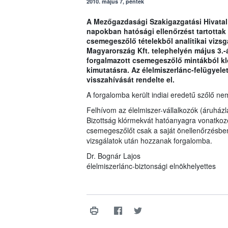
2010. május 7, péntek
A Mezőgazdasági Szakigazgatási Hivatal 
napokban hatósági ellenőrzést tartottak 
csemegeszőlő tételekből analitikai vizsgá
Magyarország Kft. telephelyén május 3.-án 
forgalmazott csemegeszőlő mintákból kló
kimutatásra. Az élelmiszerlánc-felügyelet
visszahívását rendelte el.
A forgalomba került indiai eredetű szőlő n
Felhívom az élelmiszer-vállalkozók (áruházl
Bizottság klórmekvát hatóanyagra vonatkozó
csemegeszőlőt csak a saját önellenőrzésben
vizsgálatok után hozzanak forgalomba.
Dr. Bognár Lajos
élelmiszerlánc-biztonsági elnökhelyettes