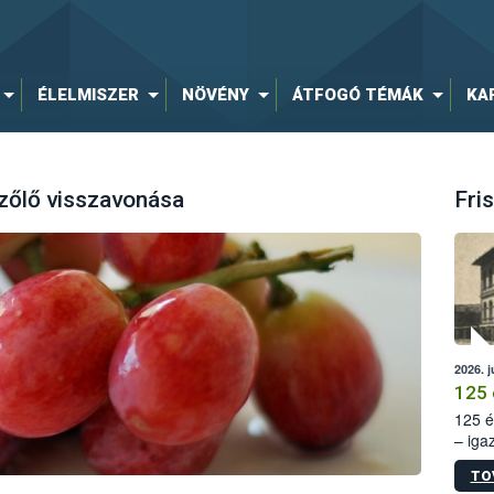
ÉLELMISZER
NÖVÉNY
ÁTFOGÓ TÉMÁK
KA
zőlő visszavonása
Fris
2026. j
125 
125 é
– iga
állam
TO
15. sz