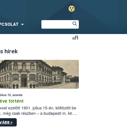
PCSOLAT
s hírek
úlius 15, szerda
éve történt
vvel ezelőtt 1901. július 15-én, költözött be
z, még csak részben – a budapesti m. kir.
i vetőmagvizsgáló állomás a Kis Rókus utca
VÁBB >
ám alatti, Czigler Győző által tervezett új