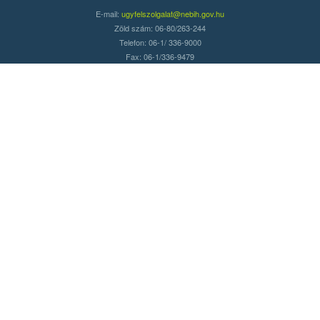
E-mail:
ugyfelszolgalat@nebih.gov.hu
Zöld szám: 06-80/263-244
Telefon: 06-1/ 336-9000
Fax: 06-1/336-9479