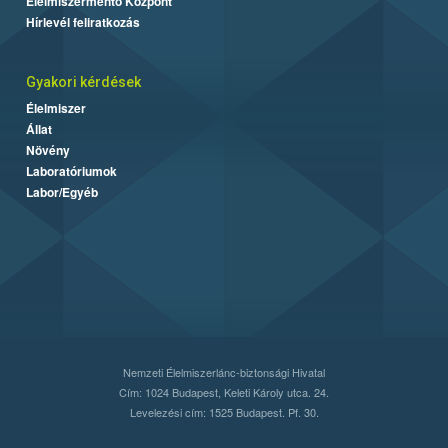
Élelmiszermentő Központ
Hírlevél feliratkozás
Gyakori kérdések
Élelmiszer
Állat
Növény
Laboratóriumok
Labor/Egyéb
Nemzeti Élelmiszerlánc-biztonsági Hivatal
Cím: 1024 Budapest, Keleti Károly utca. 24.
Levelezési cím: 1525 Budapest. Pf. 30.