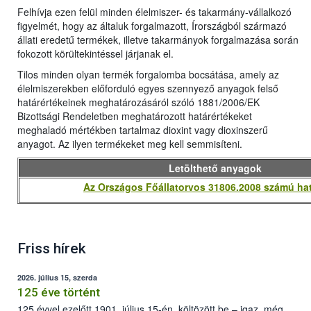
Felhívja ezen felül minden élelmiszer- és takarmány-vállalkozó
figyelmét, hogy az általuk forgalmazott, Írországból származó
állati eredetű termékek, illetve takarmányok forgalmazása során
fokozott körültekintéssel járjanak el.
Tilos minden olyan termék forgalomba bocsátása, amely az
élelmiszerekben előforduló egyes szennyező anyagok felső
határértékeinek meghatározásáról szóló 1881/2006/EK
Bizottsági Rendeletben meghatározott határértékeket
meghaladó mértékben tartalmaz dioxint vagy dioxinszerű
anyagot. Az ilyen termékeket meg kell semmisíteni.
Letölthető anyagok
Az Országos Főállatorvos 31806.2008 számú ha
Friss hírek
2026. július 15, szerda
125 éve történt
125 évvel ezelőtt 1901. július 15-én, költözött be – igaz, még