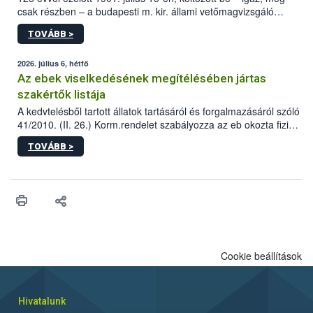
csak részben – a budapesti m. kir. állami vetőmagvizsgáló
állomás a Kis Rókus utca 15. szám alatti, Czigler Győző által
TOVÁBB >
tervezett új épületébe.
2026. július 6, hétfő
Az ebek viselkedésének megítélésében jártas
szakértők listája
A kedvtelésből tartott állatok tartásáról és forgalmazásáról szóló
41/2010. (II. 26.) Korm.rendelet szabályozza az eb okozta fizikai
sérülés, illetve ennek veszélye keletkezésekor felmerülő
TOVÁBB >
hatósági feladatokat, valamint a veszélyes eb tartását és annak
engedélyezését. Ezen eljárások során szükség esetén be kell
vonni az ebek viselkedésének megítélésében jártas szakértőt.
Cookie beállítások
Hivatalunk