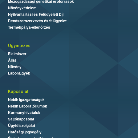
Mezőgazdasági genetikai erőforrások
Növényvédelem
Nyilvántartási és Felügyeleti Díj
Rendszerszervezés és felügyelet
Termékpálya-ellenőrzés
Ügyintézés
Élelmiszer
Állat
Növény
Labor/Egyéb
Kapcsolat
Nébih Igazgatóságok
Nébih Laboratóriumok
Kormányhivatalok
Sajtókapcsolat
Ügyfélszolgálat
Hatósági jogsegély