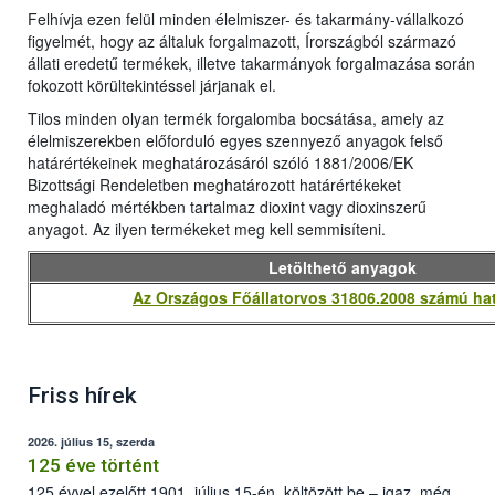
Felhívja ezen felül minden élelmiszer- és takarmány-vállalkozó
figyelmét, hogy az általuk forgalmazott, Írországból származó
állati eredetű termékek, illetve takarmányok forgalmazása során
fokozott körültekintéssel járjanak el.
Tilos minden olyan termék forgalomba bocsátása, amely az
élelmiszerekben előforduló egyes szennyező anyagok felső
határértékeinek meghatározásáról szóló 1881/2006/EK
Bizottsági Rendeletben meghatározott határértékeket
meghaladó mértékben tartalmaz dioxint vagy dioxinszerű
anyagot. Az ilyen termékeket meg kell semmisíteni.
Letölthető anyagok
Az Országos Főállatorvos 31806.2008 számú ha
Friss hírek
2026. július 15, szerda
125 éve történt
125 évvel ezelőtt 1901. július 15-én, költözött be – igaz, még