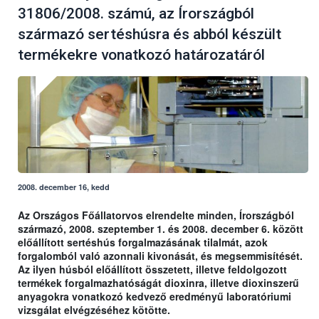
31806/2008. számú, az Írországból
származó sertéshúsra és abból készült
termékekre vonatkozó határozatáról
2008. december 16, kedd
Az Országos Főállatorvos elrendelte minden, Írországból
származó, 2008. szeptember 1. és 2008. december 6. között
előállított sertéshús forgalmazásának tilalmát, azok
forgalomból való azonnali kivonását, és megsemmisítését.
Az ilyen húsból előállított összetett, illetve feldolgozott
termékek forgalmazhatóságát dioxinra, illetve dioxinszerű
anyagokra vonatkozó kedvező eredményű laboratóriumi
vizsgálat elvégzéséhez kötötte.