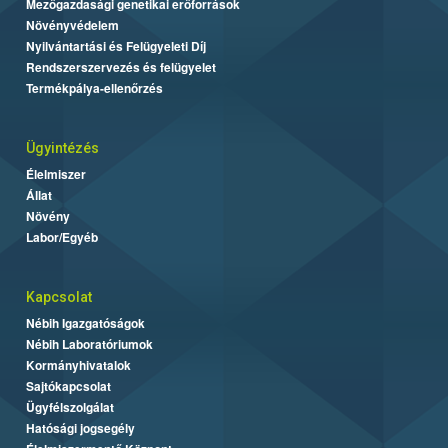
Mezőgazdasági genetikai erőforrások
Növényvédelem
Nyilvántartási és Felügyeleti Díj
Rendszerszervezés és felügyelet
Termékpálya-ellenőrzés
Ügyintézés
Élelmiszer
Állat
Növény
Labor/Egyéb
Kapcsolat
Nébih Igazgatóságok
Nébih Laboratóriumok
Kormányhivatalok
Sajtókapcsolat
Ügyfélszolgálat
Hatósági jogsegély