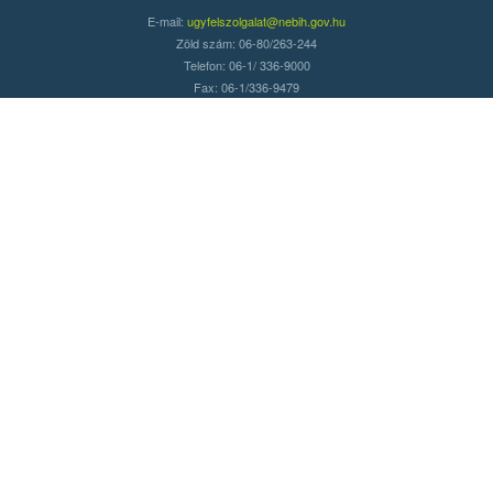
E-mail:
ugyfelszolgalat@nebih.gov.hu
Zöld szám: 06-80/263-244
Telefon: 06-1/ 336-9000
Fax: 06-1/336-9479