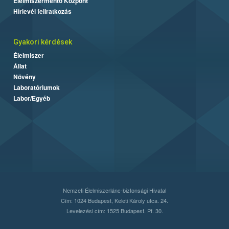
Élelmiszermentő Központ
Hírlevél feliratkozás
Gyakori kérdések
Élelmiszer
Állat
Növény
Laboratóriumok
Labor/Egyéb
Nemzeti Élelmiszerlánc-biztonsági Hivatal
Cím: 1024 Budapest, Keleti Károly utca. 24.
Levelezési cím: 1525 Budapest. Pf. 30.