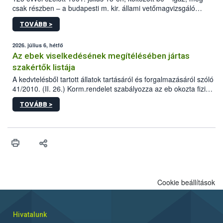
csak részben – a budapesti m. kir. állami vetőmagvizsgáló
állomás a Kis Rókus utca 15. szám alatti, Czigler Győző által
TOVÁBB >
tervezett új épületébe.
2026. július 6, hétfő
Az ebek viselkedésének megítélésében jártas
szakértők listája
A kedvtelésből tartott állatok tartásáról és forgalmazásáról szóló
41/2010. (II. 26.) Korm.rendelet szabályozza az eb okozta fizikai
sérülés, illetve ennek veszélye keletkezésekor felmerülő
TOVÁBB >
hatósági feladatokat, valamint a veszélyes eb tartását és annak
engedélyezését. Ezen eljárások során szükség esetén be kell
vonni az ebek viselkedésének megítélésében jártas szakértőt.
Cookie beállítások
Hivatalunk