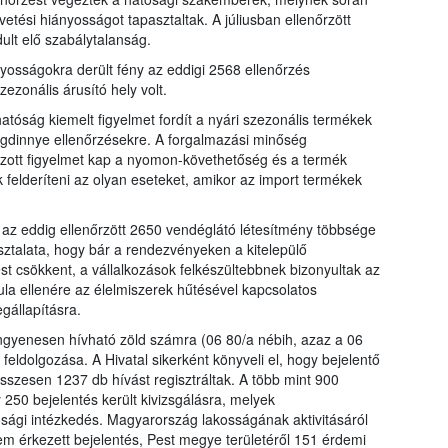
etési hiányosságot tapasztaltak. A júliusban ellenőrzött
ult elő szabálytalanság.
yosságokra derült fény az eddigi 2568 ellenőrzés
ezonális árusító hely volt.
atóság kiemelt figyelmet fordít a nyári szezonális termékek
ögdinnye ellenőrzésekre. A forgalmazási minőség
ozott figyelmet kap a nyomon-követhetőség és a termék
felderíteni az olyan eseteket, amikor az import termékek
az eddig ellenőrzött 2650 vendéglátó létesítmény többsége
sztalata, hogy bár a rendezvényeken a kitelepülő
t csökkent, a vállalkozások felkészültebbnek bizonyultak az
la ellenére az élelmiszerek hűtésével kapcsolatos
gállapításra.
ngyenesen hívható zöld számra (06 80/a nébih, azaz a 06
eldolgozása. A Hivatal sikerként könyveli el, hogy bejelentő
sszesen 1237 db hívást regisztráltak. A több mint 900
250 bejelentés került kivizsgálásra, melyek
ági intézkedés. Magyarország lakosságának aktivitásáról
érkezett bejelentés, Pest megye területéről 151 érdemi