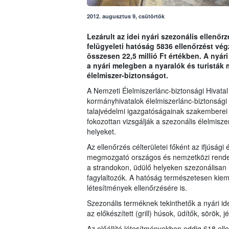
2012. augusztus 9, csütörtök
Lezárult az idei nyári szezonális ellenőrz
felügyeleti hatóság 5836 ellenőrzést vég
összesen 22,5 millió Ft értékben. A nyári
a nyári melegben a nyaralók és turisták 
élelmiszer-biztonságot.
A Nemzeti Élelmiszerlánc-biztonsági Hivatal
kormányhivatalok élelmiszerlánc-biztonsági
talajvédelmi igazgatóságainak szakemberei 
fokozottan vizsgálják a szezonális élelmisz
helyeket.
Az ellenőrzés célterületei főként az ifjúsá
megmozgató országos és nemzetközi rendez
a strandokon, üdülő helyeken szezonálisan 
fagylaltozók. A hatóság természetesen kiemelt
létesítmények ellenőrzésére is.
Szezonális terméknek tekinthetők a nyári i
az előkészített (grill) húsok, üdítők, sörök
Az előállító létesítményekben eddig 618 el