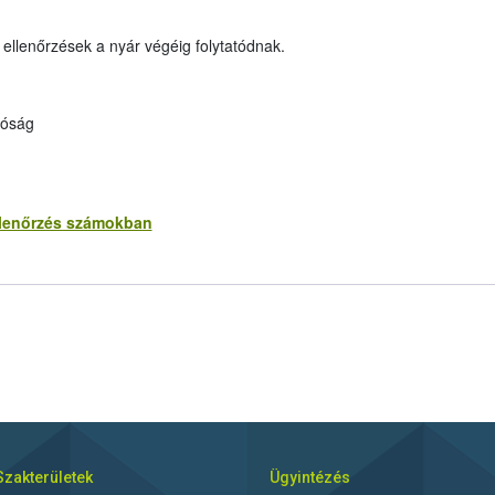
 ellenőrzések a nyár végéig folytatódnak.
tóság
ellenőrzés számokban
Szakterületek
Ügyintézés