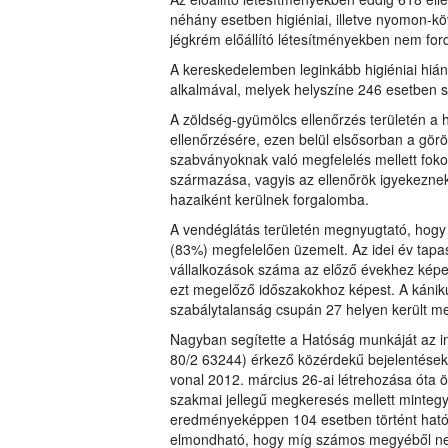
néhány esetben higiéniai, illetve nyomon-köv
jégkrém előállító létesítményekben nem ford
A kereskedelemben leginkább higiéniai hián
alkalmával, melyek helyszíne 246 esetben sz
A zöldség-gyümölcs ellenőrzés területén a h
ellenőrzésére, ezen belül elsősorban a gör
szabványoknak való megfelelés mellett fok
származása, vagyis az ellenőrök igyekeznek 
hazaiként kerülnek forgalomba.
A vendéglátás területén megnyugtató, hogy 
(83%) megfelelően üzemelt. Az idei év tapa
vállalkozások száma az előző évekhez képes
ezt megelőző időszakokhoz képest. A kániku
szabálytalanság csupán 27 helyen került me
Nagyban segítette a Hatóság munkáját az i
80/2 63244) érkező közérdekű bejelentések f
vonal 2012. március 26-ai létrehozása óta ö
szakmai jellegű megkeresés mellett mintegy 
eredményeképpen 104 esetben történt hatós
elmondható, hogy míg számos megyéből nem 