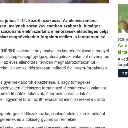
épüle
és július 1–31. közötti szakasza. Az élelmiszerlánc-
zett, melynek során 269 esetben szabott ki bírságot
 szezonális élelmiszerlánc ellenőrzések elsődleges célja
miatt megnövekedett forgalom mellett is fenntartani az
2026. j
Az e
 (NÉBIH) szakmai irányításával és koordinációjával a megyei
járta
 és állategészségügyi igazgatóságainak, valamint növény- és
A kedv
– az éves ellenőrzési tervben meghatározottakon túl –
forga
ereket, illetve az időszakosan működő élelmiszer-forgalmazó
Korm.
TO
sérül
felme
gi és gyermektáborok étkeztetése, a nagy tömegeket
veszé
vényeken élelmiszert forgalmazó létesítmények, valamint
Ezen 
működő büfék, falatozók, éttermek, cukrászdák és
vonni
 figyelmet fordít az itt felhasznált élelmiszereket előállító
jártas
degenforgalmi időszakhoz kapcsolódó élelmiszerek, például
, jégkrémek és a zöldség-gyümölcs termékek.
lenőrzést végeztek a hatósági szakemberek, melynek során