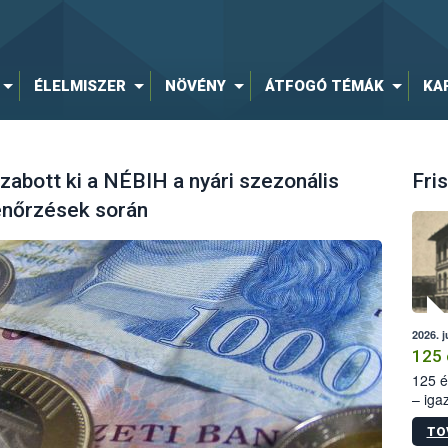
ÉLELMISZER
NÖVÉNY
ÁTFOGÓ TÉMÁK
KA
 szabott ki a NÉBIH a nyári szezonális
Fris
lenőrzések során
2026. j
125 
125 é
– iga
állam
TO
15. sz