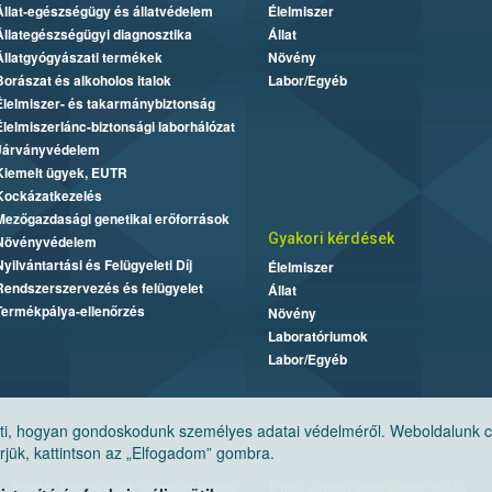
Állat-egészségügy és állatvédelem
Élelmiszer
Állategészségügyi diagnosztika
Állat
Állatgyógyászati termékek
Növény
Borászat és alkoholos italok
Labor/Egyéb
Élelmiszer- és takarmánybiztonság
Élelmiszerlánc-biztonsági laborhálózat
Járványvédelem
Kiemelt ügyek, EUTR
Kockázatkezelés
Mezőgazdasági genetikai erőforrások
Gyakori kérdések
Növényvédelem
Nyilvántartási és Felügyeleti Díj
Élelmiszer
Rendszerszervezés és felügyelet
Állat
Termékpálya-ellenőrzés
Növény
Laboratóriumok
Labor/Egyéb
, hogyan gondoskodunk személyes adatai védelméről. Weboldalunk cook
jük, kattintson az „Elfogadom” gombra.
Nemzeti Élelmiszerlánc-biztonsági Hivatal
E-mail:
ugyfelszolgalat@nebih.gov.hu