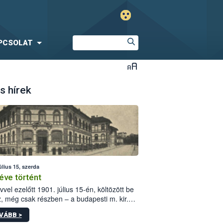
PCSOLAT
s hírek
úlius 15, szerda
éve történt
vvel ezelőtt 1901. július 15-én, költözött be
z, még csak részben – a budapesti m. kir.
i vetőmagvizsgáló állomás a Kis Rókus utca
VÁBB >
ám alatti, Czigler Győző által tervezett új