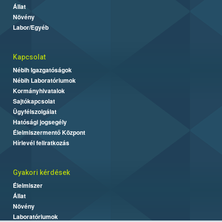
Állat
Növény
Labor/Egyéb
Kapcsolat
Nébih Igazgatóságok
Nébih Laboratóriumok
Kormányhivatalok
Sajtókapcsolat
Ügyfélszolgálat
Hatósági jogsegély
Élelmiszermentő Központ
Hírlevél feliratkozás
Gyakori kérdések
Élelmiszer
Állat
Növény
Laboratóriumok