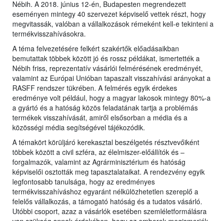
Nébih. A 2018. június 12-én, Budapesten megrendezett
eseményen mintegy 40 szervezet képviselő vettek részt, hogy
megvitassák, valóban a vállalkozások rémeként kell-e tekinteni a
termékvisszahívásokra.
A téma felvezetésére felkért szakértők előadásaikban
bemutattak többek között jó és rossz példákat, ismertették a
Nébih friss, reprezentatív vásárlói felmérésének eredményét,
valamint az Európai Unióban tapaszalt visszahívási arányokat a
RASFF rendszer tükrében. A felmérés egyik érdekes
eredménye volt például, hogy a magyar lakosok mintegy 80%-a
a gyártó és a hatóság közös feladatának tartja a problémás
termékek visszahívását, amiről elsősorban a média és a
közösségi média segítségével tájékozódik.
A témakört körüljáró kerekasztal beszélgetés résztvevőiként
többek között a civil szféra, az élelmiszer-előállítók és –
forgalmazók, valamint az Agrárminisztérium és hatóság
képviselői osztották meg tapasztalataikat. A rendezvény egyik
legfontosabb tanulsága, hogy az eredményes
termékvisszahíváshoz egyaránt nélkülözhetetlen szereplő a
felelős vállalkozás, a támogató hatóság és a tudatos vásárló.
Utóbbi csoport, azaz a vásárlók esetében szemléletformálásra