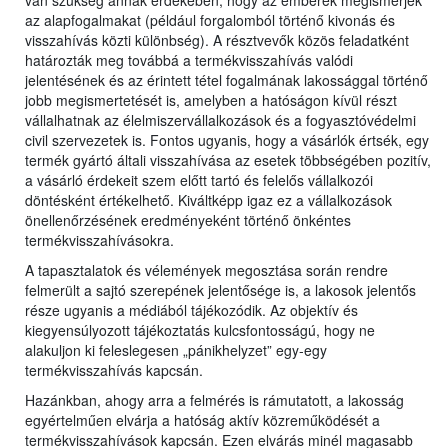
van szükség annak érdekében, hogy az emberek megismerjék
az alapfogalmakat (például forgalomból történő kivonás és
visszahívás közti különbség). A résztvevők közös feladatként
határozták meg továbbá a termékvisszahívás valódi
jelentésének és az érintett tétel fogalmának lakossággal történő
jobb megismertetését is, amelyben a hatóságon kívül részt
vállalhatnak az élelmiszervállalkozások és a fogyasztóvédelmi
civil szervezetek is. Fontos ugyanis, hogy a vásárlók értsék, egy
termék gyártó általi visszahívása az esetek többségében pozitív,
a vásárló érdekeit szem előtt tartó és felelős vállalkozói
döntésként értékelhető. Kiváltképp igaz ez a vállalkozások
önellenőrzésének eredményeként történő önkéntes
termékvisszahívásokra.
A tapasztalatok és vélemények megosztása során rendre
felmerült a sajtó szerepének jelentősége is, a lakosok jelentős
része ugyanis a médiából tájékozódik. Az objektív és
kiegyensúlyozott tájékoztatás kulcsfontosságú, hogy ne
alakuljon ki feleslegesen „pánikhelyzet” egy-egy
termékvisszahívás kapcsán.
Hazánkban, ahogy arra a felmérés is rámutatott, a lakosság
egyértelműen elvárja a hatóság aktív közreműködését a
termékvisszahívások kapcsán. Ezen elvárás minél magasabb