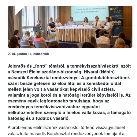
2018. június 14, csütörtök
Jelentős és „forró” témáról, a termékvisszahívásokról szólt
a Nemzeti Élelmiszerlánc-biztonsági Hivatal (Nébih)
második Kerekasztal rendezvénye. A gondolatébresztőnek
szánt beszélgetésen az előállítói és a kereskedői oldal
mellett jelen volt a vásárlókat képviselő civil szféra,
valamint a jogalkotói és a hatósági terület képviselői is. Az
esemény egyik legfontosabb tanulsága, hogy az
eredményes termékvisszahíváshoz egyaránt
nélkülözhetetlen szereplő a felelős vállalkozás, a támogató
hatóság és a tudatos vásárló.
A problémás élelmiszerek vásárlóktól történő visszagyűjtését
választotta második Kerekasztal rendezvényének témájául a