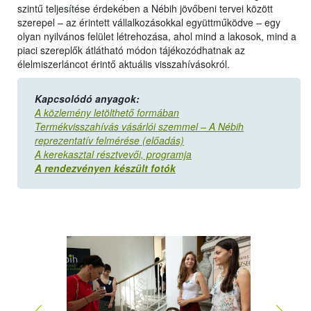
szintű teljesítése érdekében a Nébih jövőbeni tervei között
szerepel – az érintett vállalkozásokkal együttműködve – egy
olyan nyilvános felület létrehozása, ahol mind a lakosok, mind a
piaci szereplők átlátható módon tájékozódhatnak az
élelmiszerláncot érintő aktuális visszahívásokról.
Kapcsolódó anyagok:
A közlemény letölthető formában
Termékvisszahívás vásárlói szemmel – A Nébih
reprezentatív felmérése (előadás)
A kerekasztal résztvevői, programja
A rendezvényen készült fotók