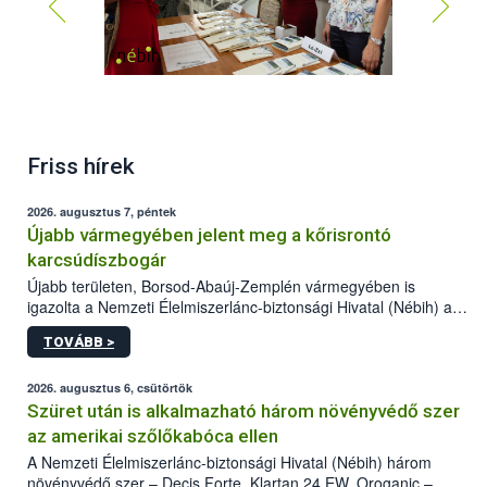
Friss hírek
2026. augusztus 7, péntek
Újabb vármegyében jelent meg a kőrisrontó
karcsúdíszbogár
Újabb területen, Borsod-Abaúj-Zemplén vármegyében is
igazolta a Nemzeti Élelmiszerlánc-biztonsági Hivatal (Nébih) a
kőrisrontó karcsúdíszbogár (Agrilus planipennis) jelenlétét. A
TOVÁBB >
kártevőt nem csak színcsapdában találták meg, de már fertőzött
fában is azonosították. A növényvédelmi szakemberek folytatják
az intenzív felderítést, emellett az intézkedéseket a szlovák
2026. augusztus 6, csütörtök
hatósággal is összehangolják a terjedés megállítása érdekében.
Szüret után is alkalmazható három növényvédő szer
az amerikai szőlőkabóca ellen
A Nemzeti Élelmiszerlánc-biztonsági Hivatal (Nébih) három
növényvédő szer – Decis Forte, Klartan 24 EW, Oroganic –