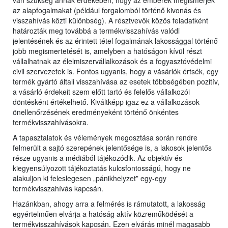
van szükség annak érdekében, hogy az emberek megismerjék
az alapfogalmakat (például forgalomból történő kivonás és
visszahívás közti különbség). A résztvevők közös feladatként
határozták meg továbbá a termékvisszahívás valódi
jelentésének és az érintett tétel fogalmának lakossággal történő
jobb megismertetését is, amelyben a hatóságon kívül részt
vállalhatnak az élelmiszervállalkozások és a fogyasztóvédelmi
civil szervezetek is. Fontos ugyanis, hogy a vásárlók értsék, egy
termék gyártó általi visszahívása az esetek többségében pozitív,
a vásárló érdekeit szem előtt tartó és felelős vállalkozói
döntésként értékelhető. Kiváltképp igaz ez a vállalkozások
önellenőrzésének eredményeként történő önkéntes
termékvisszahívásokra.
A tapasztalatok és vélemények megosztása során rendre
felmerült a sajtó szerepének jelentősége is, a lakosok jelentős
része ugyanis a médiából tájékozódik. Az objektív és
kiegyensúlyozott tájékoztatás kulcsfontosságú, hogy ne
alakuljon ki feleslegesen „pánikhelyzet” egy-egy
termékvisszahívás kapcsán.
Hazánkban, ahogy arra a felmérés is rámutatott, a lakosság
egyértelműen elvárja a hatóság aktív közreműködését a
termékvisszahívások kapcsán. Ezen elvárás minél magasabb