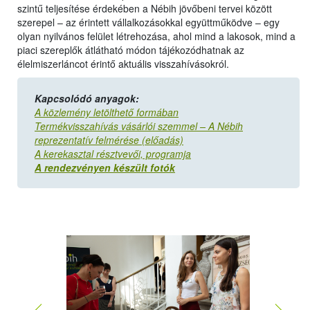
szintű teljesítése érdekében a Nébih jövőbeni tervei között
szerepel – az érintett vállalkozásokkal együttműködve – egy
olyan nyilvános felület létrehozása, ahol mind a lakosok, mind a
piaci szereplők átlátható módon tájékozódhatnak az
élelmiszerláncot érintő aktuális visszahívásokról.
Kapcsolódó anyagok:
A közlemény letölthető formában
Termékvisszahívás vásárlói szemmel – A Nébih
reprezentatív felmérése (előadás)
A kerekasztal résztvevői, programja
A rendezvényen készült fotók