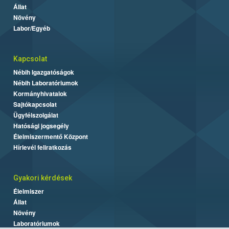
Állat
Növény
Labor/Egyéb
Kapcsolat
Nébih Igazgatóságok
Nébih Laboratóriumok
Kormányhivatalok
Sajtókapcsolat
Ügyfélszolgálat
Hatósági jogsegély
Élelmiszermentő Központ
Hírlevél feliratkozás
Gyakori kérdések
Élelmiszer
Állat
Növény
Laboratóriumok