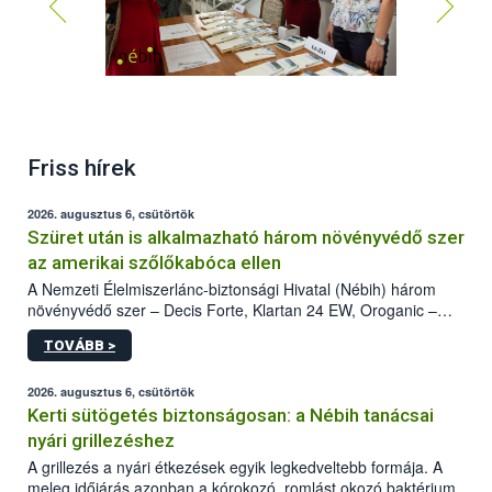
Friss hírek
2026. augusztus 6, csütörtök
Szüret után is alkalmazható három növényvédő szer
az amerikai szőlőkabóca ellen
A Nemzeti Élelmiszerlánc-biztonsági Hivatal (Nébih) három
növényvédő szer – Decis Forte, Klartan 24 EW, Oroganic –
engedélyokiratát módosította, így azok a szüretet követően,
TOVÁBB >
egészen a vesszőérettség (BBCH 91) stádiumáig
felhasználhatóak a szőlőben. A kiterjesztések célja, hogy a korai
érésű szőlőkben is legyen lehetőség a károsító elleni további
2026. augusztus 6, csütörtök
védekezésre. Az Oroganic készítmény kis kiszerelésben kiskerti
Kerti sütögetés biztonságosan: a Nébih tanácsai
felhasználók számára is elérhető és ökológiai termesztésben is
nyári grillezéshez
engedélyezett.
A grillezés a nyári étkezések egyik legkedveltebb formája. A
meleg időjárás azonban a kórokozó, romlást okozó baktériumok