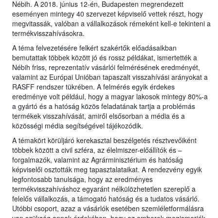
Nébih. A 2018. június 12-én, Budapesten megrendezett
eseményen mintegy 40 szervezet képviselő vettek részt, hogy
megvitassák, valóban a vállalkozások rémeként kell-e tekinteni a
termékvisszahívásokra.
A téma felvezetésére felkért szakértők előadásaikban
bemutattak többek között jó és rossz példákat, ismertették a
Nébih friss, reprezentatív vásárlói felmérésének eredményét,
valamint az Európai Unióban tapaszalt visszahívási arányokat a
RASFF rendszer tükrében. A felmérés egyik érdekes
eredménye volt például, hogy a magyar lakosok mintegy 80%-a
a gyártó és a hatóság közös feladatának tartja a problémás
termékek visszahívását, amiről elsősorban a média és a
közösségi média segítségével tájékozódik.
A témakört körüljáró kerekasztal beszélgetés résztvevőiként
többek között a civil szféra, az élelmiszer-előállítók és –
forgalmazók, valamint az Agrárminisztérium és hatóság
képviselői osztották meg tapasztalataikat. A rendezvény egyik
legfontosabb tanulsága, hogy az eredményes
termékvisszahíváshoz egyaránt nélkülözhetetlen szereplő a
felelős vállalkozás, a támogató hatóság és a tudatos vásárló.
Utóbbi csoport, azaz a vásárlók esetében szemléletformálásra