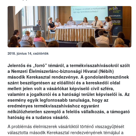
2018. június 14, csütörtök
Jelentős és „forró” témáról, a termékvisszahívásokról szólt
a Nemzeti Élelmiszerlánc-biztonsági Hivatal (Nébih)
második Kerekasztal rendezvénye. A gondolatébresztőnek
szánt beszélgetésen az előállítói és a kereskedői oldal
mellett jelen volt a vásárlókat képviselő civil szféra,
valamint a jogalkotói és a hatósági terület képviselői is. Az
esemény egyik legfontosabb tanulsága, hogy az
eredményes termékvisszahíváshoz egyaránt
nélkülözhetetlen szereplő a felelős vállalkozás, a támogató
hatóság és a tudatos vásárló.
A problémás élelmiszerek vásárlóktól történő visszagyűjtését
választotta második Kerekasztal rendezvényének témájául a