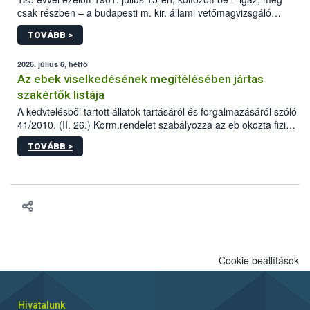
csak részben – a budapesti m. kir. állami vetőmagvizsgáló
állomás a Kis Rókus utca 15. szám alatti, Czigler Győző által
TOVÁBB >
tervezett új épületébe.
2026. július 6, hétfő
Az ebek viselkedésének megítélésében jártas
szakértők listája
A kedvtelésből tartott állatok tartásáról és forgalmazásáról szóló
41/2010. (II. 26.) Korm.rendelet szabályozza az eb okozta fizikai
sérülés, illetve ennek veszélye keletkezésekor felmerülő
TOVÁBB >
hatósági feladatokat, valamint a veszélyes eb tartását és annak
engedélyezését. Ezen eljárások során szükség esetén be kell
vonni az ebek viselkedésének megítélésében jártas szakértőt.
Cookie beállítások
Hivatalunk