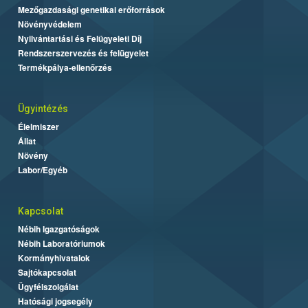
Mezőgazdasági genetikai erőforrások
Növényvédelem
Nyilvántartási és Felügyeleti Díj
Rendszerszervezés és felügyelet
Termékpálya-ellenőrzés
Ügyintézés
Élelmiszer
Állat
Növény
Labor/Egyéb
Kapcsolat
Nébih Igazgatóságok
Nébih Laboratóriumok
Kormányhivatalok
Sajtókapcsolat
Ügyfélszolgálat
Hatósági jogsegély