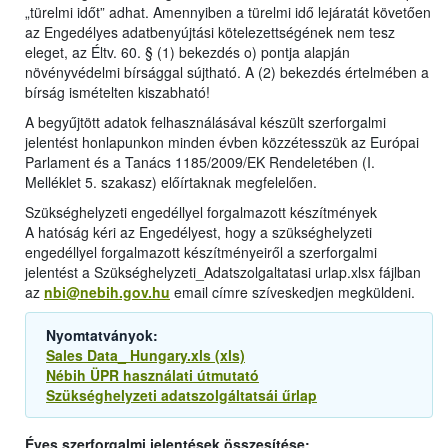
„türelmi időt” adhat. Amennyiben a türelmi idő lejáratát követően
az Engedélyes adatbenyújtási kötelezettségének nem tesz
eleget, az Éltv. 60. § (1) bekezdés o) pontja alapján
növényvédelmi bírsággal sújtható. A (2) bekezdés értelmében a
bírság ismételten kiszabható!
A begyűjtött adatok felhasználásával készült szerforgalmi
jelentést honlapunkon minden évben közzétesszük az Európai
Parlament és a Tanács 1185/2009/EK Rendeletében (I.
Melléklet 5. szakasz) előírtaknak megfelelően.
Szükséghelyzeti engedéllyel forgalmazott készítmények
A hatóság kéri az Engedélyest, hogy a szükséghelyzeti
engedéllyel forgalmazott készítményeiről a szerforgalmi
jelentést a Szükséghelyzeti_Adatszolgaltatasi urlap.xlsx fájlban
az
nbi@nebih.gov.hu
email címre szíveskedjen megküldeni.
Nyomtatványok:
Sales Data_ Hungary.xls (xls)
Nébih ÜPR használati útmutató
Szükséghelyzeti adatszolgáltatsái űrlap
Éves szerforgalmi jelentések összesítése: