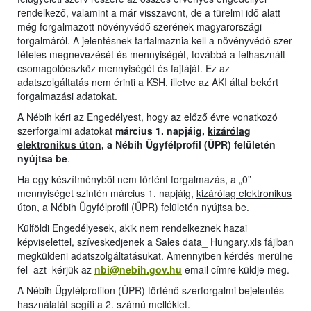
rendelkező, valamint a már visszavont, de a türelmi idő alatt
még forgalmazott növényvédő szerének magyarországi
forgalmáról. A jelentésnek tartalmaznia kell a növényvédő szer
tételes megnevezését és mennyiségét, továbbá a felhasznált
csomagolóeszköz mennyiségét és fajtáját. Ez az
adatszolgáltatás nem érinti a KSH, illetve az AKI által bekért
forgalmazási adatokat.
A Nébih kéri az Engedélyest, hogy az előző évre vonatkozó
szerforgalmi adatokat
március 1. napjáig,
kizárólag
elektronikus úton
, a Nébih Ügyfélprofil (ÜPR) felületén
nyújtsa be
.
Ha egy készítményből nem történt forgalmazás, a „0”
mennyiséget szintén március 1. napjáig,
kizárólag elektronikus
úton
, a Nébih Ügyfélprofil (ÜPR) felületén nyújtsa be.
Külföldi Engedélyesek, akik nem rendelkeznek hazai
képviselettel, szíveskedjenek a Sales data_ Hungary.xls fájlban
megküldeni adatszolgáltatásukat. Amennyiben kérdés merülne
fel azt kérjük az
nbi@nebih.gov.hu
email címre küldje meg.
A Nébih Ügyfélprofilon (ÜPR) történő szerforgalmi bejelentés
használatát segíti a 2. számú melléklet.