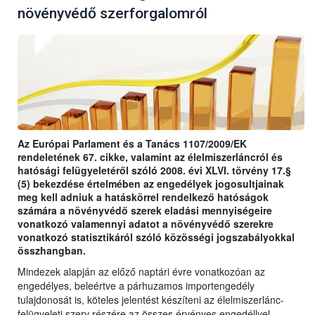
növényvédő szerforgalomról
Az Európai Parlament és a Tanács 1107/2009/EK
rendeletének 67. cikke, valamint az élelmiszerláncról és
hatósági felügyeletéről szóló 2008. évi XLVI. törvény 17.§
(5) bekezdése értelmében az engedélyek jogosultjainak
meg kell adniuk a hatáskörrel rendelkező hatóságok
számára a növényvédő szerek eladási mennyiségeire
vonatkozó valamennyi adatot a növényvédő szerekre
vonatkozó statisztikáról szóló közösségi jogszabályokkal
összhangban.
Mindezek alapján az előző naptári évre vonatkozóan az
engedélyes, beleértve a párhuzamos importengedély
tulajdonosát is, köteles jelentést készíteni az élelmiszerlánc-
felügyeleti szerv részére az összes érvényes engedéllyel