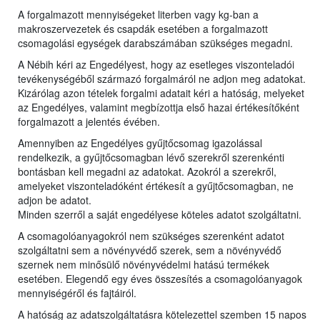
A forgalmazott mennyiségeket literben vagy kg-ban a
makroszervezetek és csapdák esetében a forgalmazott
csomagolási egységek darabszámában szükséges megadni.
A Nébih kéri az Engedélyest, hogy az esetleges viszonteladói
tevékenységéből származó forgalmáról ne adjon meg adatokat.
Kizárólag azon tételek forgalmi adatait kéri a hatóság, melyeket
az Engedélyes, valamint megbízottja első hazai értékesítőként
forgalmazott a jelentés évében.
Amennyiben az Engedélyes gyűjtőcsomag igazolással
rendelkezik, a gyűjtőcsomagban lévő szerekről szerenkénti
bontásban kell megadni az adatokat. Azokról a szerekről,
amelyeket viszonteladóként értékesít a gyűjtőcsomagban, ne
adjon be adatot.
Minden szerről a saját engedélyese köteles adatot szolgáltatni.
A csomagolóanyagokról nem szükséges szerenként adatot
szolgáltatni sem a növényvédő szerek, sem a növényvédő
szernek nem minősülő növényvédelmi hatású termékek
esetében. Elegendő egy éves összesítés a csomagolóanyagok
mennyiségéről és fajtáiról.
A hatóság az adatszolgáltatásra kötelezettel szemben 15 napos