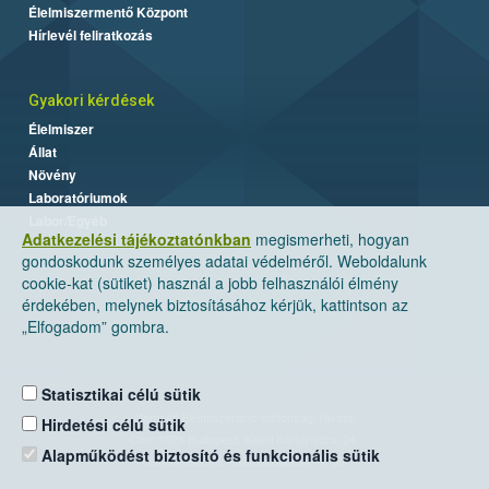
Élelmiszermentő Központ
Hírlevél feliratkozás
Gyakori kérdések
Élelmiszer
Állat
Növény
Laboratóriumok
Labor/Egyéb
Adatkezelési tájékoztatónkban
megismerheti, hogyan
gondoskodunk személyes adatai védelméről. Weboldalunk
cookie-kat (sütiket) használ a jobb felhasználói élmény
érdekében, melynek biztosításához kérjük, kattintson az
„Elfogadom” gombra.
Statisztikai célú sütik
Nemzeti Élelmiszerlánc-biztonsági Hivatal
Hirdetési célú sütik
Cím: 1024 Budapest, Keleti Károly utca. 24.
Alapműködést biztosító és funkcionális sütik
Levelezési cím: 1525 Budapest. Pf. 30.