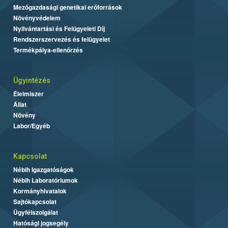
Mezőgazdasági genetikai erőforrások
Növényvédelem
Nyilvántartási és Felügyeleti Díj
Rendszerszervezés és felügyelet
Termékpálya-ellenőrzés
Ügyintézés
Élelmiszer
Állat
Növény
Labor/Egyéb
Kapcsolat
Nébih Igazgatóságok
Nébih Laboratóriumok
Kormányhivatalok
Sajtókapcsolat
Ügyfélszolgálat
Hatósági jogsegély