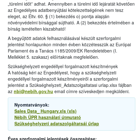
„türelmi időt” adhat. Amennyiben a türelmi idő lejáratát követően
az Engedélyes adatbenyújtási kötelezettségének nem tesz
eleget, az Éltv. 60. § (1) bekezdés o) pontja alapján
növényvédelmi bírsággal sújtható. A (2) bekezdés értelmében a
bírság ismételten kiszabható!
A begyűjtött adatok felhasználásával készült szerforgalmi
jelentést honlapunkon minden évben közzétesszük az Európai
Parlament és a Tanács 1185/2009/EK Rendeletében (I.
Melléklet 5. szakasz) előírtaknak megfelelően.
Szükséghelyzeti engedéllyel forgalmazott készítmények
A hatóság kéri az Engedélyest, hogy a szükséghelyzeti
engedéllyel forgalmazott készítményeiről a szerforgalmi
jelentést a Szükséghelyzeti_Adatszolgaltatasi urlap.xlsx fájlban
az
nbi@nebih.gov.hu
email címre szíveskedjen megküldeni.
Nyomtatványok:
Sales Data_ Hungary.xls (xls)
Nébih ÜPR használati útmutató
Szükséghelyzeti adatszolgáltatsái űrlap
Éves szerforgalmi jelentések összesítése: