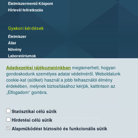
Élelmiszermentő Központ
Hírlevél feliratkozás
Gyakori kérdések
Élelmiszer
Állat
Növény
Laboratóriumok
Labor/Egyéb
Adatkezelési tájékoztatónkban
megismerheti, hogyan
gondoskodunk személyes adatai védelméről. Weboldalunk
cookie-kat (sütiket) használ a jobb felhasználói élmény
érdekében, melynek biztosításához kérjük, kattintson az
„Elfogadom” gombra.
Statisztikai célú sütik
Nemzeti Élelmiszerlánc-biztonsági Hivatal
Hirdetési célú sütik
Cím: 1024 Budapest, Keleti Károly utca. 24.
Alapműködést biztosító és funkcionális sütik
Levelezési cím: 1525 Budapest. Pf. 30.