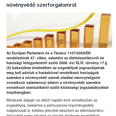
növényvédő szerforgalomról
Az Európai Parlament és a Tanács 1107/2009/EK
rendeletének 67. cikke, valamint az élelmiszerláncról és
hatósági felügyeletéről szóló 2008. évi XLVI. törvény 17.§
(5) bekezdése értelmében az engedélyek jogosultjainak
meg kell adniuk a hatáskörrel rendelkező hatóságok
számára a növényvédő szerek eladási mennyiségeire
vonatkozó valamennyi adatot a növényvédő szerekre
vonatkozó statisztikáról szóló közösségi jogszabályokkal
összhangban.
Mindezek alapján az előző naptári évre vonatkozóan az
engedélyes, beleértve a párhuzamos importengedély
tulajdonosát is, köteles jelentést készíteni az élelmiszerlánc-
felügyeleti szerv részére az összes érvényes engedéllyel