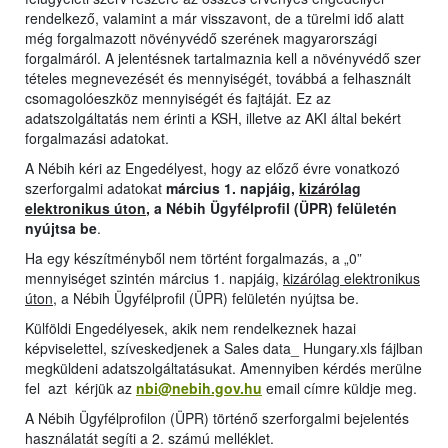
rendelkező, valamint a már visszavont, de a türelmi idő alatt
még forgalmazott növényvédő szerének magyarországi
forgalmáról. A jelentésnek tartalmaznia kell a növényvédő szer
tételes megnevezését és mennyiségét, továbbá a felhasznált
csomagolóeszköz mennyiségét és fajtáját. Ez az
adatszolgáltatás nem érinti a KSH, illetve az AKI által bekért
forgalmazási adatokat.
A Nébih kéri az Engedélyest, hogy az előző évre vonatkozó
szerforgalmi adatokat
március 1. napjáig,
kizárólag
elektronikus úton
, a Nébih Ügyfélprofil (ÜPR) felületén
nyújtsa be
.
Ha egy készítményből nem történt forgalmazás, a „0”
mennyiséget szintén március 1. napjáig,
kizárólag elektronikus
úton
, a Nébih Ügyfélprofil (ÜPR) felületén nyújtsa be.
Külföldi Engedélyesek, akik nem rendelkeznek hazai
képviselettel, szíveskedjenek a Sales data_ Hungary.xls fájlban
megküldeni adatszolgáltatásukat. Amennyiben kérdés merülne
fel azt kérjük az
nbi@nebih.gov.hu
email címre küldje meg.
A Nébih Ügyfélprofilon (ÜPR) történő szerforgalmi bejelentés
használatát segíti a 2. számú melléklet.