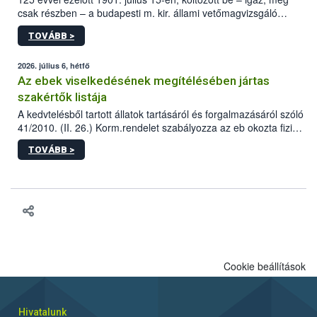
csak részben – a budapesti m. kir. állami vetőmagvizsgáló
állomás a Kis Rókus utca 15. szám alatti, Czigler Győző által
TOVÁBB >
tervezett új épületébe.
2026. július 6, hétfő
Az ebek viselkedésének megítélésében jártas
szakértők listája
A kedvtelésből tartott állatok tartásáról és forgalmazásáról szóló
41/2010. (II. 26.) Korm.rendelet szabályozza az eb okozta fizikai
sérülés, illetve ennek veszélye keletkezésekor felmerülő
TOVÁBB >
hatósági feladatokat, valamint a veszélyes eb tartását és annak
engedélyezését. Ezen eljárások során szükség esetén be kell
vonni az ebek viselkedésének megítélésében jártas szakértőt.
Cookie beállítások
Hivatalunk