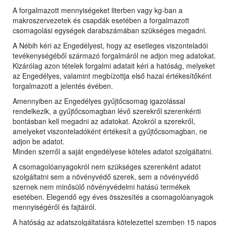
A forgalmazott mennyiségeket literben vagy kg-ban a
makroszervezetek és csapdák esetében a forgalmazott
csomagolási egységek darabszámában szükséges megadni.
A Nébih kéri az Engedélyest, hogy az esetleges viszonteladói
tevékenységéből származó forgalmáról ne adjon meg adatokat.
Kizárólag azon tételek forgalmi adatait kéri a hatóság, melyeket
az Engedélyes, valamint megbízottja első hazai értékesítőként
forgalmazott a jelentés évében.
Amennyiben az Engedélyes gyűjtőcsomag igazolással
rendelkezik, a gyűjtőcsomagban lévő szerekről szerenkénti
bontásban kell megadni az adatokat. Azokról a szerekről,
amelyeket viszonteladóként értékesít a gyűjtőcsomagban, ne
adjon be adatot.
Minden szerről a saját engedélyese köteles adatot szolgáltatni.
A csomagolóanyagokról nem szükséges szerenként adatot
szolgáltatni sem a növényvédő szerek, sem a növényvédő
szernek nem minősülő növényvédelmi hatású termékek
esetében. Elegendő egy éves összesítés a csomagolóanyagok
mennyiségéről és fajtáiról.
A hatóság az adatszolgáltatásra kötelezettel szemben 15 napos