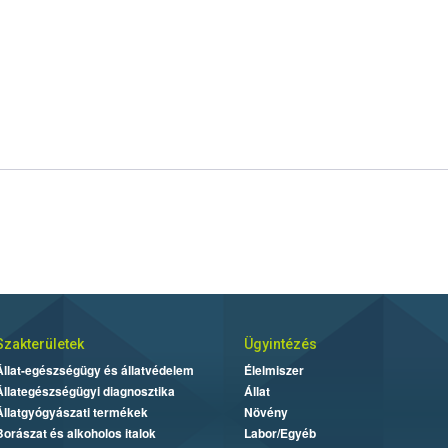
Szakterületek
Ügyintézés
Állat-egészségügy és állatvédelem
Élelmiszer
Állategészségügyi diagnosztika
Állat
Állatgyógyászati termékek
Növény
Borászat és alkoholos italok
Labor/Egyéb