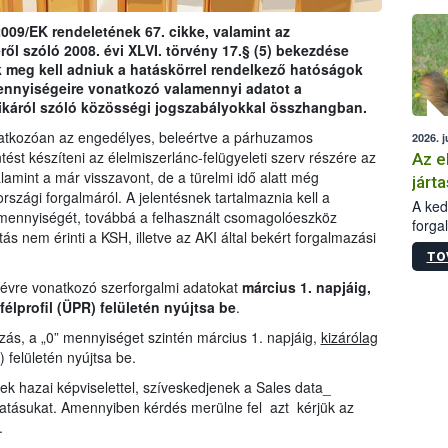
épüle
009/EK rendeletének 67. cikke, valamint az
ről szóló 2008. évi XLVI. törvény 17.§ (5) bekezdése
 meg kell adniuk a hatáskörrel rendelkező hatóságok
ennyiségeire vonatkozó valamennyi adatot a
ikáról szóló közösségi jogszabályokkal összhangban.
natkozóan az engedélyes, beleértve a párhuzamos
2026. j
tést készíteni az élelmiszerlánc-felügyeleti szerv részére az
Az e
amint a már visszavont, de a türelmi idő alatt még
járta
zági forgalmáról. A jelentésnek tartalmaznia kell a
A kedv
mennyiségét, továbbá a felhasznált csomagolóeszköz
forga
ás nem érinti a KSH, illetve az AKI által bekért forgalmazási
Korm.
TO
sérül
felme
 évre vonatkozó szerforgalmi adatokat
március 1. napjáig,
veszé
félprofil (ÜPR) felületén nyújtsa be
.
Ezen 
ás, a „0” mennyiséget szintén március 1. napjáig,
kizárólag
vonni
) felületén nyújtsa be.
jártas
ek hazai képviselettel, szíveskedjenek a Sales data_
tatásukat. Amennyiben kérdés merülne fel azt kérjük az
.