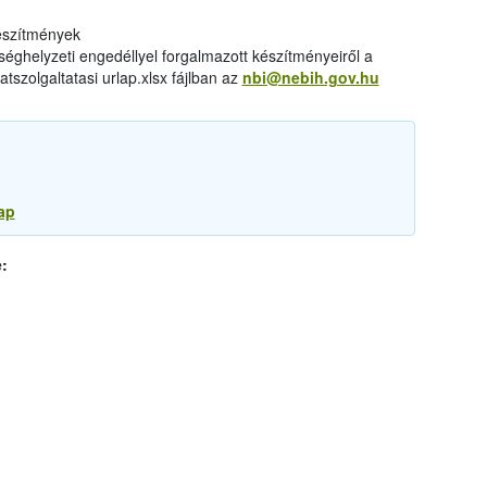
készítmények
éghelyzeti engedéllyel forgalmazott készítményeiről a
tszolgaltatasi urlap.xlsx fájlban az
nbi@nebih.gov.hu
ap
: