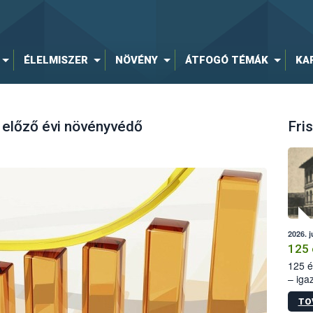
ÉLELMISZER
NÖVÉNY
ÁTFOGÓ TÉMÁK
KA
 előző évi növényvédő
Fris
2026. j
125 
125 é
– iga
állam
TO
15. sz