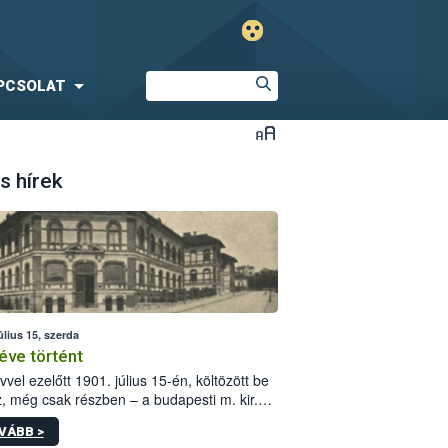
PCSOLAT
s hírek
úlius 15, szerda
éve történt
vvel ezelőtt 1901. július 15-én, költözött be
z, még csak részben – a budapesti m. kir.
i vetőmagvizsgáló állomás a Kis Rókus utca
VÁBB >
ám alatti, Czigler Győző által tervezett új