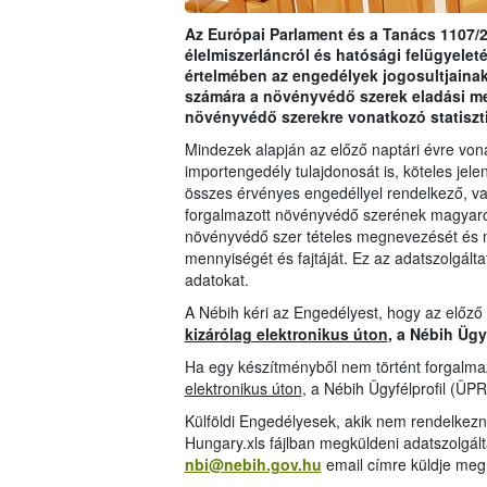
Az Európai Parlament és a Tanács 1107/2
élelmiszerláncról és hatósági felügyeleté
értelmében az engedélyek jogosultjainak
számára a növényvédő szerek eladási m
növényvédő szerekre vonatkozó statiszt
Mindezek alapján az előző naptári évre vo
importengedély tulajdonosát is, köteles jelen
összes érvényes engedéllyel rendelkező, val
forgalmazott növényvédő szerének magyarors
növényvédő szer tételes megnevezését és 
mennyiségét és fajtáját. Ez az adatszolgáltat
adatokat.
A Nébih kéri az Engedélyest, hogy az előző
kizárólag elektronikus úton
, a Nébih Ügy
Ha egy készítményből nem történt forgalmaz
elektronikus úton
, a Nébih Ügyfélprofil (ÜPR
Külföldi Engedélyesek, akik nem rendelkezn
Hungary.xls fájlban megküldeni adatszolgál
nbi@nebih.gov.hu
email címre küldje meg