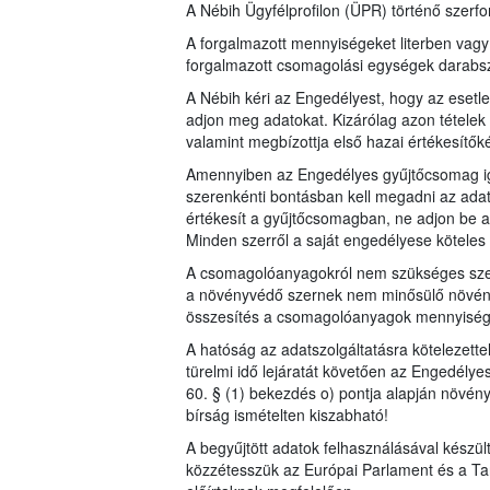
A Nébih Ügyfélprofilon (ÜPR) történő szerfor
A forgalmazott mennyiségeket literben vag
forgalmazott csomagolási egységek dara
A Nébih kéri az Engedélyest, hogy az esetl
adjon meg adatokat. Kizárólag azon tételek 
valamint megbízottja első hazai értékesítők
Amennyiben az Engedélyes gyűjtőcsomag iga
szerenkénti bontásban kell megadni az adat
értékesít a gyűjtőcsomagban, ne adjon be a
Minden szerről a saját engedélyese köteles a
A csomagolóanyagokról nem szükséges szer
a növényvédő szernek nem minősülő növén
összesítés a csomagolóanyagok mennyiségérő
A hatóság az adatszolgáltatásra kötelezett
türelmi idő lejáratát követően az Engedélye
60. § (1) bekezdés o) pontja alapján növén
bírság ismételten kiszabható!
A begyűjtött adatok felhasználásával készü
közzétesszük az Európai Parlament és a Ta