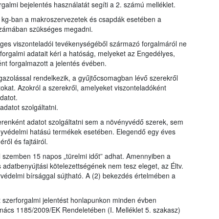
galmi bejelentés használatát segíti a 2. számú melléklet.
y kg-ban a makroszervezetek és csapdák esetében a
bszámában szükséges megadni.
eges viszonteladói tevékenységéből származó forgalmáról ne
forgalmi adatait kéri a hatóság, melyeket az Engedélyes,
ént forgalmazott a jelentés évében.
zolással rendelkezik, a gyűjtőcsomagban lévő szerekről
okat. Azokról a szerekről, amelyeket viszonteladóként
datot.
datot szolgáltatni.
enként adatot szolgáltatni sem a növényvédő szerek, sem
yvédelmi hatású termékek esetében. Elegendő egy éves
l és fajtáiról.
el szemben 15 napos „türelmi időt” adhat. Amennyiben a
s adatbenyújtási kötelezettségének nem tesz eleget, az Éltv.
yvédelmi bírsággal sújtható. A (2) bekezdés értelmében a
lt szerforgalmi jelentést honlapunkon minden évben
nács 1185/2009/EK Rendeletében (I. Melléklet 5. szakasz)