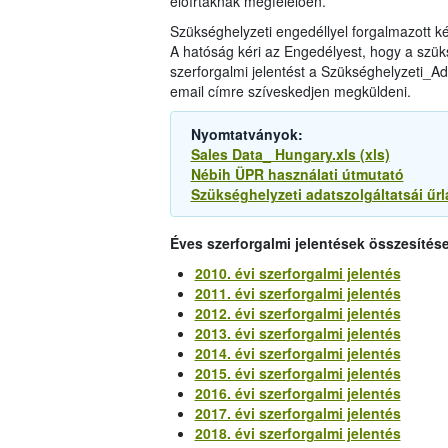
előírtaknak megfelelően.
Szükséghelyzeti engedéllyel forgalmazott 
A hatóság kéri az Engedélyest, hogy a szüks
szerforgalmi jelentést a Szükséghelyzeti_Ada
email címre szíveskedjen megküldeni.
Nyomtatványok:
Sales Data_ Hungary.xls (xls)
Nébih ÜPR használati útmutató
Szükséghelyzeti adatszolgáltatsái űrl
Éves szerforgalmi jelentések összesítése
2010. évi szerforgalmi jelentés
2011. évi szerforgalmi jelentés
2012. évi szerforgalmi jelentés
2013. évi szerforgalmi jelentés
2014. évi szerforgalmi jelentés
2015. évi szerforgalmi jelentés
2016. évi szerforgalmi jelentés
2017. évi szerforgalmi jelentés
2018. évi szerforgalmi jelentés