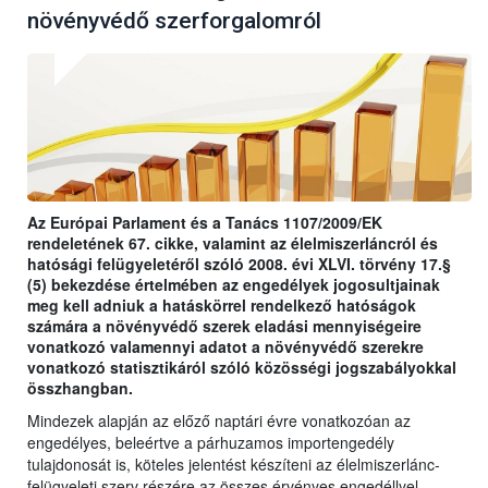
növényvédő szerforgalomról
Az Európai Parlament és a Tanács 1107/2009/EK
rendeletének 67. cikke, valamint az élelmiszerláncról és
hatósági felügyeletéről szóló 2008. évi XLVI. törvény 17.§
(5) bekezdése értelmében az engedélyek jogosultjainak
meg kell adniuk a hatáskörrel rendelkező hatóságok
számára a növényvédő szerek eladási mennyiségeire
vonatkozó valamennyi adatot a növényvédő szerekre
vonatkozó statisztikáról szóló közösségi jogszabályokkal
összhangban.
Mindezek alapján az előző naptári évre vonatkozóan az
engedélyes, beleértve a párhuzamos importengedély
tulajdonosát is, köteles jelentést készíteni az élelmiszerlánc-
felügyeleti szerv részére az összes érvényes engedéllyel