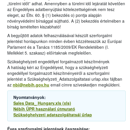
„türelmi időt” adhat. Amennyiben a türelmi idő lejáratát követően
az Engedélyes adatbenyújtási kötelezettségének nem tesz
eleget, az Éltv. 60. § (1) bekezdés o) pontja alapján
növényvédelmi bírsággal sújtható. A (2) bekezdés értelmében a
bírság ismételten kiszabható!
A begyűjtött adatok felhasználásával készült szerforgalmi
jelentést honlapunkon minden évben közzétesszük az Európai
Parlament és a Tanács 1185/2009/EK Rendeletében (I.
Melléklet 5. szakasz) előírtaknak megfelelően.
Szükséghelyzeti engedéllyel forgalmazott készítmények
A hatóság kéri az Engedélyest, hogy a szükséghelyzeti
engedéllyel forgalmazott készítményeiről a szerforgalmi
jelentést a Szükséghelyzeti_Adatszolgaltatasi urlap.xlsx fájlban
az
nbi@nebih.gov.hu
email címre szíveskedjen megküldeni.
Nyomtatványok:
Sales Data_ Hungary.xls (xls)
Nébih ÜPR használati útmutató
Szükséghelyzeti adatszolgáltatsái űrlap
Éves szerforgalmi jelentések összesítése: