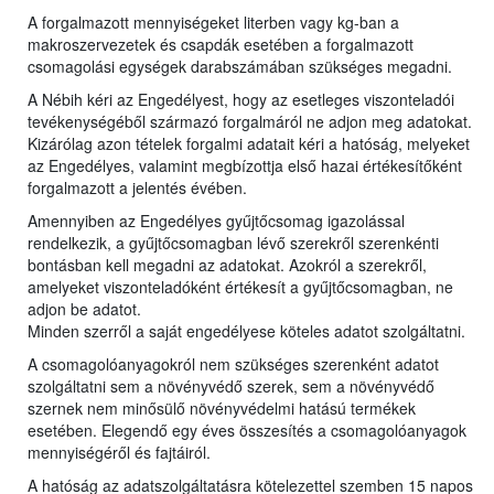
A forgalmazott mennyiségeket literben vagy kg-ban a
makroszervezetek és csapdák esetében a forgalmazott
csomagolási egységek darabszámában szükséges megadni.
A Nébih kéri az Engedélyest, hogy az esetleges viszonteladói
tevékenységéből származó forgalmáról ne adjon meg adatokat.
Kizárólag azon tételek forgalmi adatait kéri a hatóság, melyeket
az Engedélyes, valamint megbízottja első hazai értékesítőként
forgalmazott a jelentés évében.
Amennyiben az Engedélyes gyűjtőcsomag igazolással
rendelkezik, a gyűjtőcsomagban lévő szerekről szerenkénti
bontásban kell megadni az adatokat. Azokról a szerekről,
amelyeket viszonteladóként értékesít a gyűjtőcsomagban, ne
adjon be adatot.
Minden szerről a saját engedélyese köteles adatot szolgáltatni.
A csomagolóanyagokról nem szükséges szerenként adatot
szolgáltatni sem a növényvédő szerek, sem a növényvédő
szernek nem minősülő növényvédelmi hatású termékek
esetében. Elegendő egy éves összesítés a csomagolóanyagok
mennyiségéről és fajtáiról.
A hatóság az adatszolgáltatásra kötelezettel szemben 15 napos