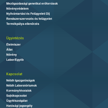
Mezőgazdasági genetikai erőforrások
Növényvédelem
Nyilvántartási és Felügyeleti Díj
Rendszerszervezés és felügyelet
Termékpálya-ellenőrzés
Ügyintézés
Élelmiszer
Állat
Növény
Labor/Egyéb
Kapcsolat
Nébih Igazgatóságok
Nébih Laboratóriumok
Kormányhivatalok
Sajtókapcsolat
Ügyfélszolgálat
Hatósági jogsegély