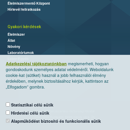
Élelmiszermentő Központ
Hírlevél feliratkozás
Gyakori kérdések
Élelmiszer
Állat
Növény
Laboratóriumok
Labor/Egyéb
Adatkezelési tájékoztatónkban
megismerheti, hogyan
gondoskodunk személyes adatai védelméről. Weboldalunk
cookie-kat (sütiket) használ a jobb felhasználói élmény
érdekében, melynek biztosításához kérjük, kattintson az
„Elfogadom” gombra.
Statisztikai célú sütik
Nemzeti Élelmiszerlánc-biztonsági Hivatal
Hirdetési célú sütik
Cím: 1024 Budapest, Keleti Károly utca. 24.
Alapműködést biztosító és funkcionális sütik
Levelezési cím: 1525 Budapest. Pf. 30.