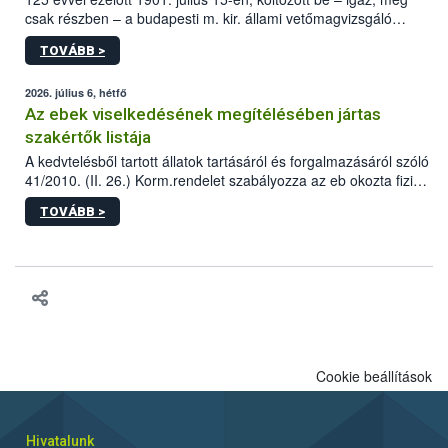
csak részben – a budapesti m. kir. állami vetőmagvizsgáló
állomás a Kis Rókus utca 15. szám alatti, Czigler Győző által
TOVÁBB >
tervezett új épületébe.
2026. július 6, hétfő
Az ebek viselkedésének megítélésében jártas
szakértők listája
A kedvtelésből tartott állatok tartásáról és forgalmazásáról szóló
41/2010. (II. 26.) Korm.rendelet szabályozza az eb okozta fizikai
sérülés, illetve ennek veszélye keletkezésekor felmerülő
TOVÁBB >
hatósági feladatokat, valamint a veszélyes eb tartását és annak
engedélyezését. Ezen eljárások során szükség esetén be kell
vonni az ebek viselkedésének megítélésében jártas szakértőt.
Cookie beállítások
Hivatalunk