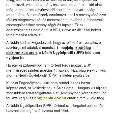
rendelkező, valamint a már visszavont, de a türelmi idő alatt
még forgalmazott növényvédő szerének magyarországi
forgalmáról. A jelentésnek tartalmaznia kell a növényvédő szer
tételes megnevezését és mennyiségét, továbbá a felhasznált
csomagolóeszköz mennyiségét és fajtáját. Ez az
adatszolgáltatás nem érinti a KSH, illetve az AKI által bekért
forgalmazási adatokat.
A Nébih kéri az Engedélyest, hogy az előző évre vonatkozó
szerforgalmi adatokat
március 1. napjáig,
kizárólag
elektronikus úton
, a Nébih Ügyfélprofil (ÜPR) felületén
nyújtsa be
.
Ha egy készítményből nem történt forgalmazás, a „0”
mennyiséget szintén március 1. napjáig,
kizárólag elektronikus
úton
, a Nébih Ügyfélprofil (ÜPR) felületén nyújtsa be.
Külföldi Engedélyesek, akik nem rendelkeznek hazai
képviselettel, szíveskedjenek a Sales data_ Hungary.xls fájlban
megküldeni adatszolgáltatásukat. Amennyiben kérdés merülne
fel azt kérjük az
nbi@nebih.gov.hu
email címre küldje meg.
A Nébih Ügyfélprofilon (ÜPR) történő szerforgalmi bejelentés
használatát segíti a 2. számú melléklet.