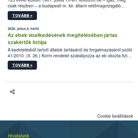
csak részben – a budapesti m. kir. állami vetőmagvizsgáló
állomás a Kis Rókus utca 15. szám alatti, Czigler Győző által
TOVÁBB >
tervezett új épületébe.
2026. július 6, hétfő
Az ebek viselkedésének megítélésében jártas
szakértők listája
A kedvtelésből tartott állatok tartásáról és forgalmazásáról szóló
41/2010. (II. 26.) Korm.rendelet szabályozza az eb okozta fizikai
sérülés, illetve ennek veszélye keletkezésekor felmerülő
TOVÁBB >
hatósági feladatokat, valamint a veszélyes eb tartását és annak
engedélyezését. Ezen eljárások során szükség esetén be kell
vonni az ebek viselkedésének megítélésében jártas szakértőt.
Cookie beállítások
Hivatalunk