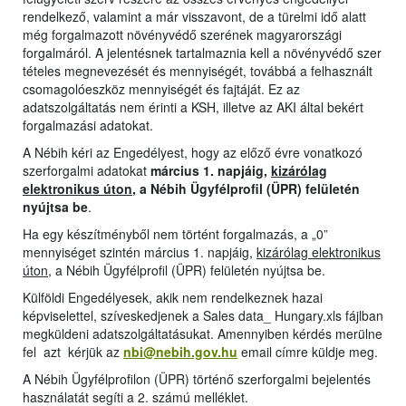
rendelkező, valamint a már visszavont, de a türelmi idő alatt
még forgalmazott növényvédő szerének magyarországi
forgalmáról. A jelentésnek tartalmaznia kell a növényvédő szer
tételes megnevezését és mennyiségét, továbbá a felhasznált
csomagolóeszköz mennyiségét és fajtáját. Ez az
adatszolgáltatás nem érinti a KSH, illetve az AKI által bekért
forgalmazási adatokat.
A Nébih kéri az Engedélyest, hogy az előző évre vonatkozó
szerforgalmi adatokat
március 1. napjáig,
kizárólag
elektronikus úton
, a Nébih Ügyfélprofil (ÜPR) felületén
nyújtsa be
.
Ha egy készítményből nem történt forgalmazás, a „0”
mennyiséget szintén március 1. napjáig,
kizárólag elektronikus
úton
, a Nébih Ügyfélprofil (ÜPR) felületén nyújtsa be.
Külföldi Engedélyesek, akik nem rendelkeznek hazai
képviselettel, szíveskedjenek a Sales data_ Hungary.xls fájlban
megküldeni adatszolgáltatásukat. Amennyiben kérdés merülne
fel azt kérjük az
nbi@nebih.gov.hu
email címre küldje meg.
A Nébih Ügyfélprofilon (ÜPR) történő szerforgalmi bejelentés
használatát segíti a 2. számú melléklet.