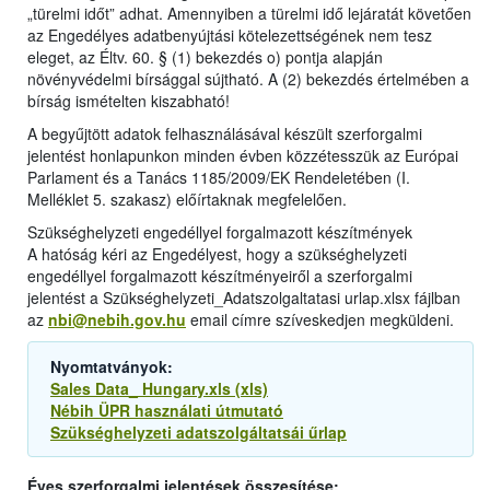
„türelmi időt” adhat. Amennyiben a türelmi idő lejáratát követően
az Engedélyes adatbenyújtási kötelezettségének nem tesz
eleget, az Éltv. 60. § (1) bekezdés o) pontja alapján
növényvédelmi bírsággal sújtható. A (2) bekezdés értelmében a
bírság ismételten kiszabható!
A begyűjtött adatok felhasználásával készült szerforgalmi
jelentést honlapunkon minden évben közzétesszük az Európai
Parlament és a Tanács 1185/2009/EK Rendeletében (I.
Melléklet 5. szakasz) előírtaknak megfelelően.
Szükséghelyzeti engedéllyel forgalmazott készítmények
A hatóság kéri az Engedélyest, hogy a szükséghelyzeti
engedéllyel forgalmazott készítményeiről a szerforgalmi
jelentést a Szükséghelyzeti_Adatszolgaltatasi urlap.xlsx fájlban
az
nbi@nebih.gov.hu
email címre szíveskedjen megküldeni.
Nyomtatványok:
Sales Data_ Hungary.xls (xls)
Nébih ÜPR használati útmutató
Szükséghelyzeti adatszolgáltatsái űrlap
Éves szerforgalmi jelentések összesítése: