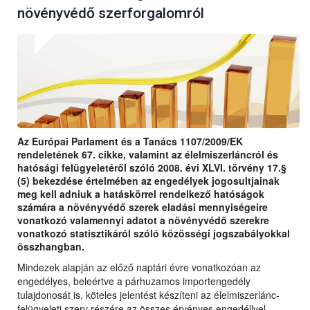
növényvédő szerforgalomról
Az Európai Parlament és a Tanács 1107/2009/EK
rendeletének 67. cikke, valamint az élelmiszerláncról és
hatósági felügyeletéről szóló 2008. évi XLVI. törvény 17.§
(5) bekezdése értelmében az engedélyek jogosultjainak
meg kell adniuk a hatáskörrel rendelkező hatóságok
számára a növényvédő szerek eladási mennyiségeire
vonatkozó valamennyi adatot a növényvédő szerekre
vonatkozó statisztikáról szóló közösségi jogszabályokkal
összhangban.
Mindezek alapján az előző naptári évre vonatkozóan az
engedélyes, beleértve a párhuzamos importengedély
tulajdonosát is, köteles jelentést készíteni az élelmiszerlánc-
felügyeleti szerv részére az összes érvényes engedéllyel