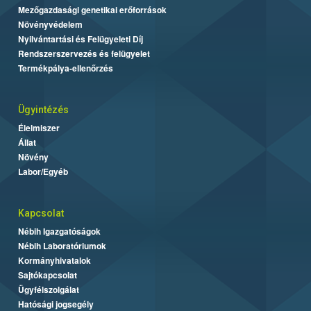
Mezőgazdasági genetikai erőforrások
Növényvédelem
Nyilvántartási és Felügyeleti Díj
Rendszerszervezés és felügyelet
Termékpálya-ellenőrzés
Ügyintézés
Élelmiszer
Állat
Növény
Labor/Egyéb
Kapcsolat
Nébih Igazgatóságok
Nébih Laboratóriumok
Kormányhivatalok
Sajtókapcsolat
Ügyfélszolgálat
Hatósági jogsegély