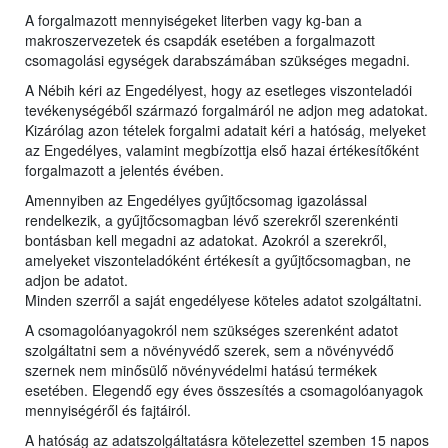
A forgalmazott mennyiségeket literben vagy kg-ban a
makroszervezetek és csapdák esetében a forgalmazott
csomagolási egységek darabszámában szükséges megadni.
A Nébih kéri az Engedélyest, hogy az esetleges viszonteladói
tevékenységéből származó forgalmáról ne adjon meg adatokat.
Kizárólag azon tételek forgalmi adatait kéri a hatóság, melyeket
az Engedélyes, valamint megbízottja első hazai értékesítőként
forgalmazott a jelentés évében.
Amennyiben az Engedélyes gyűjtőcsomag igazolással
rendelkezik, a gyűjtőcsomagban lévő szerekről szerenkénti
bontásban kell megadni az adatokat. Azokról a szerekről,
amelyeket viszonteladóként értékesít a gyűjtőcsomagban, ne
adjon be adatot.
Minden szerről a saját engedélyese köteles adatot szolgáltatni.
A csomagolóanyagokról nem szükséges szerenként adatot
szolgáltatni sem a növényvédő szerek, sem a növényvédő
szernek nem minősülő növényvédelmi hatású termékek
esetében. Elegendő egy éves összesítés a csomagolóanyagok
mennyiségéről és fajtáiról.
A hatóság az adatszolgáltatásra kötelezettel szemben 15 napos