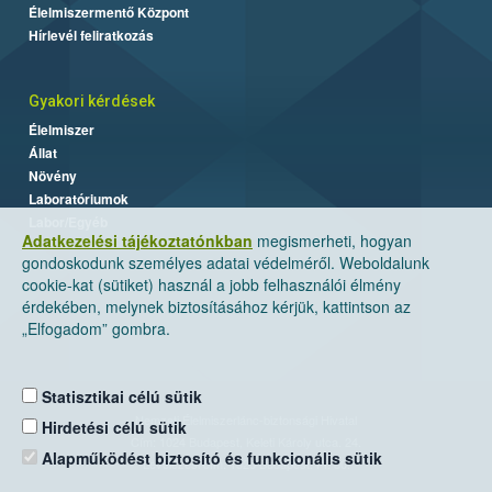
Élelmiszermentő Központ
Hírlevél feliratkozás
Gyakori kérdések
Élelmiszer
Állat
Növény
Laboratóriumok
Labor/Egyéb
Adatkezelési tájékoztatónkban
megismerheti, hogyan
gondoskodunk személyes adatai védelméről. Weboldalunk
cookie-kat (sütiket) használ a jobb felhasználói élmény
érdekében, melynek biztosításához kérjük, kattintson az
„Elfogadom” gombra.
Statisztikai célú sütik
Nemzeti Élelmiszerlánc-biztonsági Hivatal
Hirdetési célú sütik
Cím: 1024 Budapest, Keleti Károly utca. 24.
Alapműködést biztosító és funkcionális sütik
Levelezési cím: 1525 Budapest. Pf. 30.