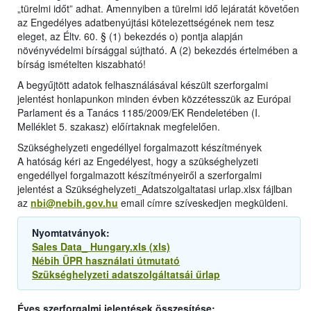
„türelmi időt” adhat. Amennyiben a türelmi idő lejáratát követően
az Engedélyes adatbenyújtási kötelezettségének nem tesz
eleget, az Éltv. 60. § (1) bekezdés o) pontja alapján
növényvédelmi bírsággal sújtható. A (2) bekezdés értelmében a
bírság ismételten kiszabható!
A begyűjtött adatok felhasználásával készült szerforgalmi
jelentést honlapunkon minden évben közzétesszük az Európai
Parlament és a Tanács 1185/2009/EK Rendeletében (I.
Melléklet 5. szakasz) előírtaknak megfelelően.
Szükséghelyzeti engedéllyel forgalmazott készítmények
A hatóság kéri az Engedélyest, hogy a szükséghelyzeti
engedéllyel forgalmazott készítményeiről a szerforgalmi
jelentést a Szükséghelyzeti_Adatszolgaltatasi urlap.xlsx fájlban
az
nbi@nebih.gov.hu
email címre szíveskedjen megküldeni.
Nyomtatványok:
Sales Data_ Hungary.xls (xls)
Nébih ÜPR használati útmutató
Szükséghelyzeti adatszolgáltatsái űrlap
Éves szerforgalmi jelentések összesítése: