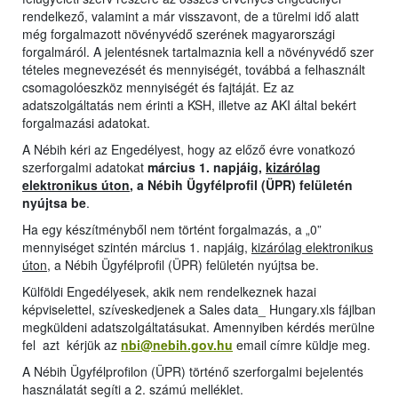
rendelkező, valamint a már visszavont, de a türelmi idő alatt
még forgalmazott növényvédő szerének magyarországi
forgalmáról. A jelentésnek tartalmaznia kell a növényvédő szer
tételes megnevezését és mennyiségét, továbbá a felhasznált
csomagolóeszköz mennyiségét és fajtáját. Ez az
adatszolgáltatás nem érinti a KSH, illetve az AKI által bekért
forgalmazási adatokat.
A Nébih kéri az Engedélyest, hogy az előző évre vonatkozó
szerforgalmi adatokat
március 1. napjáig,
kizárólag
elektronikus úton
, a Nébih Ügyfélprofil (ÜPR) felületén
nyújtsa be
.
Ha egy készítményből nem történt forgalmazás, a „0”
mennyiséget szintén március 1. napjáig,
kizárólag elektronikus
úton
, a Nébih Ügyfélprofil (ÜPR) felületén nyújtsa be.
Külföldi Engedélyesek, akik nem rendelkeznek hazai
képviselettel, szíveskedjenek a Sales data_ Hungary.xls fájlban
megküldeni adatszolgáltatásukat. Amennyiben kérdés merülne
fel azt kérjük az
nbi@nebih.gov.hu
email címre küldje meg.
A Nébih Ügyfélprofilon (ÜPR) történő szerforgalmi bejelentés
használatát segíti a 2. számú melléklet.