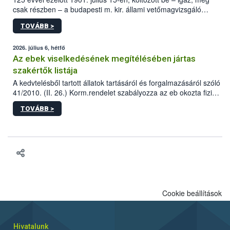
csak részben – a budapesti m. kir. állami vetőmagvizsgáló
állomás a Kis Rókus utca 15. szám alatti, Czigler Győző által
TOVÁBB >
tervezett új épületébe.
2026. július 6, hétfő
Az ebek viselkedésének megítélésében jártas
szakértők listája
A kedvtelésből tartott állatok tartásáról és forgalmazásáról szóló
41/2010. (II. 26.) Korm.rendelet szabályozza az eb okozta fizikai
sérülés, illetve ennek veszélye keletkezésekor felmerülő
TOVÁBB >
hatósági feladatokat, valamint a veszélyes eb tartását és annak
engedélyezését. Ezen eljárások során szükség esetén be kell
vonni az ebek viselkedésének megítélésében jártas szakértőt.
Cookie beállítások
Hivatalunk