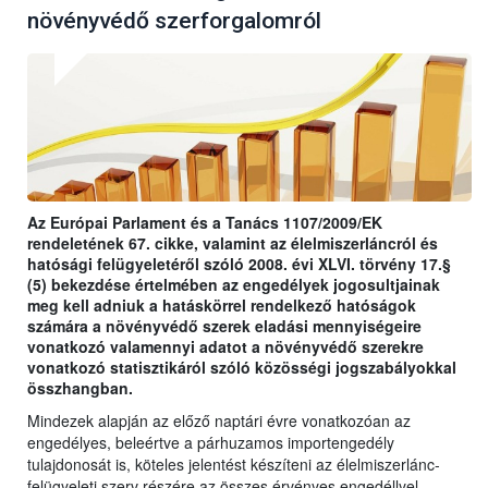
növényvédő szerforgalomról
Az Európai Parlament és a Tanács 1107/2009/EK
rendeletének 67. cikke, valamint az élelmiszerláncról és
hatósági felügyeletéről szóló 2008. évi XLVI. törvény 17.§
(5) bekezdése értelmében az engedélyek jogosultjainak
meg kell adniuk a hatáskörrel rendelkező hatóságok
számára a növényvédő szerek eladási mennyiségeire
vonatkozó valamennyi adatot a növényvédő szerekre
vonatkozó statisztikáról szóló közösségi jogszabályokkal
összhangban.
Mindezek alapján az előző naptári évre vonatkozóan az
engedélyes, beleértve a párhuzamos importengedély
tulajdonosát is, köteles jelentést készíteni az élelmiszerlánc-
felügyeleti szerv részére az összes érvényes engedéllyel