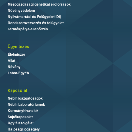
Mezőgazdasági genetikai erőforrások
Növényvédelem
Nyilvántartási és Felügyeleti Díj
Rendszerszervezés és felügyelet
Termékpálya-ellenőrzés
Ügyintézés
Élelmiszer
Állat
Növény
Labor/Egyéb
Kapcsolat
Nébih Igazgatóságok
Nébih Laboratóriumok
Kormányhivatalok
Sajtókapcsolat
Ügyfélszolgálat
Hatósági jogsegély