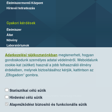
Élelmiszermentő Központ
Hírlevél feliratkozás
Gyakori kérdések
Élelmiszer
Állat
Növény
Laboratóriumok
Labor/Egyéb
Adatkezelési tájékoztatónkban
megismerheti, hogyan
gondoskodunk személyes adatai védelméről. Weboldalunk
cookie-kat (sütiket) használ a jobb felhasználói élmény
érdekében, melynek biztosításához kérjük, kattintson az
„Elfogadom” gombra.
Statisztikai célú sütik
Nemzeti Élelmiszerlánc-biztonsági Hivatal
Hirdetési célú sütik
Cím: 1024 Budapest, Keleti Károly utca. 24.
Alapműködést biztosító és funkcionális sütik
Levelezési cím: 1525 Budapest. Pf. 30.