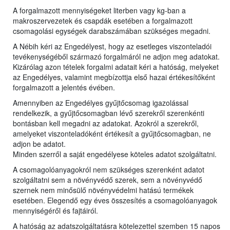
A forgalmazott mennyiségeket literben vagy kg-ban a
makroszervezetek és csapdák esetében a forgalmazott
csomagolási egységek darabszámában szükséges megadni.
A Nébih kéri az Engedélyest, hogy az esetleges viszonteladói
tevékenységéből származó forgalmáról ne adjon meg adatokat.
Kizárólag azon tételek forgalmi adatait kéri a hatóság, melyeket
az Engedélyes, valamint megbízottja első hazai értékesítőként
forgalmazott a jelentés évében.
Amennyiben az Engedélyes gyűjtőcsomag igazolással
rendelkezik, a gyűjtőcsomagban lévő szerekről szerenkénti
bontásban kell megadni az adatokat. Azokról a szerekről,
amelyeket viszonteladóként értékesít a gyűjtőcsomagban, ne
adjon be adatot.
Minden szerről a saját engedélyese köteles adatot szolgáltatni.
A csomagolóanyagokról nem szükséges szerenként adatot
szolgáltatni sem a növényvédő szerek, sem a növényvédő
szernek nem minősülő növényvédelmi hatású termékek
esetében. Elegendő egy éves összesítés a csomagolóanyagok
mennyiségéről és fajtáiról.
A hatóság az adatszolgáltatásra kötelezettel szemben 15 napos