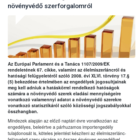
növényvédő szerforgalomról
Az Európai Parlament és a Tanács 1107/2009/EK
rendeletének 67. cikke, valamint az élelmiszerláncról és
hatósági felügyeletéről szóló 2008. évi XLVI. törvény 17.§
(5) bekezdése értelmében az engedélyek jogosultjainak
meg kell adniuk a hatáskörrel rendelkező hatóságok
számára a növényvédő szerek eladási mennyiségeire
vonatkozó valamennyi adatot a növényvédő szerekre
vonatkozó statisztikáról szóló közösségi jogszabályokkal
összhangban.
Mindezek alapján az előző naptári évre vonatkozóan az
engedélyes, beleértve a párhuzamos importengedély
tulajdonosát is, köteles jelentést készíteni az élelmiszerlánc-
felügyeleti szerv részére az összes érvényes engedéllyel