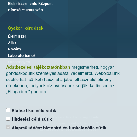
Élelmiszermentő Központ
Hírlevél feliratkozás
Gyakori kérdések
Élelmiszer
Állat
Növény
Laboratóriumok
Labor/Egyéb
Adatkezelési tájékoztatónkban
megismerheti, hogyan
gondoskodunk személyes adatai védelméről. Weboldalunk
cookie-kat (sütiket) használ a jobb felhasználói élmény
érdekében, melynek biztosításához kérjük, kattintson az
„Elfogadom” gombra.
Statisztikai célú sütik
Nemzeti Élelmiszerlánc-biztonsági Hivatal
Hirdetési célú sütik
Cím: 1024 Budapest, Keleti Károly utca. 24.
Alapműködést biztosító és funkcionális sütik
Levelezési cím: 1525 Budapest. Pf. 30.