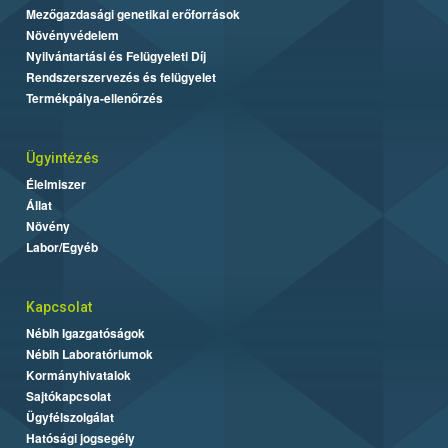
Mezőgazdasági genetikai erőforrások
Növényvédelem
Nyilvántartási és Felügyeleti Díj
Rendszerszervezés és felügyelet
Termékpálya-ellenőrzés
Ügyintézés
Élelmiszer
Állat
Növény
Labor/Egyéb
Kapcsolat
Nébih Igazgatóságok
Nébih Laboratóriumok
Kormányhivatalok
Sajtókapcsolat
Ügyfélszolgálat
Hatósági jogsegély