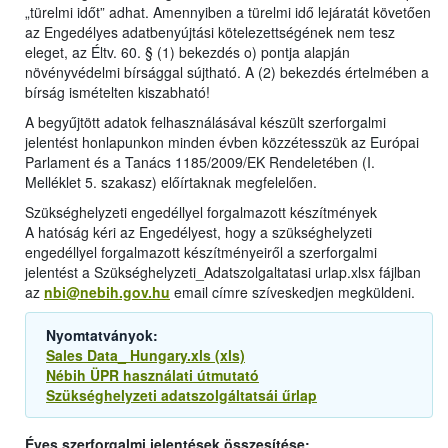
„türelmi időt” adhat. Amennyiben a türelmi idő lejáratát követően
az Engedélyes adatbenyújtási kötelezettségének nem tesz
eleget, az Éltv. 60. § (1) bekezdés o) pontja alapján
növényvédelmi bírsággal sújtható. A (2) bekezdés értelmében a
bírság ismételten kiszabható!
A begyűjtött adatok felhasználásával készült szerforgalmi
jelentést honlapunkon minden évben közzétesszük az Európai
Parlament és a Tanács 1185/2009/EK Rendeletében (I.
Melléklet 5. szakasz) előírtaknak megfelelően.
Szükséghelyzeti engedéllyel forgalmazott készítmények
A hatóság kéri az Engedélyest, hogy a szükséghelyzeti
engedéllyel forgalmazott készítményeiről a szerforgalmi
jelentést a Szükséghelyzeti_Adatszolgaltatasi urlap.xlsx fájlban
az
nbi@nebih.gov.hu
email címre szíveskedjen megküldeni.
Nyomtatványok:
Sales Data_ Hungary.xls (xls)
Nébih ÜPR használati útmutató
Szükséghelyzeti adatszolgáltatsái űrlap
Éves szerforgalmi jelentések összesítése: