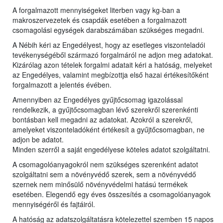
A forgalmazott mennyiségeket literben vagy kg-ban a
makroszervezetek és csapdák esetében a forgalmazott
csomagolási egységek darabszámában szükséges megadni.
A Nébih kéri az Engedélyest, hogy az esetleges viszonteladói
tevékenységéből származó forgalmáról ne adjon meg adatokat.
Kizárólag azon tételek forgalmi adatait kéri a hatóság, melyeket
az Engedélyes, valamint megbízottja első hazai értékesítőként
forgalmazott a jelentés évében.
Amennyiben az Engedélyes gyűjtőcsomag igazolással
rendelkezik, a gyűjtőcsomagban lévő szerekről szerenkénti
bontásban kell megadni az adatokat. Azokról a szerekről,
amelyeket viszonteladóként értékesít a gyűjtőcsomagban, ne
adjon be adatot.
Minden szerről a saját engedélyese köteles adatot szolgáltatni.
A csomagolóanyagokról nem szükséges szerenként adatot
szolgáltatni sem a növényvédő szerek, sem a növényvédő
szernek nem minősülő növényvédelmi hatású termékek
esetében. Elegendő egy éves összesítés a csomagolóanyagok
mennyiségéről és fajtáiról.
A hatóság az adatszolgáltatásra kötelezettel szemben 15 napos