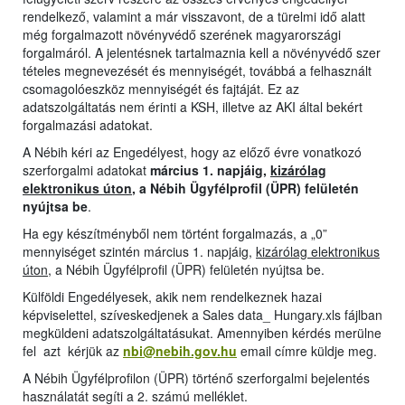
rendelkező, valamint a már visszavont, de a türelmi idő alatt
még forgalmazott növényvédő szerének magyarországi
forgalmáról. A jelentésnek tartalmaznia kell a növényvédő szer
tételes megnevezését és mennyiségét, továbbá a felhasznált
csomagolóeszköz mennyiségét és fajtáját. Ez az
adatszolgáltatás nem érinti a KSH, illetve az AKI által bekért
forgalmazási adatokat.
A Nébih kéri az Engedélyest, hogy az előző évre vonatkozó
szerforgalmi adatokat
március 1. napjáig,
kizárólag
elektronikus úton
, a Nébih Ügyfélprofil (ÜPR) felületén
nyújtsa be
.
Ha egy készítményből nem történt forgalmazás, a „0”
mennyiséget szintén március 1. napjáig,
kizárólag elektronikus
úton
, a Nébih Ügyfélprofil (ÜPR) felületén nyújtsa be.
Külföldi Engedélyesek, akik nem rendelkeznek hazai
képviselettel, szíveskedjenek a Sales data_ Hungary.xls fájlban
megküldeni adatszolgáltatásukat. Amennyiben kérdés merülne
fel azt kérjük az
nbi@nebih.gov.hu
email címre küldje meg.
A Nébih Ügyfélprofilon (ÜPR) történő szerforgalmi bejelentés
használatát segíti a 2. számú melléklet.