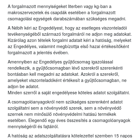
A forgalmazott mennyiségeket literben vagy kg-ban a
makroszervezetek és csapdák esetében a forgalmazott
csomagolási egységek darabszámában szükséges megadni.
A Nébih kéri az Engedélyest, hogy az esetleges viszonteladói
tevékenységéből származó forgalmáról ne adjon meg adatokat.
Kizárólag azon tételek forgalmi adatait kéri a hatóság, melyeket
az Engedélyes, valamint megbízottja első hazai értékesítőként
forgalmazott a jelentés évében.
Amennyiben az Engedélyes gyűjtőcsomag igazolással
rendelkezik, a gyűjtőcsomagban lévő szerekről szerenkénti
bontásban kell megadni az adatokat. Azokról a szerekről,
amelyeket viszonteladóként értékesít a gyűjtőcsomagban, ne
adjon be adatot.
Minden szerről a saját engedélyese köteles adatot szolgáltatni.
A csomagolóanyagokról nem szükséges szerenként adatot
szolgáltatni sem a növényvédő szerek, sem a növényvédő
szernek nem minősülő növényvédelmi hatású termékek
esetében. Elegendő egy éves összesítés a csomagolóanyagok
mennyiségéről és fajtáiról.
A hatóság az adatszolgáltatásra kötelezettel szemben 15 napos