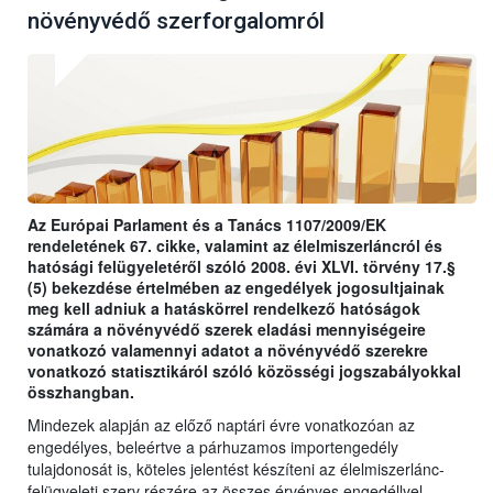
növényvédő szerforgalomról
Az Európai Parlament és a Tanács 1107/2009/EK
rendeletének 67. cikke, valamint az élelmiszerláncról és
hatósági felügyeletéről szóló 2008. évi XLVI. törvény 17.§
(5) bekezdése értelmében az engedélyek jogosultjainak
meg kell adniuk a hatáskörrel rendelkező hatóságok
számára a növényvédő szerek eladási mennyiségeire
vonatkozó valamennyi adatot a növényvédő szerekre
vonatkozó statisztikáról szóló közösségi jogszabályokkal
összhangban.
Mindezek alapján az előző naptári évre vonatkozóan az
engedélyes, beleértve a párhuzamos importengedély
tulajdonosát is, köteles jelentést készíteni az élelmiszerlánc-
felügyeleti szerv részére az összes érvényes engedéllyel