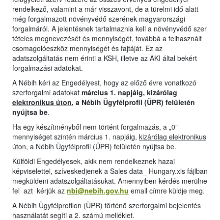
rendelkező, valamint a már visszavont, de a türelmi idő alatt
még forgalmazott növényvédő szerének magyarországi
forgalmáról. A jelentésnek tartalmaznia kell a növényvédő szer
tételes megnevezését és mennyiségét, továbbá a felhasznált
csomagolóeszköz mennyiségét és fajtáját. Ez az
adatszolgáltatás nem érinti a KSH, illetve az AKI által bekért
forgalmazási adatokat.
A Nébih kéri az Engedélyest, hogy az előző évre vonatkozó
szerforgalmi adatokat
március 1. napjáig,
kizárólag
elektronikus úton
, a Nébih Ügyfélprofil (ÜPR) felületén
nyújtsa be
.
Ha egy készítményből nem történt forgalmazás, a „0”
mennyiséget szintén március 1. napjáig,
kizárólag elektronikus
úton
, a Nébih Ügyfélprofil (ÜPR) felületén nyújtsa be.
Külföldi Engedélyesek, akik nem rendelkeznek hazai
képviselettel, szíveskedjenek a Sales data_ Hungary.xls fájlban
megküldeni adatszolgáltatásukat. Amennyiben kérdés merülne
fel azt kérjük az
nbi@nebih.gov.hu
email címre küldje meg.
A Nébih Ügyfélprofilon (ÜPR) történő szerforgalmi bejelentés
használatát segíti a 2. számú melléklet.