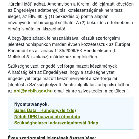
„türelmi időt” adhat. Amennyiben a türelmi idő lejáratát követően
az Engedélyes adatbenyújtási kötelezettségének nem tesz
eleget, az Éltv. 60. § (1) bekezdés o) pontja alapján
növényvédelmi bírsággal sújtható. A (2) bekezdés értelmében a
bírság ismételten kiszabható!
A begyűjtött adatok felhasználásával készült szerforgalmi
jelentést honlapunkon minden évben közzétesszük az Európai
Parlament és a Tanács 1185/2009/EK Rendeletében (I.
Melléklet 5. szakasz) előírtaknak megfelelően.
Szükséghelyzeti engedéllyel forgalmazott készítmények
A hatóság kéri az Engedélyest, hogy a szükséghelyzeti
engedéllyel forgalmazott készítményeiről a szerforgalmi
jelentést a Szükséghelyzeti_Adatszolgaltatasi urlap.xlsx fájlban
az
nbi@nebih.gov.hu
email címre szíveskedjen megküldeni.
Nyomtatványok:
Sales Data_ Hungary.xls (xls)
Nébih ÜPR használati útmutató
Szükséghelyzeti adatszolgáltatsái űrlap
Éves szerforgalmi jelentések összesítése: