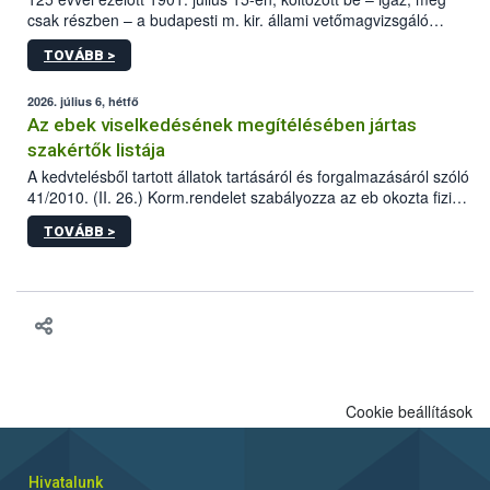
csak részben – a budapesti m. kir. állami vetőmagvizsgáló
állomás a Kis Rókus utca 15. szám alatti, Czigler Győző által
TOVÁBB >
tervezett új épületébe.
2026. július 6, hétfő
Az ebek viselkedésének megítélésében jártas
szakértők listája
A kedvtelésből tartott állatok tartásáról és forgalmazásáról szóló
41/2010. (II. 26.) Korm.rendelet szabályozza az eb okozta fizikai
sérülés, illetve ennek veszélye keletkezésekor felmerülő
TOVÁBB >
hatósági feladatokat, valamint a veszélyes eb tartását és annak
engedélyezését. Ezen eljárások során szükség esetén be kell
vonni az ebek viselkedésének megítélésében jártas szakértőt.
Cookie beállítások
Hivatalunk