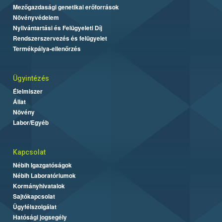
Mezőgazdasági genetikai erőforrások
Növényvédelem
Nyilvántartási és Felügyeleti Díj
Rendszerszervezés és felügyelet
Termékpálya-ellenőrzés
Ügyintézés
Élelmiszer
Állat
Növény
Labor/Egyéb
Kapcsolat
Nébih Igazgatóságok
Nébih Laboratóriumok
Kormányhivatalok
Sajtókapcsolat
Ügyfélszolgálat
Hatósági jogsegély