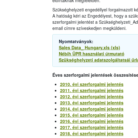
előírtaknak megfelelően.
Szükséghelyzeti engedéllyel forgalmazott 
A hatóság kéri az Engedélyest, hogy a szüks
szerforgalmi jelentést a Szükséghelyzeti_Ada
email címre szíveskedjen megküldeni.
Nyomtatványok:
Sales Data_ Hungary.xls (xls)
Nébih ÜPR használati útmutató
Szükséghelyzeti adatszolgáltatsái űrl
Éves szerforgalmi jelentések összesítése
2010. évi szerforgalmi jelentés
2011. évi szerforgalmi jelentés
2012. évi szerforgalmi jelentés
2013. évi szerforgalmi jelentés
2014. évi szerforgalmi jelentés
2015. évi szerforgalmi jelentés
2016. évi szerforgalmi jelentés
2017. évi szerforgalmi jelentés
2018. évi szerforgalmi jelentés