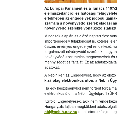
Az Európai Parlament és a Tanács 1107/2
élelmiszerláncról és hatósági felügyeleté
értelmében az engedélyek jogosultjainak
számára a növényvédő szerek eladási m
növényvédő szerekre vonatkozó statiszt
Mindezek alapján az előző naptári évre vo
importengedély tulajdonosát is, köteles jelen
összes érvényes engedéllyel rendelkező, val
forgalmazott növényvédő szerének magyarors
növényvédő szer tételes megnevezését és 
mennyiségét és fajtáját. Ez az adatszolgáltat
adatokat.
A Nébih kéri az Engedélyest, hogy az előző
kizárólag elektronikus úton
, a Nébih Ügy
Ha egy készítményből nem történt forgalmaz
elektronikus úton
, a Nébih Ügyfélprofil (ÜPR
Külföldi Engedélyesek, akik nem rendelkezn
Hungary.xls fájlban megküldeni adatszolgál
nbi@nebih.gov.hu
email címre küldje meg