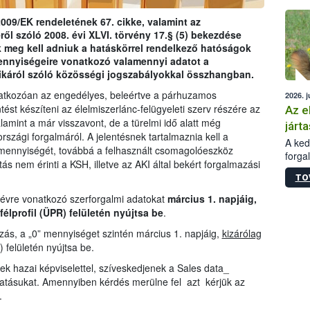
épüle
009/EK rendeletének 67. cikke, valamint az
ről szóló 2008. évi XLVI. törvény 17.§ (5) bekezdése
 meg kell adniuk a hatáskörrel rendelkező hatóságok
ennyiségeire vonatkozó valamennyi adatot a
ikáról szóló közösségi jogszabályokkal összhangban.
natkozóan az engedélyes, beleértve a párhuzamos
2026. j
tést készíteni az élelmiszerlánc-felügyeleti szerv részére az
Az e
amint a már visszavont, de a türelmi idő alatt még
járta
zági forgalmáról. A jelentésnek tartalmaznia kell a
A kedv
mennyiségét, továbbá a felhasznált csomagolóeszköz
forga
ás nem érinti a KSH, illetve az AKI által bekért forgalmazási
Korm.
TO
sérül
felme
 évre vonatkozó szerforgalmi adatokat
március 1. napjáig,
veszé
félprofil (ÜPR) felületén nyújtsa be
.
Ezen 
ás, a „0” mennyiséget szintén március 1. napjáig,
kizárólag
vonni
) felületén nyújtsa be.
jártas
ek hazai képviselettel, szíveskedjenek a Sales data_
tatásukat. Amennyiben kérdés merülne fel azt kérjük az
.