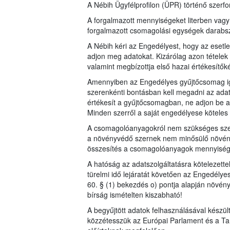
A Nébih Ügyfélprofilon (ÜPR) történő szerfor
A forgalmazott mennyiségeket literben vag
forgalmazott csomagolási egységek dara
A Nébih kéri az Engedélyest, hogy az esetl
adjon meg adatokat. Kizárólag azon tételek 
valamint megbízottja első hazai értékesítők
Amennyiben az Engedélyes gyűjtőcsomag iga
szerenkénti bontásban kell megadni az adat
értékesít a gyűjtőcsomagban, ne adjon be a
Minden szerről a saját engedélyese köteles a
A csomagolóanyagokról nem szükséges szer
a növényvédő szernek nem minősülő növén
összesítés a csomagolóanyagok mennyiségérő
A hatóság az adatszolgáltatásra kötelezett
türelmi idő lejáratát követően az Engedélye
60. § (1) bekezdés o) pontja alapján növén
bírság ismételten kiszabható!
A begyűjtött adatok felhasználásával készü
közzétesszük az Európai Parlament és a Ta