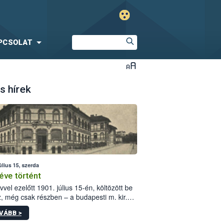
PCSOLAT
s hírek
úlius 15, szerda
éve történt
vvel ezelőtt 1901. július 15-én, költözött be
z, még csak részben – a budapesti m. kir.
i vetőmagvizsgáló állomás a Kis Rókus utca
VÁBB >
ám alatti, Czigler Győző által tervezett új