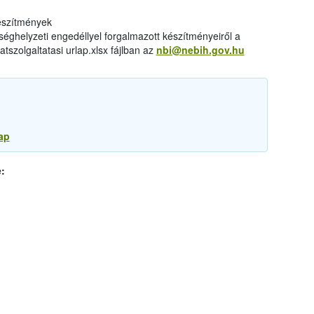
készítmények
éghelyzeti engedéllyel forgalmazott készítményeiről a
tszolgaltatasi urlap.xlsx fájlban az
nbi@nebih.gov.hu
ap
: