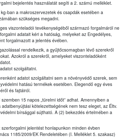
galmi bejelentés használatát segíti a 2. számú melléklet.
y kg-ban a makroszervezetek és csapdák esetében a
bszámában szükséges megadni.
eges viszonteladói tevékenységéből származó forgalmáról ne
forgalmi adatait kéri a hatóság, melyeket az Engedélyes,
ént forgalmazott a jelentés évében.
zolással rendelkezik, a gyűjtőcsomagban lévő szerekről
okat. Azokról a szerekről, amelyeket viszonteladóként
datot.
datot szolgáltatni.
enként adatot szolgáltatni sem a növényvédő szerek, sem
yvédelmi hatású termékek esetében. Elegendő egy éves
l és fajtáiról.
el szemben 15 napos „türelmi időt” adhat. Amennyiben a
s adatbenyújtási kötelezettségének nem tesz eleget, az Éltv.
yvédelmi bírsággal sújtható. A (2) bekezdés értelmében a
lt szerforgalmi jelentést honlapunkon minden évben
nács 1185/2009/EK Rendeletében (I. Melléklet 5. szakasz)