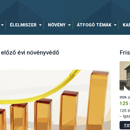
ÉLELMISZER
NÖVÉNY
ÁTFOGÓ TÉMÁK
KA
 előző évi növényvédő
Fris
2026. j
125 
125 é
– iga
állam
TO
15. sz