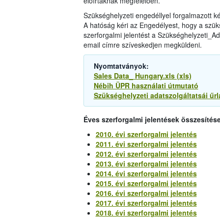
előírtaknak megfelelően.
Szükséghelyzeti engedéllyel forgalmazott 
A hatóság kéri az Engedélyest, hogy a szüks
szerforgalmi jelentést a Szükséghelyzeti_Ada
email címre szíveskedjen megküldeni.
Nyomtatványok:
Sales Data_ Hungary.xls (xls)
Nébih ÜPR használati útmutató
Szükséghelyzeti adatszolgáltatsái űrl
Éves szerforgalmi jelentések összesítése
2010. évi szerforgalmi jelentés
2011. évi szerforgalmi jelentés
2012. évi szerforgalmi jelentés
2013. évi szerforgalmi jelentés
2014. évi szerforgalmi jelentés
2015. évi szerforgalmi jelentés
2016. évi szerforgalmi jelentés
2017. évi szerforgalmi jelentés
2018. évi szerforgalmi jelentés