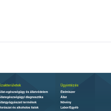
Szakterületek
Ügyintézés
Állat-egészségügy és állatvédelem
Élelmiszer
Állategészségügyi diagnosztika
Állat
Állatgyógyászati termékek
Növény
Borászat és alkoholos italok
Labor/Egyéb