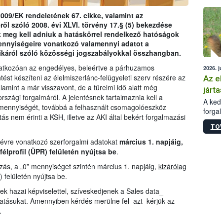
épüle
009/EK rendeletének 67. cikke, valamint az
ről szóló 2008. évi XLVI. törvény 17.§ (5) bekezdése
 meg kell adniuk a hatáskörrel rendelkező hatóságok
ennyiségeire vonatkozó valamennyi adatot a
ikáról szóló közösségi jogszabályokkal összhangban.
natkozóan az engedélyes, beleértve a párhuzamos
2026. j
tést készíteni az élelmiszerlánc-felügyeleti szerv részére az
Az e
amint a már visszavont, de a türelmi idő alatt még
járta
zági forgalmáról. A jelentésnek tartalmaznia kell a
A kedv
mennyiségét, továbbá a felhasznált csomagolóeszköz
forga
ás nem érinti a KSH, illetve az AKI által bekért forgalmazási
Korm.
TO
sérül
felme
 évre vonatkozó szerforgalmi adatokat
március 1. napjáig,
veszé
félprofil (ÜPR) felületén nyújtsa be
.
Ezen 
ás, a „0” mennyiséget szintén március 1. napjáig,
kizárólag
vonni
) felületén nyújtsa be.
jártas
ek hazai képviselettel, szíveskedjenek a Sales data_
tatásukat. Amennyiben kérdés merülne fel azt kérjük az
.