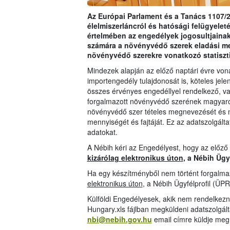
Az Európai Parlament és a Tanács 1107/2
élelmiszerláncról és hatósági felügyeleté
értelmében az engedélyek jogosultjainak
számára a növényvédő szerek eladási m
növényvédő szerekre vonatkozó statiszt
Mindezek alapján az előző naptári évre vo
importengedély tulajdonosát is, köteles jelen
összes érvényes engedéllyel rendelkező, val
forgalmazott növényvédő szerének magyarors
növényvédő szer tételes megnevezését és 
mennyiségét és fajtáját. Ez az adatszolgáltat
adatokat.
A Nébih kéri az Engedélyest, hogy az előző
kizárólag elektronikus úton
, a Nébih Ügy
Ha egy készítményből nem történt forgalmaz
elektronikus úton
, a Nébih Ügyfélprofil (ÜPR
Külföldi Engedélyesek, akik nem rendelkezn
Hungary.xls fájlban megküldeni adatszolgál
nbi@nebih.gov.hu
email címre küldje meg