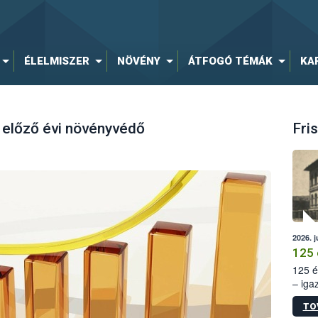
ÉLELMISZER
NÖVÉNY
ÁTFOGÓ TÉMÁK
KA
 előző évi növényvédő
Fris
2026. j
125 
125 é
– iga
állam
TO
15. sz