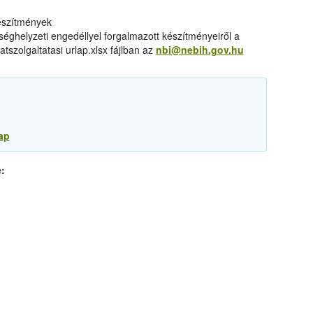
készítmények
éghelyzeti engedéllyel forgalmazott készítményeiről a
tszolgaltatasi urlap.xlsx fájlban az
nbi@nebih.gov.hu
ap
: