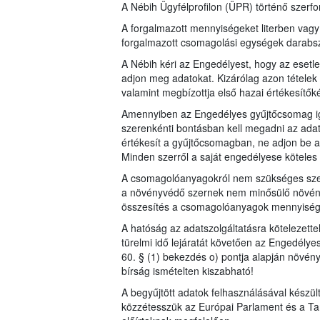
A Nébih Ügyfélprofilon (ÜPR) történő szerfor
A forgalmazott mennyiségeket literben vag
forgalmazott csomagolási egységek dara
A Nébih kéri az Engedélyest, hogy az esetl
adjon meg adatokat. Kizárólag azon tételek 
valamint megbízottja első hazai értékesítők
Amennyiben az Engedélyes gyűjtőcsomag iga
szerenkénti bontásban kell megadni az adat
értékesít a gyűjtőcsomagban, ne adjon be a
Minden szerről a saját engedélyese köteles a
A csomagolóanyagokról nem szükséges szer
a növényvédő szernek nem minősülő növén
összesítés a csomagolóanyagok mennyiségérő
A hatóság az adatszolgáltatásra kötelezett
türelmi idő lejáratát követően az Engedélye
60. § (1) bekezdés o) pontja alapján növén
bírság ismételten kiszabható!
A begyűjtött adatok felhasználásával készü
közzétesszük az Európai Parlament és a Ta