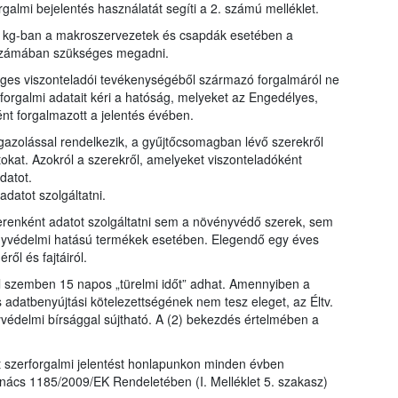
galmi bejelentés használatát segíti a 2. számú melléklet.
y kg-ban a makroszervezetek és csapdák esetében a
bszámában szükséges megadni.
eges viszonteladói tevékenységéből származó forgalmáról ne
forgalmi adatait kéri a hatóság, melyeket az Engedélyes,
ént forgalmazott a jelentés évében.
zolással rendelkezik, a gyűjtőcsomagban lévő szerekről
okat. Azokról a szerekről, amelyeket viszonteladóként
datot.
datot szolgáltatni.
enként adatot szolgáltatni sem a növényvédő szerek, sem
yvédelmi hatású termékek esetében. Elegendő egy éves
l és fajtáiról.
el szemben 15 napos „türelmi időt” adhat. Amennyiben a
s adatbenyújtási kötelezettségének nem tesz eleget, az Éltv.
yvédelmi bírsággal sújtható. A (2) bekezdés értelmében a
lt szerforgalmi jelentést honlapunkon minden évben
nács 1185/2009/EK Rendeletében (I. Melléklet 5. szakasz)