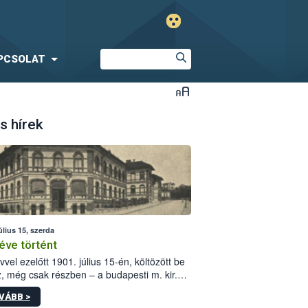
PCSOLAT
s hírek
úlius 15, szerda
éve történt
vvel ezelőtt 1901. július 15-én, költözött be
z, még csak részben – a budapesti m. kir.
i vetőmagvizsgáló állomás a Kis Rókus utca
VÁBB >
ám alatti, Czigler Győző által tervezett új