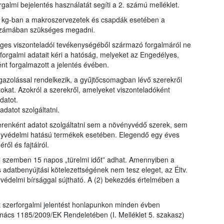
galmi bejelentés használatát segíti a 2. számú melléklet.
y kg-ban a makroszervezetek és csapdák esetében a
bszámában szükséges megadni.
eges viszonteladói tevékenységéből származó forgalmáról ne
forgalmi adatait kéri a hatóság, melyeket az Engedélyes,
ént forgalmazott a jelentés évében.
zolással rendelkezik, a gyűjtőcsomagban lévő szerekről
okat. Azokról a szerekről, amelyeket viszonteladóként
datot.
datot szolgáltatni.
enként adatot szolgáltatni sem a növényvédő szerek, sem
yvédelmi hatású termékek esetében. Elegendő egy éves
l és fajtáiról.
el szemben 15 napos „türelmi időt” adhat. Amennyiben a
s adatbenyújtási kötelezettségének nem tesz eleget, az Éltv.
yvédelmi bírsággal sújtható. A (2) bekezdés értelmében a
lt szerforgalmi jelentést honlapunkon minden évben
nács 1185/2009/EK Rendeletében (I. Melléklet 5. szakasz)