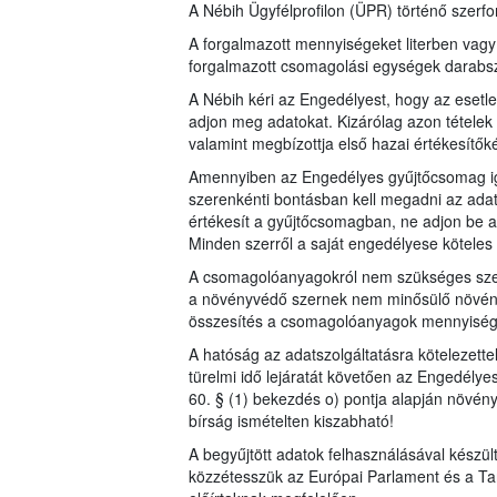
A Nébih Ügyfélprofilon (ÜPR) történő szerfor
A forgalmazott mennyiségeket literben vag
forgalmazott csomagolási egységek dara
A Nébih kéri az Engedélyest, hogy az esetl
adjon meg adatokat. Kizárólag azon tételek 
valamint megbízottja első hazai értékesítők
Amennyiben az Engedélyes gyűjtőcsomag iga
szerenkénti bontásban kell megadni az adat
értékesít a gyűjtőcsomagban, ne adjon be a
Minden szerről a saját engedélyese köteles a
A csomagolóanyagokról nem szükséges szer
a növényvédő szernek nem minősülő növén
összesítés a csomagolóanyagok mennyiségérő
A hatóság az adatszolgáltatásra kötelezett
türelmi idő lejáratát követően az Engedélye
60. § (1) bekezdés o) pontja alapján növén
bírság ismételten kiszabható!
A begyűjtött adatok felhasználásával készü
közzétesszük az Európai Parlament és a Ta