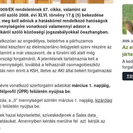
épüle
009/EK rendeletének 67. cikke, valamint az
ről szóló 2008. évi XLVI. törvény 17.§ (5) bekezdése
 meg kell adniuk a hatáskörrel rendelkező hatóságok
ennyiségeire vonatkozó valamennyi adatot a
ikáról szóló közösségi jogszabályokkal összhangban.
natkozóan az engedélyes, beleértve a párhuzamos
2026. j
tést készíteni az élelmiszerlánc-felügyeleti szerv részére az
Az e
amint a már visszavont, de a türelmi idő alatt még
járta
zági forgalmáról. A jelentésnek tartalmaznia kell a
A kedv
mennyiségét, továbbá a felhasznált csomagolóeszköz
forga
ás nem érinti a KSH, illetve az AKI által bekért forgalmazási
Korm.
TO
sérül
felme
 évre vonatkozó szerforgalmi adatokat
március 1. napjáig,
veszé
félprofil (ÜPR) felületén nyújtsa be
.
Ezen 
ás, a „0” mennyiséget szintén március 1. napjáig,
kizárólag
vonni
) felületén nyújtsa be.
jártas
ek hazai képviselettel, szíveskedjenek a Sales data_
tatásukat. Amennyiben kérdés merülne fel azt kérjük az
.