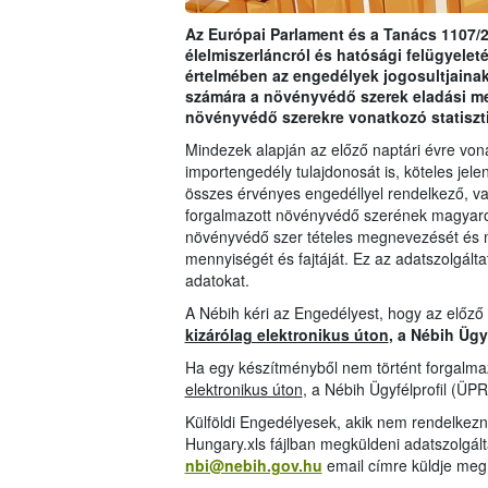
Az Európai Parlament és a Tanács 1107/2
élelmiszerláncról és hatósági felügyeleté
értelmében az engedélyek jogosultjainak
számára a növényvédő szerek eladási m
növényvédő szerekre vonatkozó statiszt
Mindezek alapján az előző naptári évre vo
importengedély tulajdonosát is, köteles jelen
összes érvényes engedéllyel rendelkező, val
forgalmazott növényvédő szerének magyarors
növényvédő szer tételes megnevezését és 
mennyiségét és fajtáját. Ez az adatszolgáltat
adatokat.
A Nébih kéri az Engedélyest, hogy az előző
kizárólag elektronikus úton
, a Nébih Ügy
Ha egy készítményből nem történt forgalmaz
elektronikus úton
, a Nébih Ügyfélprofil (ÜPR
Külföldi Engedélyesek, akik nem rendelkezn
Hungary.xls fájlban megküldeni adatszolgál
nbi@nebih.gov.hu
email címre küldje meg