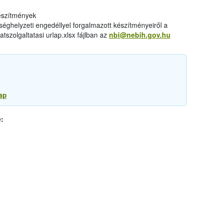
készítmények
éghelyzeti engedéllyel forgalmazott készítményeiről a
tszolgaltatasi urlap.xlsx fájlban az
nbi@nebih.gov.hu
ap
: