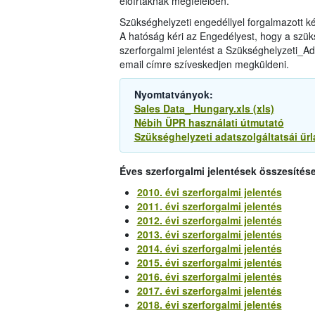
előírtaknak megfelelően.
Szükséghelyzeti engedéllyel forgalmazott 
A hatóság kéri az Engedélyest, hogy a szüks
szerforgalmi jelentést a Szükséghelyzeti_Ada
email címre szíveskedjen megküldeni.
Nyomtatványok:
Sales Data_ Hungary.xls (xls)
Nébih ÜPR használati útmutató
Szükséghelyzeti adatszolgáltatsái űrl
Éves szerforgalmi jelentések összesítése
2010. évi szerforgalmi jelentés
2011. évi szerforgalmi jelentés
2012. évi szerforgalmi jelentés
2013. évi szerforgalmi jelentés
2014. évi szerforgalmi jelentés
2015. évi szerforgalmi jelentés
2016. évi szerforgalmi jelentés
2017. évi szerforgalmi jelentés
2018. évi szerforgalmi jelentés