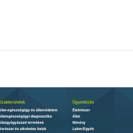
Szakterületek
Ügyintézés
Állat-egészségügy és állatvédelem
Élelmiszer
Állategészségügyi diagnosztika
Állat
Állatgyógyászati termékek
Növény
Borászat és alkoholos italok
Labor/Egyéb