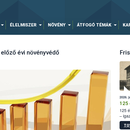
ÉLELMISZER
NÖVÉNY
ÁTFOGÓ TÉMÁK
KA
 előző évi növényvédő
Fris
2026. j
125 
125 é
– iga
állam
TO
15. sz