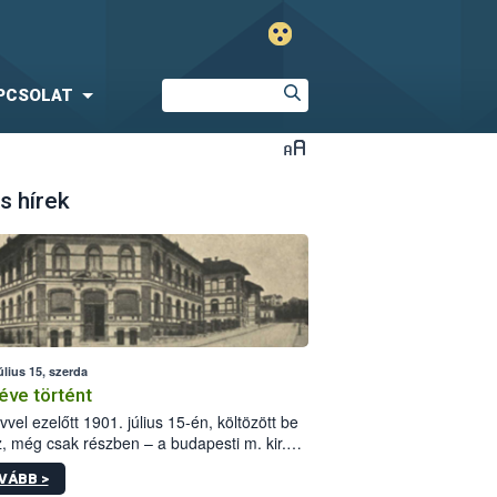
PCSOLAT
s hírek
úlius 15, szerda
éve történt
vvel ezelőtt 1901. július 15-én, költözött be
z, még csak részben – a budapesti m. kir.
i vetőmagvizsgáló állomás a Kis Rókus utca
VÁBB >
ám alatti, Czigler Győző által tervezett új