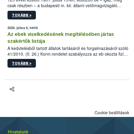
csak részben – a budapesti m. kir. állami vetőmagvizsgáló
állomás a Kis Rókus utca 15. szám alatti, Czigler Győző által
TOVÁBB >
tervezett új épületébe.
2026. július 6, hétfő
Az ebek viselkedésének megítélésében jártas
szakértők listája
A kedvtelésből tartott állatok tartásáról és forgalmazásáról szóló
41/2010. (II. 26.) Korm.rendelet szabályozza az eb okozta fizikai
sérülés, illetve ennek veszélye keletkezésekor felmerülő
TOVÁBB >
hatósági feladatokat, valamint a veszélyes eb tartását és annak
engedélyezését. Ezen eljárások során szükség esetén be kell
vonni az ebek viselkedésének megítélésében jártas szakértőt.
Cookie beállítások
Hivatalunk