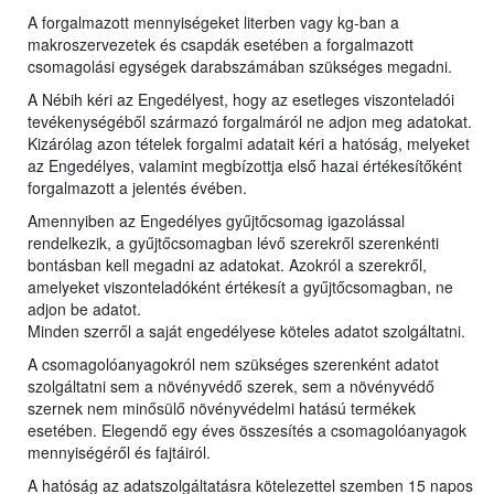
A forgalmazott mennyiségeket literben vagy kg-ban a
makroszervezetek és csapdák esetében a forgalmazott
csomagolási egységek darabszámában szükséges megadni.
A Nébih kéri az Engedélyest, hogy az esetleges viszonteladói
tevékenységéből származó forgalmáról ne adjon meg adatokat.
Kizárólag azon tételek forgalmi adatait kéri a hatóság, melyeket
az Engedélyes, valamint megbízottja első hazai értékesítőként
forgalmazott a jelentés évében.
Amennyiben az Engedélyes gyűjtőcsomag igazolással
rendelkezik, a gyűjtőcsomagban lévő szerekről szerenkénti
bontásban kell megadni az adatokat. Azokról a szerekről,
amelyeket viszonteladóként értékesít a gyűjtőcsomagban, ne
adjon be adatot.
Minden szerről a saját engedélyese köteles adatot szolgáltatni.
A csomagolóanyagokról nem szükséges szerenként adatot
szolgáltatni sem a növényvédő szerek, sem a növényvédő
szernek nem minősülő növényvédelmi hatású termékek
esetében. Elegendő egy éves összesítés a csomagolóanyagok
mennyiségéről és fajtáiról.
A hatóság az adatszolgáltatásra kötelezettel szemben 15 napos