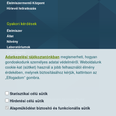
Élelmiszermentő Központ
Hírlevél feliratkozás
Gyakori kérdések
Élelmiszer
Állat
Növény
Laboratóriumok
Labor/Egyéb
Adatkezelési tájékoztatónkban
megismerheti, hogyan
gondoskodunk személyes adatai védelméről. Weboldalunk
cookie-kat (sütiket) használ a jobb felhasználói élmény
érdekében, melynek biztosításához kérjük, kattintson az
„Elfogadom” gombra.
Statisztikai célú sütik
Nemzeti Élelmiszerlánc-biztonsági Hivatal
Hirdetési célú sütik
Cím: 1024 Budapest, Keleti Károly utca. 24.
Alapműködést biztosító és funkcionális sütik
Levelezési cím: 1525 Budapest. Pf. 30.