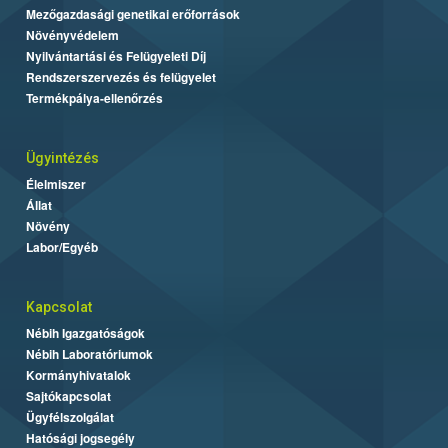
Mezőgazdasági genetikai erőforrások
Növényvédelem
Nyilvántartási és Felügyeleti Díj
Rendszerszervezés és felügyelet
Termékpálya-ellenőrzés
Ügyintézés
Élelmiszer
Állat
Növény
Labor/Egyéb
Kapcsolat
Nébih Igazgatóságok
Nébih Laboratóriumok
Kormányhivatalok
Sajtókapcsolat
Ügyfélszolgálat
Hatósági jogsegély