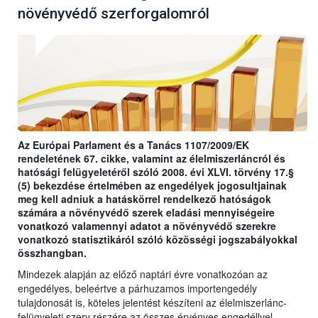
növényvédő szerforgalomról
Az Európai Parlament és a Tanács 1107/2009/EK
rendeletének 67. cikke, valamint az élelmiszerláncról és
hatósági felügyeletéről szóló 2008. évi XLVI. törvény 17.§
(5) bekezdése értelmében az engedélyek jogosultjainak
meg kell adniuk a hatáskörrel rendelkező hatóságok
számára a növényvédő szerek eladási mennyiségeire
vonatkozó valamennyi adatot a növényvédő szerekre
vonatkozó statisztikáról szóló közösségi jogszabályokkal
összhangban.
Mindezek alapján az előző naptári évre vonatkozóan az
engedélyes, beleértve a párhuzamos importengedély
tulajdonosát is, köteles jelentést készíteni az élelmiszerlánc-
felügyeleti szerv részére az összes érvényes engedéllyel