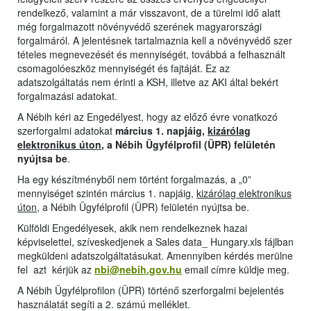
rendelkező, valamint a már visszavont, de a türelmi idő alatt
még forgalmazott növényvédő szerének magyarországi
forgalmáról. A jelentésnek tartalmaznia kell a növényvédő szer
tételes megnevezését és mennyiségét, továbbá a felhasznált
csomagolóeszköz mennyiségét és fajtáját. Ez az
adatszolgáltatás nem érinti a KSH, illetve az AKI által bekért
forgalmazási adatokat.
A Nébih kéri az Engedélyest, hogy az előző évre vonatkozó
szerforgalmi adatokat
március 1. napjáig,
kizárólag
elektronikus úton
, a Nébih Ügyfélprofil (ÜPR) felületén
nyújtsa be
.
Ha egy készítményből nem történt forgalmazás, a „0”
mennyiséget szintén március 1. napjáig,
kizárólag elektronikus
úton
, a Nébih Ügyfélprofil (ÜPR) felületén nyújtsa be.
Külföldi Engedélyesek, akik nem rendelkeznek hazai
képviselettel, szíveskedjenek a Sales data_ Hungary.xls fájlban
megküldeni adatszolgáltatásukat. Amennyiben kérdés merülne
fel azt kérjük az
nbi@nebih.gov.hu
email címre küldje meg.
A Nébih Ügyfélprofilon (ÜPR) történő szerforgalmi bejelentés
használatát segíti a 2. számú melléklet.