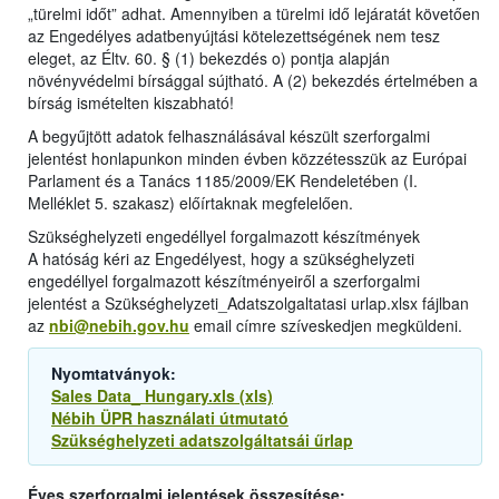
„türelmi időt” adhat. Amennyiben a türelmi idő lejáratát követően
az Engedélyes adatbenyújtási kötelezettségének nem tesz
eleget, az Éltv. 60. § (1) bekezdés o) pontja alapján
növényvédelmi bírsággal sújtható. A (2) bekezdés értelmében a
bírság ismételten kiszabható!
A begyűjtött adatok felhasználásával készült szerforgalmi
jelentést honlapunkon minden évben közzétesszük az Európai
Parlament és a Tanács 1185/2009/EK Rendeletében (I.
Melléklet 5. szakasz) előírtaknak megfelelően.
Szükséghelyzeti engedéllyel forgalmazott készítmények
A hatóság kéri az Engedélyest, hogy a szükséghelyzeti
engedéllyel forgalmazott készítményeiről a szerforgalmi
jelentést a Szükséghelyzeti_Adatszolgaltatasi urlap.xlsx fájlban
az
nbi@nebih.gov.hu
email címre szíveskedjen megküldeni.
Nyomtatványok:
Sales Data_ Hungary.xls (xls)
Nébih ÜPR használati útmutató
Szükséghelyzeti adatszolgáltatsái űrlap
Éves szerforgalmi jelentések összesítése: