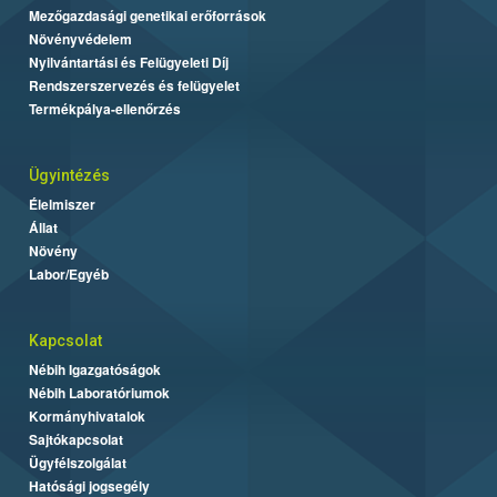
Mezőgazdasági genetikai erőforrások
Növényvédelem
Nyilvántartási és Felügyeleti Díj
Rendszerszervezés és felügyelet
Termékpálya-ellenőrzés
Ügyintézés
Élelmiszer
Állat
Növény
Labor/Egyéb
Kapcsolat
Nébih Igazgatóságok
Nébih Laboratóriumok
Kormányhivatalok
Sajtókapcsolat
Ügyfélszolgálat
Hatósági jogsegély