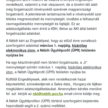
rendelkező, valamint a már visszavont, de a türelmi idő alatt
még forgalmazott növényvédő szerének magyarországi
forgalmáról. A jelentésnek tartalmaznia kell a növényvédő szer
tételes megnevezését és mennyiségét, továbbá a felhasznált
csomagolóeszköz mennyiségét és fajtáját. Ez az
adatszolgáltatás nem érinti a KSH, illetve az AKI által bekért
forgalmazási adatokat.
A Nébih kéri az Engedélyest, hogy az előző évre vonatkozó
szerforgalmi adatokat
március 1. napjáig,
kizárólag
elektronikus úton
, a Nébih Ügyfélprofil (ÜPR) felületén
nyújtsa be
.
Ha egy készítményből nem történt forgalmazás, a „0”
mennyiséget szintén március 1. napjáig,
kizárólag elektronikus
úton
, a Nébih Ügyfélprofil (ÜPR) felületén nyújtsa be.
Külföldi Engedélyesek, akik nem rendelkeznek hazai
képviselettel, szíveskedjenek a Sales data_ Hungary.xls fájlban
megküldeni adatszolgáltatásukat. Amennyiben kérdés merülne
fel azt kérjük az
nbi@nebih.gov.hu
email címre küldje meg.
A Nébih Ügyfélprofilon (ÜPR) történő szerforgalmi bejelentés
használatát segíti a 2. számú melléklet.