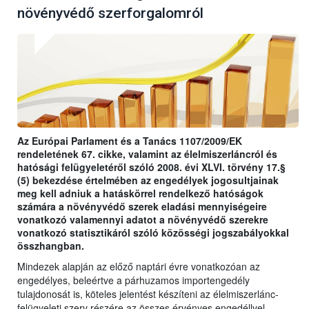
növényvédő szerforgalomról
Az Európai Parlament és a Tanács 1107/2009/EK
rendeletének 67. cikke, valamint az élelmiszerláncról és
hatósági felügyeletéről szóló 2008. évi XLVI. törvény 17.§
(5) bekezdése értelmében az engedélyek jogosultjainak
meg kell adniuk a hatáskörrel rendelkező hatóságok
számára a növényvédő szerek eladási mennyiségeire
vonatkozó valamennyi adatot a növényvédő szerekre
vonatkozó statisztikáról szóló közösségi jogszabályokkal
összhangban.
Mindezek alapján az előző naptári évre vonatkozóan az
engedélyes, beleértve a párhuzamos importengedély
tulajdonosát is, köteles jelentést készíteni az élelmiszerlánc-
felügyeleti szerv részére az összes érvényes engedéllyel