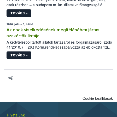
csak részben – a budapesti m. kir. állami vetőmagvizsgáló
állomás a Kis Rókus utca 15. szám alatti, Czigler Győző által
TOVÁBB >
tervezett új épületébe.
2026. július 6, hétfő
Az ebek viselkedésének megítélésében jártas
szakértők listája
A kedvtelésből tartott állatok tartásáról és forgalmazásáról szóló
41/2010. (II. 26.) Korm.rendelet szabályozza az eb okozta fizikai
sérülés, illetve ennek veszélye keletkezésekor felmerülő
TOVÁBB >
hatósági feladatokat, valamint a veszélyes eb tartását és annak
engedélyezését. Ezen eljárások során szükség esetén be kell
vonni az ebek viselkedésének megítélésében jártas szakértőt.
Cookie beállítások
Hivatalunk