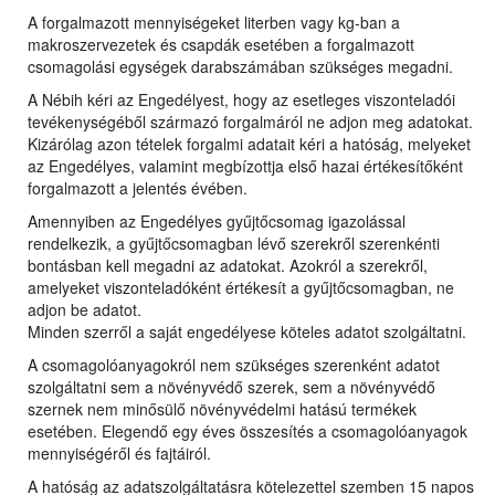
A forgalmazott mennyiségeket literben vagy kg-ban a
makroszervezetek és csapdák esetében a forgalmazott
csomagolási egységek darabszámában szükséges megadni.
A Nébih kéri az Engedélyest, hogy az esetleges viszonteladói
tevékenységéből származó forgalmáról ne adjon meg adatokat.
Kizárólag azon tételek forgalmi adatait kéri a hatóság, melyeket
az Engedélyes, valamint megbízottja első hazai értékesítőként
forgalmazott a jelentés évében.
Amennyiben az Engedélyes gyűjtőcsomag igazolással
rendelkezik, a gyűjtőcsomagban lévő szerekről szerenkénti
bontásban kell megadni az adatokat. Azokról a szerekről,
amelyeket viszonteladóként értékesít a gyűjtőcsomagban, ne
adjon be adatot.
Minden szerről a saját engedélyese köteles adatot szolgáltatni.
A csomagolóanyagokról nem szükséges szerenként adatot
szolgáltatni sem a növényvédő szerek, sem a növényvédő
szernek nem minősülő növényvédelmi hatású termékek
esetében. Elegendő egy éves összesítés a csomagolóanyagok
mennyiségéről és fajtáiról.
A hatóság az adatszolgáltatásra kötelezettel szemben 15 napos