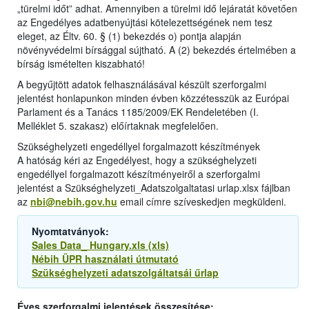
„türelmi időt” adhat. Amennyiben a türelmi idő lejáratát követően
az Engedélyes adatbenyújtási kötelezettségének nem tesz
eleget, az Éltv. 60. § (1) bekezdés o) pontja alapján
növényvédelmi bírsággal sújtható. A (2) bekezdés értelmében a
bírság ismételten kiszabható!
A begyűjtött adatok felhasználásával készült szerforgalmi
jelentést honlapunkon minden évben közzétesszük az Európai
Parlament és a Tanács 1185/2009/EK Rendeletében (I.
Melléklet 5. szakasz) előírtaknak megfelelően.
Szükséghelyzeti engedéllyel forgalmazott készítmények
A hatóság kéri az Engedélyest, hogy a szükséghelyzeti
engedéllyel forgalmazott készítményeiről a szerforgalmi
jelentést a Szükséghelyzeti_Adatszolgaltatasi urlap.xlsx fájlban
az
nbi@nebih.gov.hu
email címre szíveskedjen megküldeni.
Nyomtatványok:
Sales Data_ Hungary.xls (xls)
Nébih ÜPR használati útmutató
Szükséghelyzeti adatszolgáltatsái űrlap
Éves szerforgalmi jelentések összesítése: