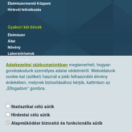
Élelmiszermentő Központ
Hírlevél feliratkozás
Gyakori kérdések
Élelmiszer
Állat
Növény
Laboratóriumok
Labor/Egyéb
Adatkezelési tájékoztatónkban
megismerheti, hogyan
gondoskodunk személyes adatai védelméről. Weboldalunk
cookie-kat (sütiket) használ a jobb felhasználói élmény
érdekében, melynek biztosításához kérjük, kattintson az
„Elfogadom” gombra.
Statisztikai célú sütik
Nemzeti Élelmiszerlánc-biztonsági Hivatal
Hirdetési célú sütik
Cím: 1024 Budapest, Keleti Károly utca. 24.
Alapműködést biztosító és funkcionális sütik
Levelezési cím: 1525 Budapest. Pf. 30.