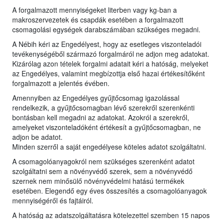
A forgalmazott mennyiségeket literben vagy kg-ban a
makroszervezetek és csapdák esetében a forgalmazott
csomagolási egységek darabszámában szükséges megadni.
A Nébih kéri az Engedélyest, hogy az esetleges viszonteladói
tevékenységéből származó forgalmáról ne adjon meg adatokat.
Kizárólag azon tételek forgalmi adatait kéri a hatóság, melyeket
az Engedélyes, valamint megbízottja első hazai értékesítőként
forgalmazott a jelentés évében.
Amennyiben az Engedélyes gyűjtőcsomag igazolással
rendelkezik, a gyűjtőcsomagban lévő szerekről szerenkénti
bontásban kell megadni az adatokat. Azokról a szerekről,
amelyeket viszonteladóként értékesít a gyűjtőcsomagban, ne
adjon be adatot.
Minden szerről a saját engedélyese köteles adatot szolgáltatni.
A csomagolóanyagokról nem szükséges szerenként adatot
szolgáltatni sem a növényvédő szerek, sem a növényvédő
szernek nem minősülő növényvédelmi hatású termékek
esetében. Elegendő egy éves összesítés a csomagolóanyagok
mennyiségéről és fajtáiról.
A hatóság az adatszolgáltatásra kötelezettel szemben 15 napos