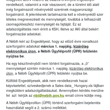
rendelkező, valamint a már visszavont, de a türelmi idő alatt
még forgalmazott növényvédő szerének magyarországi
forgalmáról. A jelentésnek tartalmaznia kell a növényvédő szer
tételes megnevezését és mennyiségét, továbbá a felhasznált
csomagolóeszköz mennyiségét és fajtáját. Ez az
adatszolgáltatás nem érinti a KSH, illetve az AKI által bekért
forgalmazási adatokat.
A Nébih kéri az Engedélyest, hogy az előző évre vonatkozó
szerforgalmi adatokat
március 1. napjáig,
kizárólag
elektronikus úton
, a Nébih Ügyfélprofil (ÜPR) felületén
nyújtsa be
.
Ha egy készítményből nem történt forgalmazás, a „0”
mennyiséget szintén március 1. napjáig,
kizárólag elektronikus
úton
, a Nébih Ügyfélprofil (ÜPR) felületén nyújtsa be.
Külföldi Engedélyesek, akik nem rendelkeznek hazai
képviselettel, szíveskedjenek a Sales data_ Hungary.xls fájlban
megküldeni adatszolgáltatásukat. Amennyiben kérdés merülne
fel azt kérjük az
nbi@nebih.gov.hu
email címre küldje meg.
A Nébih Ügyfélprofilon (ÜPR) történő szerforgalmi bejelentés
használatát segíti a 2. számú melléklet.