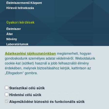
Élelmiszermentő Központ
Hírlevél feliratkozás
Gyakori kérdések
Élelmiszer
Állat
Növény
Laboratóriumok
Labor/Egyéb
Adatkezelési tájékoztatónkban
megismerheti, hogyan
gondoskodunk személyes adatai védelméről. Weboldalunk
cookie-kat (sütiket) használ a jobb felhasználói élmény
érdekében, melynek biztosításához kérjük, kattintson az
„Elfogadom” gombra.
Statisztikai célú sütik
Nemzeti Élelmiszerlánc-biztonsági Hivatal
Hirdetési célú sütik
Cím: 1024 Budapest, Keleti Károly utca. 24.
Alapműködést biztosító és funkcionális sütik
Levelezési cím: 1525 Budapest. Pf. 30.