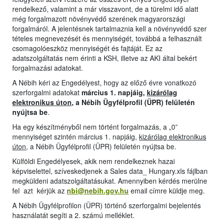
rendelkező, valamint a már visszavont, de a türelmi idő alatt
még forgalmazott növényvédő szerének magyarországi
forgalmáról. A jelentésnek tartalmaznia kell a növényvédő szer
tételes megnevezését és mennyiségét, továbbá a felhasznált
csomagolóeszköz mennyiségét és fajtáját. Ez az
adatszolgáltatás nem érinti a KSH, illetve az AKI által bekért
forgalmazási adatokat.
A Nébih kéri az Engedélyest, hogy az előző évre vonatkozó
szerforgalmi adatokat
március 1. napjáig,
kizárólag
elektronikus úton
, a Nébih Ügyfélprofil (ÜPR) felületén
nyújtsa be
.
Ha egy készítményből nem történt forgalmazás, a „0”
mennyiséget szintén március 1. napjáig,
kizárólag elektronikus
úton
, a Nébih Ügyfélprofil (ÜPR) felületén nyújtsa be.
Külföldi Engedélyesek, akik nem rendelkeznek hazai
képviselettel, szíveskedjenek a Sales data_ Hungary.xls fájlban
megküldeni adatszolgáltatásukat. Amennyiben kérdés merülne
fel azt kérjük az
nbi@nebih.gov.hu
email címre küldje meg.
A Nébih Ügyfélprofilon (ÜPR) történő szerforgalmi bejelentés
használatát segíti a 2. számú melléklet.