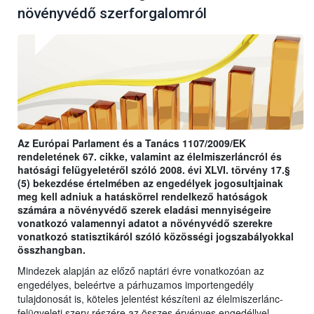
növényvédő szerforgalomról
Az Európai Parlament és a Tanács 1107/2009/EK
rendeletének 67. cikke, valamint az élelmiszerláncról és
hatósági felügyeletéről szóló 2008. évi XLVI. törvény 17.§
(5) bekezdése értelmében az engedélyek jogosultjainak
meg kell adniuk a hatáskörrel rendelkező hatóságok
számára a növényvédő szerek eladási mennyiségeire
vonatkozó valamennyi adatot a növényvédő szerekre
vonatkozó statisztikáról szóló közösségi jogszabályokkal
összhangban.
Mindezek alapján az előző naptári évre vonatkozóan az
engedélyes, beleértve a párhuzamos importengedély
tulajdonosát is, köteles jelentést készíteni az élelmiszerlánc-
felügyeleti szerv részére az összes érvényes engedéllyel