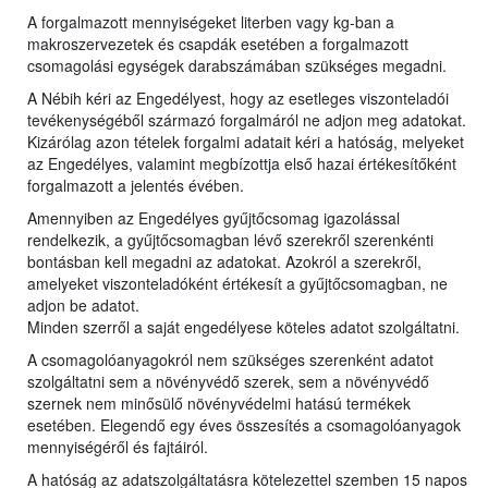
A forgalmazott mennyiségeket literben vagy kg-ban a
makroszervezetek és csapdák esetében a forgalmazott
csomagolási egységek darabszámában szükséges megadni.
A Nébih kéri az Engedélyest, hogy az esetleges viszonteladói
tevékenységéből származó forgalmáról ne adjon meg adatokat.
Kizárólag azon tételek forgalmi adatait kéri a hatóság, melyeket
az Engedélyes, valamint megbízottja első hazai értékesítőként
forgalmazott a jelentés évében.
Amennyiben az Engedélyes gyűjtőcsomag igazolással
rendelkezik, a gyűjtőcsomagban lévő szerekről szerenkénti
bontásban kell megadni az adatokat. Azokról a szerekről,
amelyeket viszonteladóként értékesít a gyűjtőcsomagban, ne
adjon be adatot.
Minden szerről a saját engedélyese köteles adatot szolgáltatni.
A csomagolóanyagokról nem szükséges szerenként adatot
szolgáltatni sem a növényvédő szerek, sem a növényvédő
szernek nem minősülő növényvédelmi hatású termékek
esetében. Elegendő egy éves összesítés a csomagolóanyagok
mennyiségéről és fajtáiról.
A hatóság az adatszolgáltatásra kötelezettel szemben 15 napos