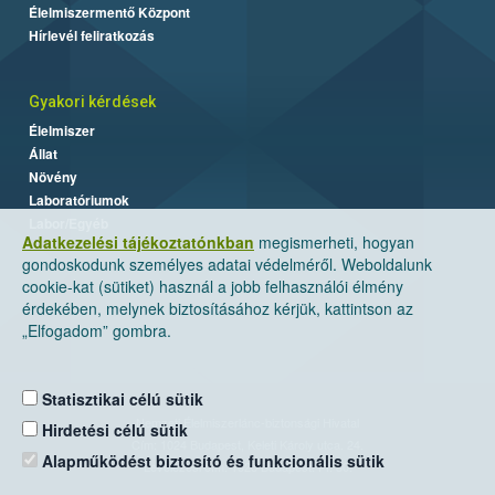
Élelmiszermentő Központ
Hírlevél feliratkozás
Gyakori kérdések
Élelmiszer
Állat
Növény
Laboratóriumok
Labor/Egyéb
Adatkezelési tájékoztatónkban
megismerheti, hogyan
gondoskodunk személyes adatai védelméről. Weboldalunk
cookie-kat (sütiket) használ a jobb felhasználói élmény
érdekében, melynek biztosításához kérjük, kattintson az
„Elfogadom” gombra.
Statisztikai célú sütik
Nemzeti Élelmiszerlánc-biztonsági Hivatal
Hirdetési célú sütik
Cím: 1024 Budapest, Keleti Károly utca. 24.
Alapműködést biztosító és funkcionális sütik
Levelezési cím: 1525 Budapest. Pf. 30.