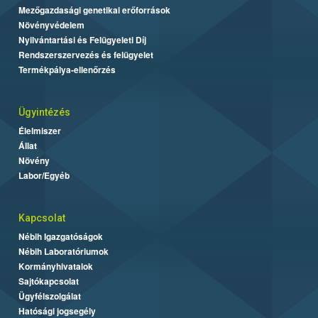
Mezőgazdasági genetikai erőforrások
Növényvédelem
Nyilvántartási és Felügyeleti Díj
Rendszerszervezés és felügyelet
Termékpálya-ellenőrzés
Ügyintézés
Élelmiszer
Állat
Növény
Labor/Egyéb
Kapcsolat
Nébih Igazgatóságok
Nébih Laboratóriumok
Kormányhivatalok
Sajtókapcsolat
Ügyfélszolgálat
Hatósági jogsegély