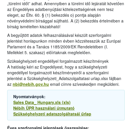
„türelmi időt” adhat. Amennyiben a türelmi idő lejáratát követően
az Engedélyes adatbenyújtási kötelezettségének nem tesz
eleget, az Éltv. 60. § (1) bekezdés o) pontja alapján
növényvédelmi bírsággal sújtható. A (2) bekezdés értelmében a
bírság ismételten kiszabható!
A begyűjtött adatok felhasználásával készült szerforgalmi
jelentést honlapunkon minden évben közzétesszük az Európai
Parlament és a Tanács 1185/2009/EK Rendeletében (I.
Melléklet 5. szakasz) előírtaknak megfelelően.
Szükséghelyzeti engedéllyel forgalmazott készítmények
A hatóság kéri az Engedélyest, hogy a szükséghelyzeti
engedéllyel forgalmazott készítményeiről a szerforgalmi
jelentést a Szükséghelyzeti_Adatszolgaltatasi urlap.xlsx fájlban
az
nbi@nebih.gov.hu
email címre szíveskedjen megküldeni.
Nyomtatványok:
Sales Data_ Hungary.xls (xls)
Nébih ÜPR használati útmutató
Szükséghelyzeti adatszolgáltatsái űrlap
Éves szerforgalmi jelentések összesítése: