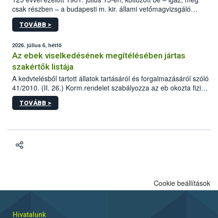
csak részben – a budapesti m. kir. állami vetőmagvizsgáló
állomás a Kis Rókus utca 15. szám alatti, Czigler Győző által
TOVÁBB >
tervezett új épületébe.
2026. július 6, hétfő
Az ebek viselkedésének megítélésében jártas
szakértők listája
A kedvtelésből tartott állatok tartásáról és forgalmazásáról szóló
41/2010. (II. 26.) Korm.rendelet szabályozza az eb okozta fizikai
sérülés, illetve ennek veszélye keletkezésekor felmerülő
TOVÁBB >
hatósági feladatokat, valamint a veszélyes eb tartását és annak
engedélyezését. Ezen eljárások során szükség esetén be kell
vonni az ebek viselkedésének megítélésében jártas szakértőt.
Cookie beállítások
Hivatalunk