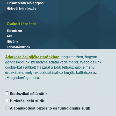
Élelmiszermentő Központ
Hírlevél feliratkozás
Gyakori kérdések
Élelmiszer
Állat
Növény
Laboratóriumok
Labor/Egyéb
Adatkezelési tájékoztatónkban
megismerheti, hogyan
gondoskodunk személyes adatai védelméről. Weboldalunk
cookie-kat (sütiket) használ a jobb felhasználói élmény
érdekében, melynek biztosításához kérjük, kattintson az
„Elfogadom” gombra.
Statisztikai célú sütik
Nemzeti Élelmiszerlánc-biztonsági Hivatal
Hirdetési célú sütik
Cím: 1024 Budapest, Keleti Károly utca. 24.
Alapműködést biztosító és funkcionális sütik
Levelezési cím: 1525 Budapest. Pf. 30.