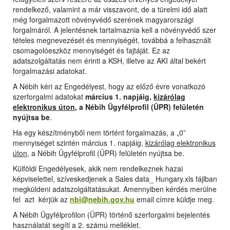
rendelkező, valamint a már visszavont, de a türelmi idő alatt
még forgalmazott növényvédő szerének magyarországi
forgalmáról. A jelentésnek tartalmaznia kell a növényvédő szer
tételes megnevezését és mennyiségét, továbbá a felhasznált
csomagolóeszköz mennyiségét és fajtáját. Ez az
adatszolgáltatás nem érinti a KSH, illetve az AKI által bekért
forgalmazási adatokat.
A Nébih kéri az Engedélyest, hogy az előző évre vonatkozó
szerforgalmi adatokat
március 1. napjáig,
kizárólag
elektronikus úton
, a Nébih Ügyfélprofil (ÜPR) felületén
nyújtsa be
.
Ha egy készítményből nem történt forgalmazás, a „0”
mennyiséget szintén március 1. napjáig,
kizárólag elektronikus
úton
, a Nébih Ügyfélprofil (ÜPR) felületén nyújtsa be.
Külföldi Engedélyesek, akik nem rendelkeznek hazai
képviselettel, szíveskedjenek a Sales data_ Hungary.xls fájlban
megküldeni adatszolgáltatásukat. Amennyiben kérdés merülne
fel azt kérjük az
nbi@nebih.gov.hu
email címre küldje meg.
A Nébih Ügyfélprofilon (ÜPR) történő szerforgalmi bejelentés
használatát segíti a 2. számú melléklet.