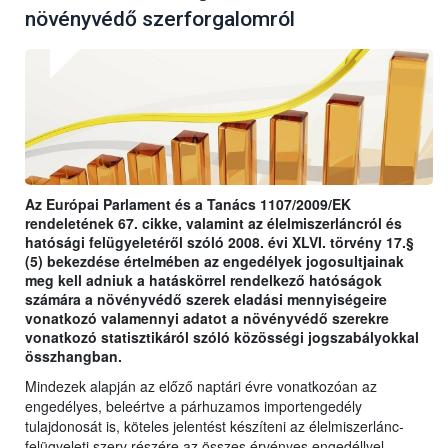
növényvédő szerforgalomról
Az Európai Parlament és a Tanács 1107/2009/EK
rendeletének 67. cikke, valamint az élelmiszerláncról és
hatósági felügyeletéről szóló 2008. évi XLVI. törvény 17.§
(5) bekezdése értelmében az engedélyek jogosultjainak
meg kell adniuk a hatáskörrel rendelkező hatóságok
számára a növényvédő szerek eladási mennyiségeire
vonatkozó valamennyi adatot a növényvédő szerekre
vonatkozó statisztikáról szóló közösségi jogszabályokkal
összhangban.
Mindezek alapján az előző naptári évre vonatkozóan az
engedélyes, beleértve a párhuzamos importengedély
tulajdonosát is, köteles jelentést készíteni az élelmiszerlánc-
felügyeleti szerv részére az összes érvényes engedéllyel