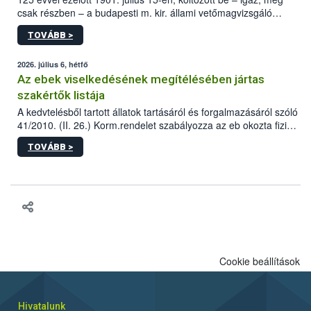
csak részben – a budapesti m. kir. állami vetőmagvizsgáló
állomás a Kis Rókus utca 15. szám alatti, Czigler Győző által
TOVÁBB >
tervezett új épületébe.
2026. július 6, hétfő
Az ebek viselkedésének megítélésében jártas
szakértők listája
A kedvtelésből tartott állatok tartásáról és forgalmazásáról szóló
41/2010. (II. 26.) Korm.rendelet szabályozza az eb okozta fizikai
sérülés, illetve ennek veszélye keletkezésekor felmerülő
TOVÁBB >
hatósági feladatokat, valamint a veszélyes eb tartását és annak
engedélyezését. Ezen eljárások során szükség esetén be kell
vonni az ebek viselkedésének megítélésében jártas szakértőt.
Cookie beállítások
Hivatalunk