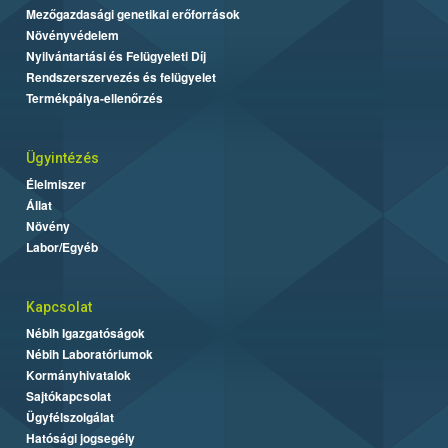
Mezőgazdasági genetikai erőforrások
Növényvédelem
Nyilvántartási és Felügyeleti Díj
Rendszerszervezés és felügyelet
Termékpálya-ellenőrzés
Ügyintézés
Élelmiszer
Állat
Növény
Labor/Egyéb
Kapcsolat
Nébih Igazgatóságok
Nébih Laboratóriumok
Kormányhivatalok
Sajtókapcsolat
Ügyfélszolgálat
Hatósági jogsegély