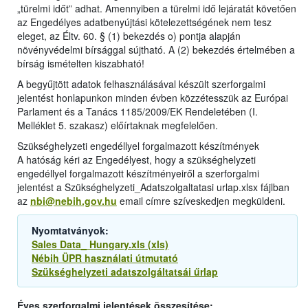
„türelmi időt” adhat. Amennyiben a türelmi idő lejáratát követően
az Engedélyes adatbenyújtási kötelezettségének nem tesz
eleget, az Éltv. 60. § (1) bekezdés o) pontja alapján
növényvédelmi bírsággal sújtható. A (2) bekezdés értelmében a
bírság ismételten kiszabható!
A begyűjtött adatok felhasználásával készült szerforgalmi
jelentést honlapunkon minden évben közzétesszük az Európai
Parlament és a Tanács 1185/2009/EK Rendeletében (I.
Melléklet 5. szakasz) előírtaknak megfelelően.
Szükséghelyzeti engedéllyel forgalmazott készítmények
A hatóság kéri az Engedélyest, hogy a szükséghelyzeti
engedéllyel forgalmazott készítményeiről a szerforgalmi
jelentést a Szükséghelyzeti_Adatszolgaltatasi urlap.xlsx fájlban
az
nbi@nebih.gov.hu
email címre szíveskedjen megküldeni.
Nyomtatványok:
Sales Data_ Hungary.xls (xls)
Nébih ÜPR használati útmutató
Szükséghelyzeti adatszolgáltatsái űrlap
Éves szerforgalmi jelentések összesítése: