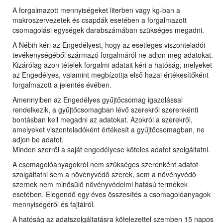
A forgalmazott mennyiségeket literben vagy kg-ban a
makroszervezetek és csapdák esetében a forgalmazott
csomagolási egységek darabszámában szükséges megadni.
A Nébih kéri az Engedélyest, hogy az esetleges viszonteladói
tevékenységéből származó forgalmáról ne adjon meg adatokat.
Kizárólag azon tételek forgalmi adatait kéri a hatóság, melyeket
az Engedélyes, valamint megbízottja első hazai értékesítőként
forgalmazott a jelentés évében.
Amennyiben az Engedélyes gyűjtőcsomag igazolással
rendelkezik, a gyűjtőcsomagban lévő szerekről szerenkénti
bontásban kell megadni az adatokat. Azokról a szerekről,
amelyeket viszonteladóként értékesít a gyűjtőcsomagban, ne
adjon be adatot.
Minden szerről a saját engedélyese köteles adatot szolgáltatni.
A csomagolóanyagokról nem szükséges szerenként adatot
szolgáltatni sem a növényvédő szerek, sem a növényvédő
szernek nem minősülő növényvédelmi hatású termékek
esetében. Elegendő egy éves összesítés a csomagolóanyagok
mennyiségéről és fajtáiról.
A hatóság az adatszolgáltatásra kötelezettel szemben 15 napos