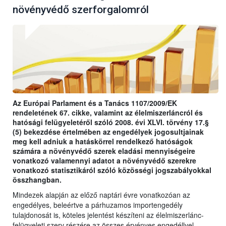
növényvédő szerforgalomról
Az Európai Parlament és a Tanács 1107/2009/EK
rendeletének 67. cikke, valamint az élelmiszerláncról és
hatósági felügyeletéről szóló 2008. évi XLVI. törvény 17.§
(5) bekezdése értelmében az engedélyek jogosultjainak
meg kell adniuk a hatáskörrel rendelkező hatóságok
számára a növényvédő szerek eladási mennyiségeire
vonatkozó valamennyi adatot a növényvédő szerekre
vonatkozó statisztikáról szóló közösségi jogszabályokkal
összhangban.
Mindezek alapján az előző naptári évre vonatkozóan az
engedélyes, beleértve a párhuzamos importengedély
tulajdonosát is, köteles jelentést készíteni az élelmiszerlánc-
felügyeleti szerv részére az összes érvényes engedéllyel