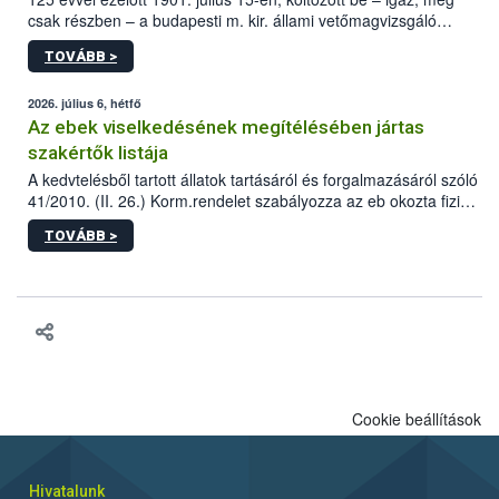
csak részben – a budapesti m. kir. állami vetőmagvizsgáló
állomás a Kis Rókus utca 15. szám alatti, Czigler Győző által
TOVÁBB >
tervezett új épületébe.
2026. július 6, hétfő
Az ebek viselkedésének megítélésében jártas
szakértők listája
A kedvtelésből tartott állatok tartásáról és forgalmazásáról szóló
41/2010. (II. 26.) Korm.rendelet szabályozza az eb okozta fizikai
sérülés, illetve ennek veszélye keletkezésekor felmerülő
TOVÁBB >
hatósági feladatokat, valamint a veszélyes eb tartását és annak
engedélyezését. Ezen eljárások során szükség esetén be kell
vonni az ebek viselkedésének megítélésében jártas szakértőt.
Cookie beállítások
Hivatalunk