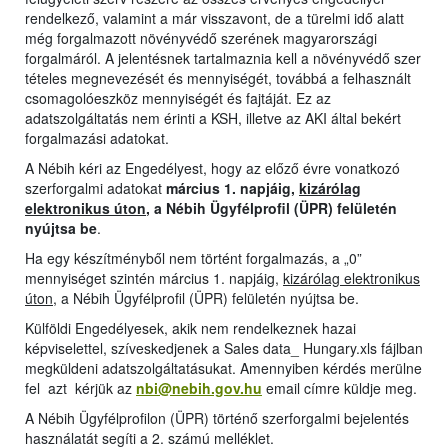
rendelkező, valamint a már visszavont, de a türelmi idő alatt
még forgalmazott növényvédő szerének magyarországi
forgalmáról. A jelentésnek tartalmaznia kell a növényvédő szer
tételes megnevezését és mennyiségét, továbbá a felhasznált
csomagolóeszköz mennyiségét és fajtáját. Ez az
adatszolgáltatás nem érinti a KSH, illetve az AKI által bekért
forgalmazási adatokat.
A Nébih kéri az Engedélyest, hogy az előző évre vonatkozó
szerforgalmi adatokat
március 1. napjáig,
kizárólag
elektronikus úton
, a Nébih Ügyfélprofil (ÜPR) felületén
nyújtsa be
.
Ha egy készítményből nem történt forgalmazás, a „0”
mennyiséget szintén március 1. napjáig,
kizárólag elektronikus
úton
, a Nébih Ügyfélprofil (ÜPR) felületén nyújtsa be.
Külföldi Engedélyesek, akik nem rendelkeznek hazai
képviselettel, szíveskedjenek a Sales data_ Hungary.xls fájlban
megküldeni adatszolgáltatásukat. Amennyiben kérdés merülne
fel azt kérjük az
nbi@nebih.gov.hu
email címre küldje meg.
A Nébih Ügyfélprofilon (ÜPR) történő szerforgalmi bejelentés
használatát segíti a 2. számú melléklet.