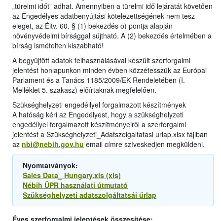
„türelmi időt” adhat. Amennyiben a türelmi idő lejáratát követően
az Engedélyes adatbenyújtási kötelezettségének nem tesz
eleget, az Éltv. 60. § (1) bekezdés o) pontja alapján
növényvédelmi bírsággal sújtható. A (2) bekezdés értelmében a
bírság ismételten kiszabható!
A begyűjtött adatok felhasználásával készült szerforgalmi
jelentést honlapunkon minden évben közzétesszük az Európai
Parlament és a Tanács 1185/2009/EK Rendeletében (I.
Melléklet 5. szakasz) előírtaknak megfelelően.
Szükséghelyzeti engedéllyel forgalmazott készítmények
A hatóság kéri az Engedélyest, hogy a szükséghelyzeti
engedéllyel forgalmazott készítményeiről a szerforgalmi
jelentést a Szükséghelyzeti_Adatszolgaltatasi urlap.xlsx fájlban
az
nbi@nebih.gov.hu
email címre szíveskedjen megküldeni.
Nyomtatványok:
Sales Data_ Hungary.xls (xls)
Nébih ÜPR használati útmutató
Szükséghelyzeti adatszolgáltatsái űrlap
Éves szerforgalmi jelentések összesítése: