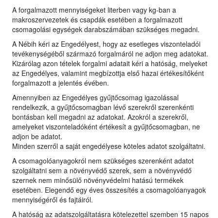
A forgalmazott mennyiségeket literben vagy kg-ban a
makroszervezetek és csapdák esetében a forgalmazott
csomagolási egységek darabszámában szükséges megadni.
A Nébih kéri az Engedélyest, hogy az esetleges viszonteladói
tevékenységéből származó forgalmáról ne adjon meg adatokat.
Kizárólag azon tételek forgalmi adatait kéri a hatóság, melyeket
az Engedélyes, valamint megbízottja első hazai értékesítőként
forgalmazott a jelentés évében.
Amennyiben az Engedélyes gyűjtőcsomag igazolással
rendelkezik, a gyűjtőcsomagban lévő szerekről szerenkénti
bontásban kell megadni az adatokat. Azokról a szerekről,
amelyeket viszonteladóként értékesít a gyűjtőcsomagban, ne
adjon be adatot.
Minden szerről a saját engedélyese köteles adatot szolgáltatni.
A csomagolóanyagokról nem szükséges szerenként adatot
szolgáltatni sem a növényvédő szerek, sem a növényvédő
szernek nem minősülő növényvédelmi hatású termékek
esetében. Elegendő egy éves összesítés a csomagolóanyagok
mennyiségéről és fajtáiról.
A hatóság az adatszolgáltatásra kötelezettel szemben 15 napos