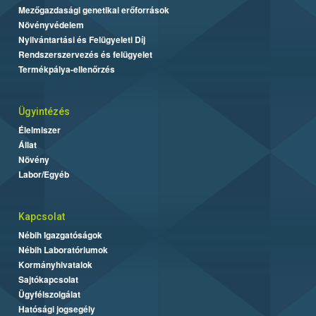
Mezőgazdasági genetikai erőforrások
Növényvédelem
Nyilvántartási és Felügyeleti Díj
Rendszerszervezés és felügyelet
Termékpálya-ellenőrzés
Ügyintézés
Élelmiszer
Állat
Növény
Labor/Egyéb
Kapcsolat
Nébih Igazgatóságok
Nébih Laboratóriumok
Kormányhivatalok
Sajtókapcsolat
Ügyfélszolgálat
Hatósági jogsegély