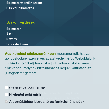
Élelmiszermentő Központ
Hírlevél feliratkozás
Gyakori kérdések
Élelmiszer
Állat
Növény
Laboratóriumok
Labor/Egyéb
Adatkezelési tájékoztatónkban
megismerheti, hogyan
gondoskodunk személyes adatai védelméről. Weboldalunk
cookie-kat (sütiket) használ a jobb felhasználói élmény
érdekében, melynek biztosításához kérjük, kattintson az
„Elfogadom” gombra.
Statisztikai célú sütik
Nemzeti Élelmiszerlánc-biztonsági Hivatal
Hirdetési célú sütik
Cím: 1024 Budapest, Keleti Károly utca. 24.
Alapműködést biztosító és funkcionális sütik
Levelezési cím: 1525 Budapest. Pf. 30.