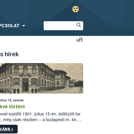
PCSOLAT
s hírek
úlius 15, szerda
éve történt
vvel ezelőtt 1901. július 15-én, költözött be
z, még csak részben – a budapesti m. kir.
i vetőmagvizsgáló állomás a Kis Rókus utca
VÁBB >
ám alatti, Czigler Győző által tervezett új