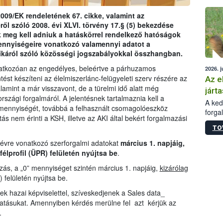
épüle
009/EK rendeletének 67. cikke, valamint az
ről szóló 2008. évi XLVI. törvény 17.§ (5) bekezdése
 meg kell adniuk a hatáskörrel rendelkező hatóságok
ennyiségeire vonatkozó valamennyi adatot a
ikáról szóló közösségi jogszabályokkal összhangban.
natkozóan az engedélyes, beleértve a párhuzamos
2026. j
tést készíteni az élelmiszerlánc-felügyeleti szerv részére az
Az e
amint a már visszavont, de a türelmi idő alatt még
járta
zági forgalmáról. A jelentésnek tartalmaznia kell a
A kedv
mennyiségét, továbbá a felhasznált csomagolóeszköz
forga
ás nem érinti a KSH, illetve az AKI által bekért forgalmazási
Korm.
TO
sérül
felme
 évre vonatkozó szerforgalmi adatokat
március 1. napjáig,
veszé
félprofil (ÜPR) felületén nyújtsa be
.
Ezen 
ás, a „0” mennyiséget szintén március 1. napjáig,
kizárólag
vonni
) felületén nyújtsa be.
jártas
ek hazai képviselettel, szíveskedjenek a Sales data_
tatásukat. Amennyiben kérdés merülne fel azt kérjük az
.