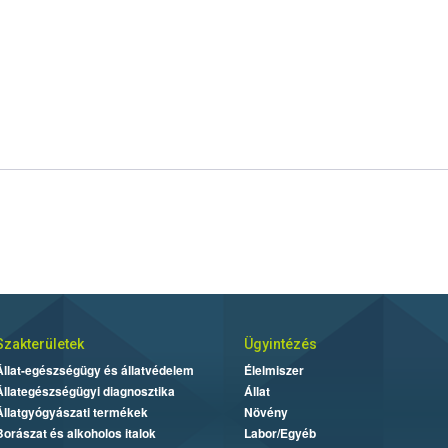
Szakterületek
Ügyintézés
Állat-egészségügy és állatvédelem
Élelmiszer
Állategészségügyi diagnosztika
Állat
Állatgyógyászati termékek
Növény
Borászat és alkoholos italok
Labor/Egyéb