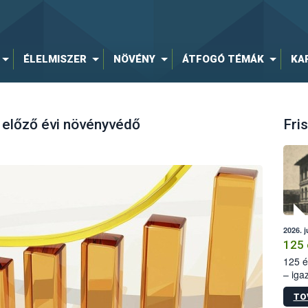
ÉLELMISZER
NÖVÉNY
ÁTFOGÓ TÉMÁK
KA
 előző évi növényvédő
Fris
2026. j
125 
125 é
– iga
állam
TO
15. sz