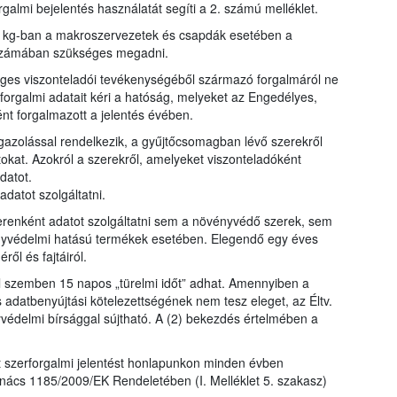
galmi bejelentés használatát segíti a 2. számú melléklet.
y kg-ban a makroszervezetek és csapdák esetében a
bszámában szükséges megadni.
eges viszonteladói tevékenységéből származó forgalmáról ne
forgalmi adatait kéri a hatóság, melyeket az Engedélyes,
ént forgalmazott a jelentés évében.
zolással rendelkezik, a gyűjtőcsomagban lévő szerekről
okat. Azokról a szerekről, amelyeket viszonteladóként
datot.
datot szolgáltatni.
enként adatot szolgáltatni sem a növényvédő szerek, sem
yvédelmi hatású termékek esetében. Elegendő egy éves
l és fajtáiról.
el szemben 15 napos „türelmi időt” adhat. Amennyiben a
s adatbenyújtási kötelezettségének nem tesz eleget, az Éltv.
yvédelmi bírsággal sújtható. A (2) bekezdés értelmében a
lt szerforgalmi jelentést honlapunkon minden évben
nács 1185/2009/EK Rendeletében (I. Melléklet 5. szakasz)