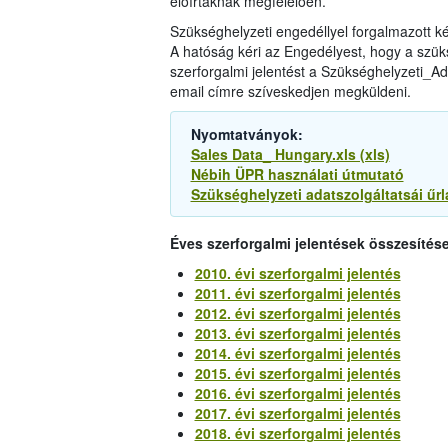
előírtaknak megfelelően.
Szükséghelyzeti engedéllyel forgalmazott 
A hatóság kéri az Engedélyest, hogy a szüks
szerforgalmi jelentést a Szükséghelyzeti_Ada
email címre szíveskedjen megküldeni.
Nyomtatványok:
Sales Data_ Hungary.xls (xls)
Nébih ÜPR használati útmutató
Szükséghelyzeti adatszolgáltatsái űrl
Éves szerforgalmi jelentések összesítése
2010. évi szerforgalmi jelentés
2011. évi szerforgalmi jelentés
2012. évi szerforgalmi jelentés
2013. évi szerforgalmi jelentés
2014. évi szerforgalmi jelentés
2015. évi szerforgalmi jelentés
2016. évi szerforgalmi jelentés
2017. évi szerforgalmi jelentés
2018. évi szerforgalmi jelentés