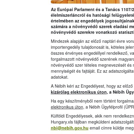
Az Európai Parlament és a Tanács 1107/2
élelmiszerláncról és hatósági felügyeleté
értelmében az engedélyek jogosultjainak
számára a növényvédő szerek eladási m
növényvédő szerekre vonatkozó statiszt
Mindezek alapján az előző naptári évre vo
importengedély tulajdonosát is, köteles jelen
összes érvényes engedéllyel rendelkező, val
forgalmazott növényvédő szerének magyarors
növényvédő szer tételes megnevezését és 
mennyiségét és fajtáját. Ez az adatszolgáltat
adatokat.
A Nébih kéri az Engedélyest, hogy az előző
kizárólag elektronikus úton
, a Nébih Ügy
Ha egy készítményből nem történt forgalmaz
elektronikus úton
, a Nébih Ügyfélprofil (ÜPR
Külföldi Engedélyesek, akik nem rendelkezn
Hungary.xls fájlban megküldeni adatszolgál
nbi@nebih.gov.hu
email címre küldje meg