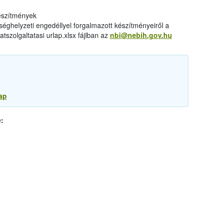
készítmények
éghelyzeti engedéllyel forgalmazott készítményeiről a
tszolgaltatasi urlap.xlsx fájlban az
nbi@nebih.gov.hu
ap
: