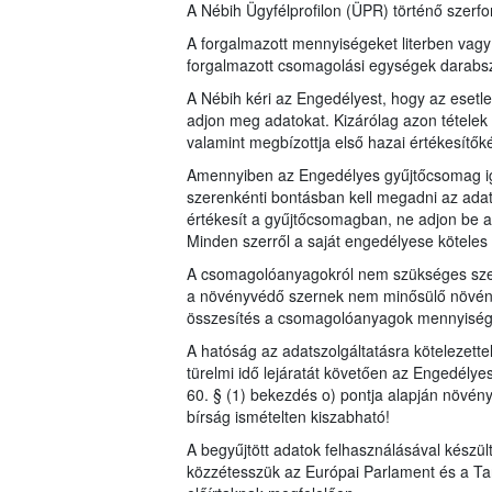
A Nébih Ügyfélprofilon (ÜPR) történő szerfor
A forgalmazott mennyiségeket literben vag
forgalmazott csomagolási egységek dara
A Nébih kéri az Engedélyest, hogy az esetl
adjon meg adatokat. Kizárólag azon tételek 
valamint megbízottja első hazai értékesítők
Amennyiben az Engedélyes gyűjtőcsomag iga
szerenkénti bontásban kell megadni az adat
értékesít a gyűjtőcsomagban, ne adjon be a
Minden szerről a saját engedélyese köteles a
A csomagolóanyagokról nem szükséges szer
a növényvédő szernek nem minősülő növén
összesítés a csomagolóanyagok mennyiségérő
A hatóság az adatszolgáltatásra kötelezett
türelmi idő lejáratát követően az Engedélye
60. § (1) bekezdés o) pontja alapján növén
bírság ismételten kiszabható!
A begyűjtött adatok felhasználásával készü
közzétesszük az Európai Parlament és a Ta