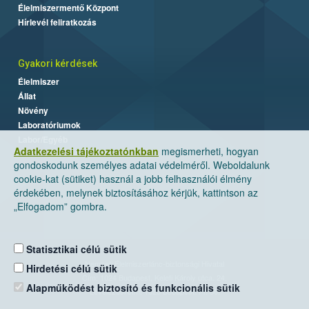
Élelmiszermentő Központ
Hírlevél feliratkozás
Gyakori kérdések
Élelmiszer
Állat
Növény
Laboratóriumok
Labor/Egyéb
Adatkezelési tájékoztatónkban
megismerheti, hogyan
gondoskodunk személyes adatai védelméről. Weboldalunk
cookie-kat (sütiket) használ a jobb felhasználói élmény
érdekében, melynek biztosításához kérjük, kattintson az
„Elfogadom” gombra.
Statisztikai célú sütik
Nemzeti Élelmiszerlánc-biztonsági Hivatal
Hirdetési célú sütik
Cím: 1024 Budapest, Keleti Károly utca. 24.
Alapműködést biztosító és funkcionális sütik
Levelezési cím: 1525 Budapest. Pf. 30.