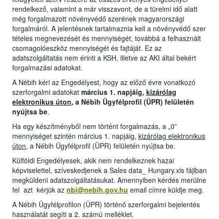
rendelkező, valamint a már visszavont, de a türelmi idő alatt
még forgalmazott növényvédő szerének magyarországi
forgalmáról. A jelentésnek tartalmaznia kell a növényvédő szer
tételes megnevezését és mennyiségét, továbbá a felhasznált
csomagolóeszköz mennyiségét és fajtáját. Ez az
adatszolgáltatás nem érinti a KSH, illetve az AKI által bekért
forgalmazási adatokat.
A Nébih kéri az Engedélyest, hogy az előző évre vonatkozó
szerforgalmi adatokat
március 1. napjáig,
kizárólag
elektronikus úton
, a Nébih Ügyfélprofil (ÜPR) felületén
nyújtsa be
.
Ha egy készítményből nem történt forgalmazás, a „0”
mennyiséget szintén március 1. napjáig,
kizárólag elektronikus
úton
, a Nébih Ügyfélprofil (ÜPR) felületén nyújtsa be.
Külföldi Engedélyesek, akik nem rendelkeznek hazai
képviselettel, szíveskedjenek a Sales data_ Hungary.xls fájlban
megküldeni adatszolgáltatásukat. Amennyiben kérdés merülne
fel azt kérjük az
nbi@nebih.gov.hu
email címre küldje meg.
A Nébih Ügyfélprofilon (ÜPR) történő szerforgalmi bejelentés
használatát segíti a 2. számú melléklet.