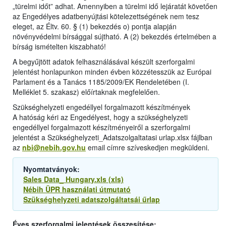
„türelmi időt” adhat. Amennyiben a türelmi idő lejáratát követően
az Engedélyes adatbenyújtási kötelezettségének nem tesz
eleget, az Éltv. 60. § (1) bekezdés o) pontja alapján
növényvédelmi bírsággal sújtható. A (2) bekezdés értelmében a
bírság ismételten kiszabható!
A begyűjtött adatok felhasználásával készült szerforgalmi
jelentést honlapunkon minden évben közzétesszük az Európai
Parlament és a Tanács 1185/2009/EK Rendeletében (I.
Melléklet 5. szakasz) előírtaknak megfelelően.
Szükséghelyzeti engedéllyel forgalmazott készítmények
A hatóság kéri az Engedélyest, hogy a szükséghelyzeti
engedéllyel forgalmazott készítményeiről a szerforgalmi
jelentést a Szükséghelyzeti_Adatszolgaltatasi urlap.xlsx fájlban
az
nbi@nebih.gov.hu
email címre szíveskedjen megküldeni.
Nyomtatványok:
Sales Data_ Hungary.xls (xls)
Nébih ÜPR használati útmutató
Szükséghelyzeti adatszolgáltatsái űrlap
Éves szerforgalmi jelentések összesítése: