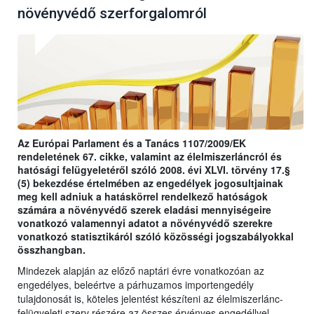
növényvédő szerforgalomról
Az Európai Parlament és a Tanács 1107/2009/EK
rendeletének 67. cikke, valamint az élelmiszerláncról és
hatósági felügyeletéről szóló 2008. évi XLVI. törvény 17.§
(5) bekezdése értelmében az engedélyek jogosultjainak
meg kell adniuk a hatáskörrel rendelkező hatóságok
számára a növényvédő szerek eladási mennyiségeire
vonatkozó valamennyi adatot a növényvédő szerekre
vonatkozó statisztikáról szóló közösségi jogszabályokkal
összhangban.
Mindezek alapján az előző naptári évre vonatkozóan az
engedélyes, beleértve a párhuzamos importengedély
tulajdonosát is, köteles jelentést készíteni az élelmiszerlánc-
felügyeleti szerv részére az összes érvényes engedéllyel