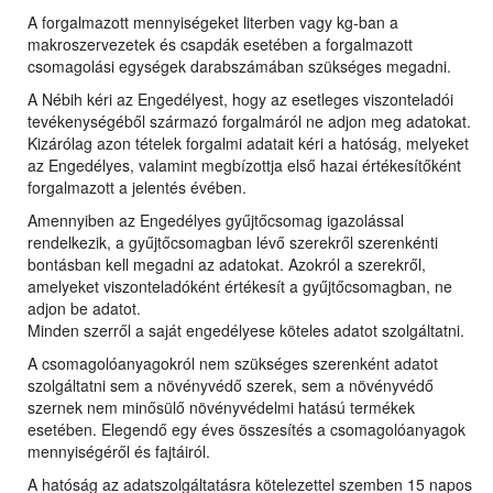
A forgalmazott mennyiségeket literben vagy kg-ban a
makroszervezetek és csapdák esetében a forgalmazott
csomagolási egységek darabszámában szükséges megadni.
A Nébih kéri az Engedélyest, hogy az esetleges viszonteladói
tevékenységéből származó forgalmáról ne adjon meg adatokat.
Kizárólag azon tételek forgalmi adatait kéri a hatóság, melyeket
az Engedélyes, valamint megbízottja első hazai értékesítőként
forgalmazott a jelentés évében.
Amennyiben az Engedélyes gyűjtőcsomag igazolással
rendelkezik, a gyűjtőcsomagban lévő szerekről szerenkénti
bontásban kell megadni az adatokat. Azokról a szerekről,
amelyeket viszonteladóként értékesít a gyűjtőcsomagban, ne
adjon be adatot.
Minden szerről a saját engedélyese köteles adatot szolgáltatni.
A csomagolóanyagokról nem szükséges szerenként adatot
szolgáltatni sem a növényvédő szerek, sem a növényvédő
szernek nem minősülő növényvédelmi hatású termékek
esetében. Elegendő egy éves összesítés a csomagolóanyagok
mennyiségéről és fajtáiról.
A hatóság az adatszolgáltatásra kötelezettel szemben 15 napos