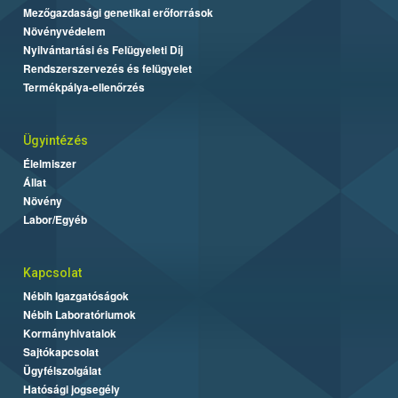
Mezőgazdasági genetikai erőforrások
Növényvédelem
Nyilvántartási és Felügyeleti Díj
Rendszerszervezés és felügyelet
Termékpálya-ellenőrzés
Ügyintézés
Élelmiszer
Állat
Növény
Labor/Egyéb
Kapcsolat
Nébih Igazgatóságok
Nébih Laboratóriumok
Kormányhivatalok
Sajtókapcsolat
Ügyfélszolgálat
Hatósági jogsegély