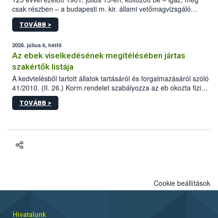
csak részben – a budapesti m. kir. állami vetőmagvizsgáló
állomás a Kis Rókus utca 15. szám alatti, Czigler Győző által
TOVÁBB >
tervezett új épületébe.
2026. július 6, hétfő
Az ebek viselkedésének megítélésében jártas
szakértők listája
A kedvtelésből tartott állatok tartásáról és forgalmazásáról szóló
41/2010. (II. 26.) Korm.rendelet szabályozza az eb okozta fizikai
sérülés, illetve ennek veszélye keletkezésekor felmerülő
TOVÁBB >
hatósági feladatokat, valamint a veszélyes eb tartását és annak
engedélyezését. Ezen eljárások során szükség esetén be kell
vonni az ebek viselkedésének megítélésében jártas szakértőt.
Cookie beállítások
Hivatalunk