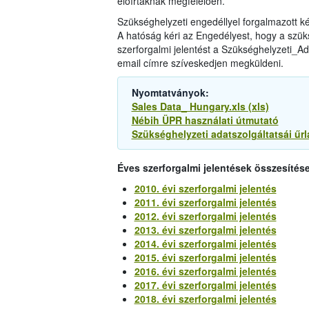
előírtaknak megfelelően.
Szükséghelyzeti engedéllyel forgalmazott 
A hatóság kéri az Engedélyest, hogy a szüks
szerforgalmi jelentést a Szükséghelyzeti_Ada
email címre szíveskedjen megküldeni.
Nyomtatványok:
Sales Data_ Hungary.xls (xls)
Nébih ÜPR használati útmutató
Szükséghelyzeti adatszolgáltatsái űrl
Éves szerforgalmi jelentések összesítése
2010. évi szerforgalmi jelentés
2011. évi szerforgalmi jelentés
2012. évi szerforgalmi jelentés
2013. évi szerforgalmi jelentés
2014. évi szerforgalmi jelentés
2015. évi szerforgalmi jelentés
2016. évi szerforgalmi jelentés
2017. évi szerforgalmi jelentés
2018. évi szerforgalmi jelentés