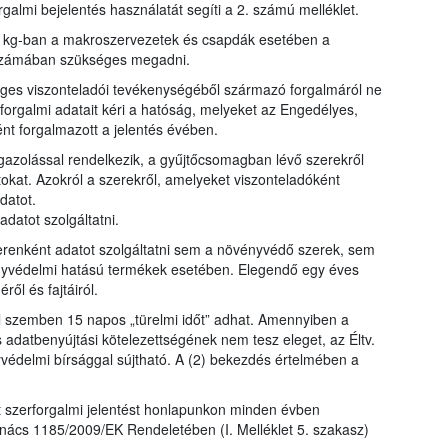
galmi bejelentés használatát segíti a 2. számú melléklet.
y kg-ban a makroszervezetek és csapdák esetében a
bszámában szükséges megadni.
eges viszonteladói tevékenységéből származó forgalmáról ne
forgalmi adatait kéri a hatóság, melyeket az Engedélyes,
ént forgalmazott a jelentés évében.
zolással rendelkezik, a gyűjtőcsomagban lévő szerekről
okat. Azokról a szerekről, amelyeket viszonteladóként
datot.
datot szolgáltatni.
enként adatot szolgáltatni sem a növényvédő szerek, sem
yvédelmi hatású termékek esetében. Elegendő egy éves
l és fajtáiról.
el szemben 15 napos „türelmi időt” adhat. Amennyiben a
s adatbenyújtási kötelezettségének nem tesz eleget, az Éltv.
yvédelmi bírsággal sújtható. A (2) bekezdés értelmében a
lt szerforgalmi jelentést honlapunkon minden évben
nács 1185/2009/EK Rendeletében (I. Melléklet 5. szakasz)