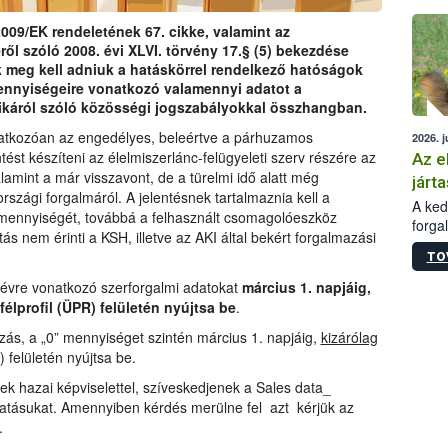
épüle
009/EK rendeletének 67. cikke, valamint az
ről szóló 2008. évi XLVI. törvény 17.§ (5) bekezdése
 meg kell adniuk a hatáskörrel rendelkező hatóságok
ennyiségeire vonatkozó valamennyi adatot a
ikáról szóló közösségi jogszabályokkal összhangban.
natkozóan az engedélyes, beleértve a párhuzamos
2026. j
tést készíteni az élelmiszerlánc-felügyeleti szerv részére az
Az e
amint a már visszavont, de a türelmi idő alatt még
járta
zági forgalmáról. A jelentésnek tartalmaznia kell a
A kedv
mennyiségét, továbbá a felhasznált csomagolóeszköz
forga
ás nem érinti a KSH, illetve az AKI által bekért forgalmazási
Korm.
TO
sérül
felme
 évre vonatkozó szerforgalmi adatokat
március 1. napjáig,
veszé
félprofil (ÜPR) felületén nyújtsa be
.
Ezen 
ás, a „0” mennyiséget szintén március 1. napjáig,
kizárólag
vonni
) felületén nyújtsa be.
jártas
ek hazai képviselettel, szíveskedjenek a Sales data_
tatásukat. Amennyiben kérdés merülne fel azt kérjük az
.