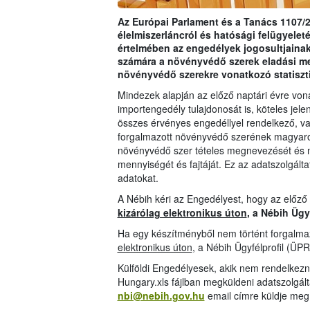
Az Európai Parlament és a Tanács 1107/2
élelmiszerláncról és hatósági felügyeleté
értelmében az engedélyek jogosultjainak
számára a növényvédő szerek eladási m
növényvédő szerekre vonatkozó statiszt
Mindezek alapján az előző naptári évre vo
importengedély tulajdonosát is, köteles jelen
összes érvényes engedéllyel rendelkező, val
forgalmazott növényvédő szerének magyarors
növényvédő szer tételes megnevezését és 
mennyiségét és fajtáját. Ez az adatszolgáltat
adatokat.
A Nébih kéri az Engedélyest, hogy az előző
kizárólag elektronikus úton
, a Nébih Ügy
Ha egy készítményből nem történt forgalmaz
elektronikus úton
, a Nébih Ügyfélprofil (ÜPR
Külföldi Engedélyesek, akik nem rendelkezn
Hungary.xls fájlban megküldeni adatszolgál
nbi@nebih.gov.hu
email címre küldje meg