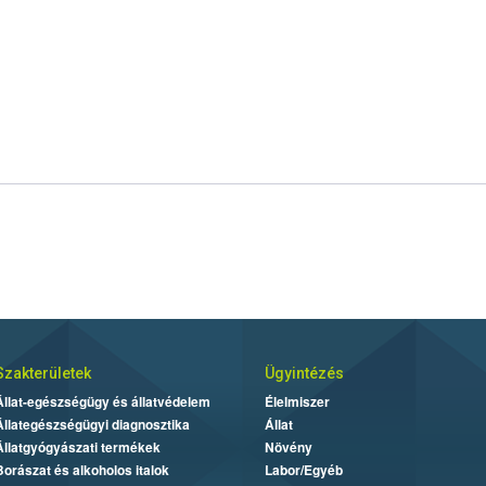
Szakterületek
Ügyintézés
Állat-egészségügy és állatvédelem
Élelmiszer
Állategészségügyi diagnosztika
Állat
Állatgyógyászati termékek
Növény
Borászat és alkoholos italok
Labor/Egyéb