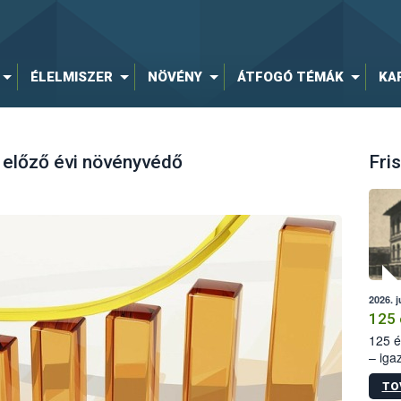
ÉLELMISZER
NÖVÉNY
ÁTFOGÓ TÉMÁK
KA
 előző évi növényvédő
Fris
2026. j
125 
125 é
– iga
állam
TO
15. sz