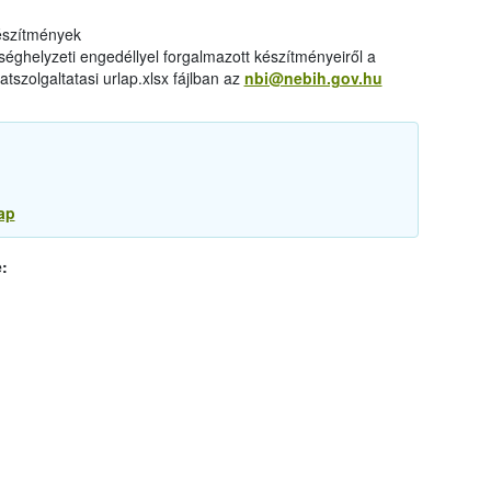
készítmények
éghelyzeti engedéllyel forgalmazott készítményeiről a
tszolgaltatasi urlap.xlsx fájlban az
nbi@nebih.gov.hu
ap
: