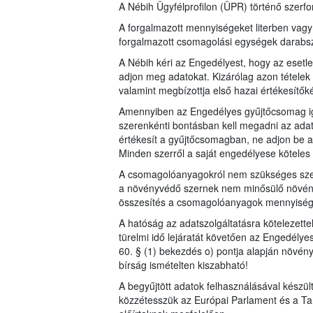
A Nébih Ügyfélprofilon (ÜPR) történő szerfor
A forgalmazott mennyiségeket literben vag
forgalmazott csomagolási egységek dara
A Nébih kéri az Engedélyest, hogy az esetl
adjon meg adatokat. Kizárólag azon tételek 
valamint megbízottja első hazai értékesítők
Amennyiben az Engedélyes gyűjtőcsomag iga
szerenkénti bontásban kell megadni az adat
értékesít a gyűjtőcsomagban, ne adjon be a
Minden szerről a saját engedélyese köteles a
A csomagolóanyagokról nem szükséges szer
a növényvédő szernek nem minősülő növén
összesítés a csomagolóanyagok mennyiségérő
A hatóság az adatszolgáltatásra kötelezett
türelmi idő lejáratát követően az Engedélye
60. § (1) bekezdés o) pontja alapján növén
bírság ismételten kiszabható!
A begyűjtött adatok felhasználásával készü
közzétesszük az Európai Parlament és a Ta