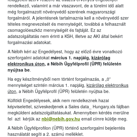
rendelkező, valamint a már visszavont, de a türelmi idő alatt
még forgalmazott növényvédő szerének magyarországi
forgalmáról. A jelentésnek tartalmaznia kell a növényvédő szer
tételes megnevezését és mennyiségét, továbbá a felhasznált
csomagolóeszköz mennyiségét és fajtáját. Ez az
adatszolgáltatás nem érinti a KSH, illetve az AKI által bekért
forgalmazási adatokat.
A Nébih kéri az Engedélyest, hogy az előző évre vonatkozó
szerforgalmi adatokat
március 1. napjáig,
kizárólag
elektronikus úton
, a Nébih Ügyfélprofil (ÜPR) felületén
nyújtsa be
.
Ha egy készítményből nem történt forgalmazás, a „0”
mennyiséget szintén március 1. napjáig,
kizárólag elektronikus
úton
, a Nébih Ügyfélprofil (ÜPR) felületén nyújtsa be.
Külföldi Engedélyesek, akik nem rendelkeznek hazai
képviselettel, szíveskedjenek a Sales data_ Hungary.xls fájlban
megküldeni adatszolgáltatásukat. Amennyiben kérdés merülne
fel azt kérjük az
nbi@nebih.gov.hu
email címre küldje meg.
A Nébih Ügyfélprofilon (ÜPR) történő szerforgalmi bejelentés
használatát segíti a 2. számú melléklet.