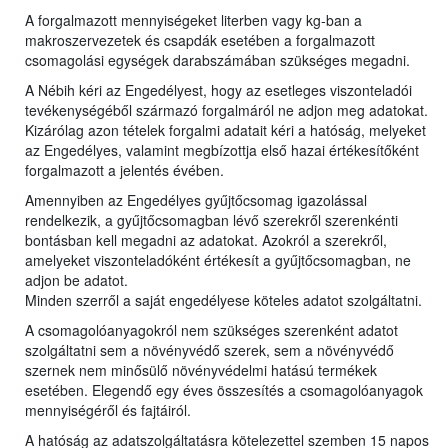
A forgalmazott mennyiségeket literben vagy kg-ban a
makroszervezetek és csapdák esetében a forgalmazott
csomagolási egységek darabszámában szükséges megadni.
A Nébih kéri az Engedélyest, hogy az esetleges viszonteladói
tevékenységéből származó forgalmáról ne adjon meg adatokat.
Kizárólag azon tételek forgalmi adatait kéri a hatóság, melyeket
az Engedélyes, valamint megbízottja első hazai értékesítőként
forgalmazott a jelentés évében.
Amennyiben az Engedélyes gyűjtőcsomag igazolással
rendelkezik, a gyűjtőcsomagban lévő szerekről szerenkénti
bontásban kell megadni az adatokat. Azokról a szerekről,
amelyeket viszonteladóként értékesít a gyűjtőcsomagban, ne
adjon be adatot.
Minden szerről a saját engedélyese köteles adatot szolgáltatni.
A csomagolóanyagokról nem szükséges szerenként adatot
szolgáltatni sem a növényvédő szerek, sem a növényvédő
szernek nem minősülő növényvédelmi hatású termékek
esetében. Elegendő egy éves összesítés a csomagolóanyagok
mennyiségéről és fajtáiról.
A hatóság az adatszolgáltatásra kötelezettel szemben 15 napos