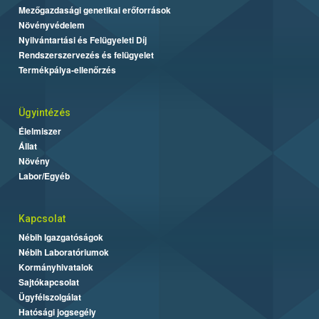
Mezőgazdasági genetikai erőforrások
Növényvédelem
Nyilvántartási és Felügyeleti Díj
Rendszerszervezés és felügyelet
Termékpálya-ellenőrzés
Ügyintézés
Élelmiszer
Állat
Növény
Labor/Egyéb
Kapcsolat
Nébih Igazgatóságok
Nébih Laboratóriumok
Kormányhivatalok
Sajtókapcsolat
Ügyfélszolgálat
Hatósági jogsegély