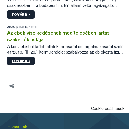
csak részben – a budapesti m. kir. állami vetőmagvizsgáló
állomás a Kis Rókus utca 15. szám alatti, Czigler Győző által
TOVÁBB >
tervezett új épületébe.
2026. július 6, hétfő
Az ebek viselkedésének megítélésében jártas
szakértők listája
A kedvtelésből tartott állatok tartásáról és forgalmazásáról szóló
41/2010. (II. 26.) Korm.rendelet szabályozza az eb okozta fizikai
sérülés, illetve ennek veszélye keletkezésekor felmerülő
TOVÁBB >
hatósági feladatokat, valamint a veszélyes eb tartását és annak
engedélyezését. Ezen eljárások során szükség esetén be kell
vonni az ebek viselkedésének megítélésében jártas szakértőt.
Cookie beállítások
Hivatalunk