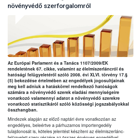
növényvédő szerforgalomról
Az Európai Parlament és a Tanács 1107/2009/EK
rendeletének 67. cikke, valamint az élelmiszerláncról és
hatósági felügyeletéről szóló 2008. évi XLVI. törvény 17.§
(5) bekezdése értelmében az engedélyek jogosultjainak
meg kell adniuk a hatáskörrel rendelkező hatóságok
számára a növényvédő szerek eladási mennyiségeire
vonatkozó valamennyi adatot a növényvédő szerekre
vonatkozó statisztikáról szóló közösségi jogszabályokkal
összhangban.
Mindezek alapján az előző naptári évre vonatkozóan az
engedélyes, beleértve a párhuzamos importengedély
tulajdonosát is, köteles jelentést készíteni az élelmiszerlánc-
felügyeleti szerv részére az összes érvényes engedéllyel