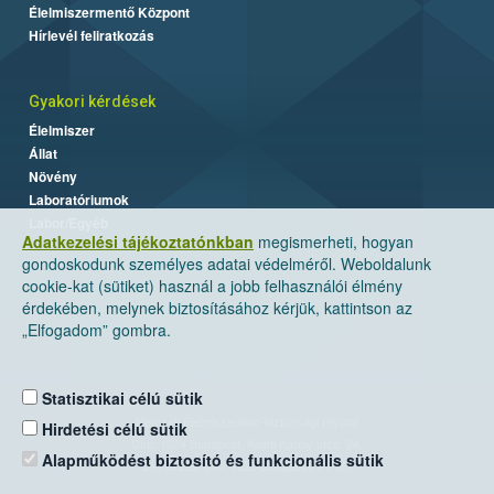
Élelmiszermentő Központ
Hírlevél feliratkozás
Gyakori kérdések
Élelmiszer
Állat
Növény
Laboratóriumok
Labor/Egyéb
Adatkezelési tájékoztatónkban
megismerheti, hogyan
gondoskodunk személyes adatai védelméről. Weboldalunk
cookie-kat (sütiket) használ a jobb felhasználói élmény
érdekében, melynek biztosításához kérjük, kattintson az
„Elfogadom” gombra.
Statisztikai célú sütik
Nemzeti Élelmiszerlánc-biztonsági Hivatal
Hirdetési célú sütik
Cím: 1024 Budapest, Keleti Károly utca. 24.
Alapműködést biztosító és funkcionális sütik
Levelezési cím: 1525 Budapest. Pf. 30.