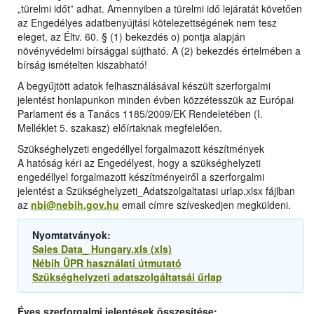
„türelmi időt” adhat. Amennyiben a türelmi idő lejáratát követően
az Engedélyes adatbenyújtási kötelezettségének nem tesz
eleget, az Éltv. 60. § (1) bekezdés o) pontja alapján
növényvédelmi bírsággal sújtható. A (2) bekezdés értelmében a
bírság ismételten kiszabható!
A begyűjtött adatok felhasználásával készült szerforgalmi
jelentést honlapunkon minden évben közzétesszük az Európai
Parlament és a Tanács 1185/2009/EK Rendeletében (I.
Melléklet 5. szakasz) előírtaknak megfelelően.
Szükséghelyzeti engedéllyel forgalmazott készítmények
A hatóság kéri az Engedélyest, hogy a szükséghelyzeti
engedéllyel forgalmazott készítményeiről a szerforgalmi
jelentést a Szükséghelyzeti_Adatszolgaltatasi urlap.xlsx fájlban
az
nbi@nebih.gov.hu
email címre szíveskedjen megküldeni.
Nyomtatványok:
Sales Data_ Hungary.xls (xls)
Nébih ÜPR használati útmutató
Szükséghelyzeti adatszolgáltatsái űrlap
Éves szerforgalmi jelentések összesítése: