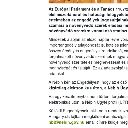
Az Európai Parlament és a Tanács 1107/2
élelmiszerláncról és hatósági felügyeleté
értelmében az engedélyek jogosultjainak
számára a növényvédő szerek eladási m
növényvédő szerekre vonatkozó statiszt
Mindezek alapján az előző naptári évre vo
importengedély tulajdonosát is, köteles jelen
összes érvényes engedéllyel rendelkező, val
forgalmazott növényvédő szerének magyarors
növényvédő szer tételes megnevezését és 
mennyiségét és fajtáját. Ez az adatszolgáltat
adatokat.
A Nébih kéri az Engedélyest, hogy az előző
kizárólag elektronikus úton
, a Nébih Ügy
Ha egy készítményből nem történt forgalmaz
elektronikus úton
, a Nébih Ügyfélprofil (ÜPR
Külföldi Engedélyesek, akik nem rendelkezn
Hungary.xls fájlban megküldeni adatszolgál
nbi@nebih.gov.hu
email címre küldje meg