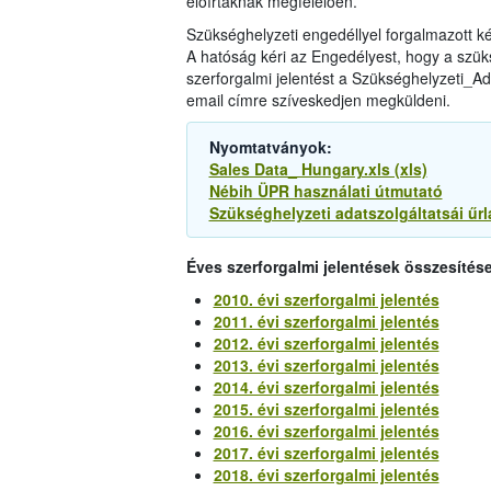
előírtaknak megfelelően.
Szükséghelyzeti engedéllyel forgalmazott 
A hatóság kéri az Engedélyest, hogy a szüks
szerforgalmi jelentést a Szükséghelyzeti_Ada
email címre szíveskedjen megküldeni.
Nyomtatványok:
Sales Data_ Hungary.xls (xls)
Nébih ÜPR használati útmutató
Szükséghelyzeti adatszolgáltatsái űrl
Éves szerforgalmi jelentések összesítése
2010. évi szerforgalmi jelentés
2011. évi szerforgalmi jelentés
2012. évi szerforgalmi jelentés
2013. évi szerforgalmi jelentés
2014. évi szerforgalmi jelentés
2015. évi szerforgalmi jelentés
2016. évi szerforgalmi jelentés
2017. évi szerforgalmi jelentés
2018. évi szerforgalmi jelentés