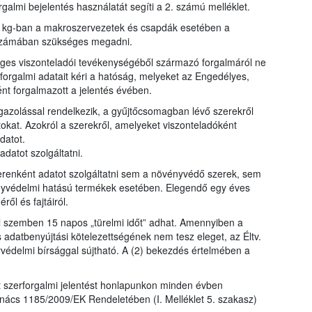
galmi bejelentés használatát segíti a 2. számú melléklet.
y kg-ban a makroszervezetek és csapdák esetében a
bszámában szükséges megadni.
eges viszonteladói tevékenységéből származó forgalmáról ne
forgalmi adatait kéri a hatóság, melyeket az Engedélyes,
ént forgalmazott a jelentés évében.
zolással rendelkezik, a gyűjtőcsomagban lévő szerekről
okat. Azokról a szerekről, amelyeket viszonteladóként
datot.
datot szolgáltatni.
enként adatot szolgáltatni sem a növényvédő szerek, sem
yvédelmi hatású termékek esetében. Elegendő egy éves
l és fajtáiról.
el szemben 15 napos „türelmi időt” adhat. Amennyiben a
s adatbenyújtási kötelezettségének nem tesz eleget, az Éltv.
yvédelmi bírsággal sújtható. A (2) bekezdés értelmében a
lt szerforgalmi jelentést honlapunkon minden évben
nács 1185/2009/EK Rendeletében (I. Melléklet 5. szakasz)