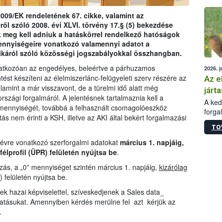
épüle
009/EK rendeletének 67. cikke, valamint az
ről szóló 2008. évi XLVI. törvény 17.§ (5) bekezdése
 meg kell adniuk a hatáskörrel rendelkező hatóságok
ennyiségeire vonatkozó valamennyi adatot a
ikáról szóló közösségi jogszabályokkal összhangban.
natkozóan az engedélyes, beleértve a párhuzamos
2026. j
tést készíteni az élelmiszerlánc-felügyeleti szerv részére az
Az e
amint a már visszavont, de a türelmi idő alatt még
járta
zági forgalmáról. A jelentésnek tartalmaznia kell a
A kedv
mennyiségét, továbbá a felhasznált csomagolóeszköz
forga
ás nem érinti a KSH, illetve az AKI által bekért forgalmazási
Korm.
TO
sérül
felme
 évre vonatkozó szerforgalmi adatokat
március 1. napjáig,
veszé
félprofil (ÜPR) felületén nyújtsa be
.
Ezen 
ás, a „0” mennyiséget szintén március 1. napjáig,
kizárólag
vonni
) felületén nyújtsa be.
jártas
ek hazai képviselettel, szíveskedjenek a Sales data_
tatásukat. Amennyiben kérdés merülne fel azt kérjük az
.