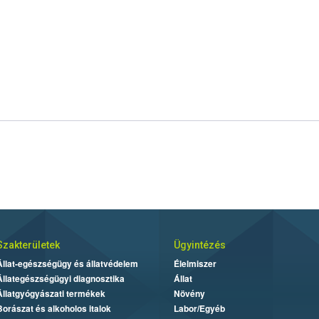
Szakterületek
Ügyintézés
Állat-egészségügy és állatvédelem
Élelmiszer
Állategészségügyi diagnosztika
Állat
Állatgyógyászati termékek
Növény
Borászat és alkoholos italok
Labor/Egyéb