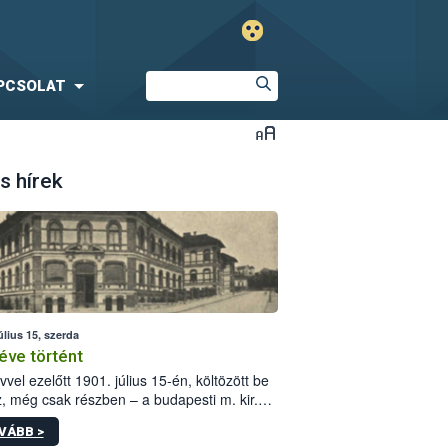
PCSOLAT
s hírek
úlius 15, szerda
éve történt
vvel ezelőtt 1901. július 15-én, költözött be
z, még csak részben – a budapesti m. kir.
i vetőmagvizsgáló állomás a Kis Rókus utca
VÁBB >
ám alatti, Czigler Győző által tervezett új