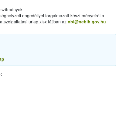
készítmények
éghelyzeti engedéllyel forgalmazott készítményeiről a
tszolgaltatasi urlap.xlsx fájlban az
nbi@nebih.gov.hu
ap
: