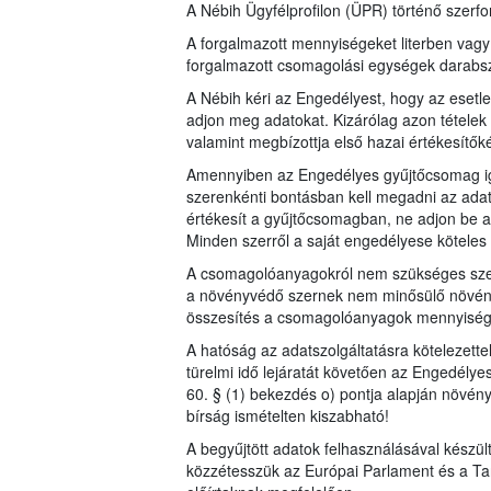
A Nébih Ügyfélprofilon (ÜPR) történő szerfor
A forgalmazott mennyiségeket literben vag
forgalmazott csomagolási egységek dara
A Nébih kéri az Engedélyest, hogy az esetl
adjon meg adatokat. Kizárólag azon tételek 
valamint megbízottja első hazai értékesítők
Amennyiben az Engedélyes gyűjtőcsomag iga
szerenkénti bontásban kell megadni az adat
értékesít a gyűjtőcsomagban, ne adjon be a
Minden szerről a saját engedélyese köteles a
A csomagolóanyagokról nem szükséges szer
a növényvédő szernek nem minősülő növén
összesítés a csomagolóanyagok mennyiségérő
A hatóság az adatszolgáltatásra kötelezett
türelmi idő lejáratát követően az Engedélye
60. § (1) bekezdés o) pontja alapján növén
bírság ismételten kiszabható!
A begyűjtött adatok felhasználásával készü
közzétesszük az Európai Parlament és a Ta