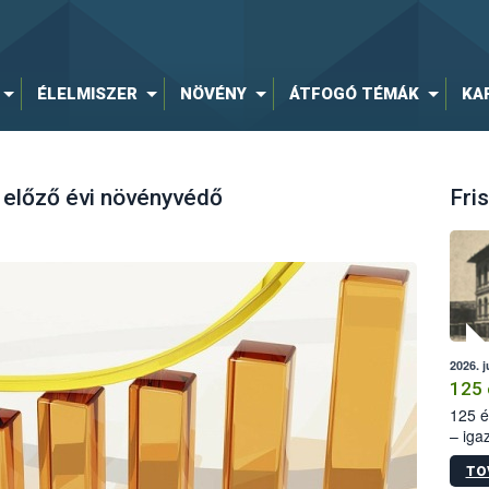
ÉLELMISZER
NÖVÉNY
ÁTFOGÓ TÉMÁK
KA
 előző évi növényvédő
Fris
2026. j
125 
125 é
– iga
állam
TO
15. sz