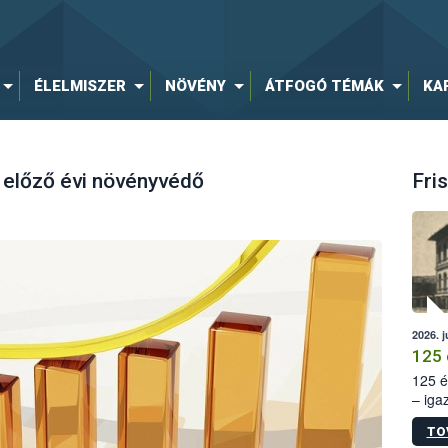
ÉLELMISZER
NÖVÉNY
ÁTFOGÓ TÉMÁK
KA
 előző évi növényvédő
Fris
2026. j
125 
125 é
– iga
állam
TO
15. sz