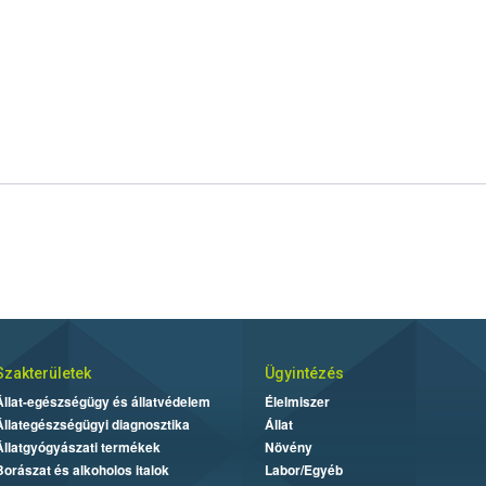
Szakterületek
Ügyintézés
Állat-egészségügy és állatvédelem
Élelmiszer
Állategészségügyi diagnosztika
Állat
Állatgyógyászati termékek
Növény
Borászat és alkoholos italok
Labor/Egyéb