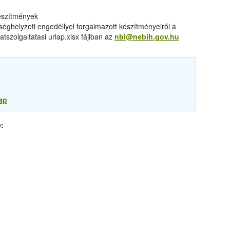
készítmények
éghelyzeti engedéllyel forgalmazott készítményeiről a
tszolgaltatasi urlap.xlsx fájlban az
nbi@nebih.gov.hu
ap
: