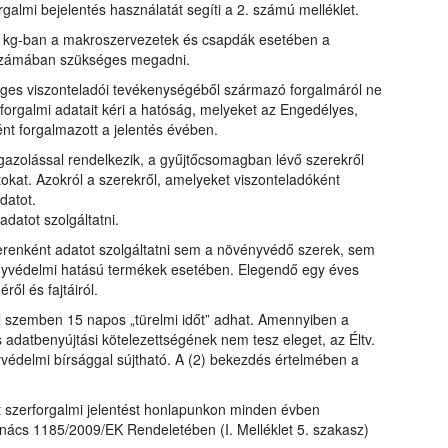
galmi bejelentés használatát segíti a 2. számú melléklet.
y kg-ban a makroszervezetek és csapdák esetében a
bszámában szükséges megadni.
eges viszonteladói tevékenységéből származó forgalmáról ne
forgalmi adatait kéri a hatóság, melyeket az Engedélyes,
ént forgalmazott a jelentés évében.
zolással rendelkezik, a gyűjtőcsomagban lévő szerekről
okat. Azokról a szerekről, amelyeket viszonteladóként
datot.
datot szolgáltatni.
enként adatot szolgáltatni sem a növényvédő szerek, sem
yvédelmi hatású termékek esetében. Elegendő egy éves
l és fajtáiról.
el szemben 15 napos „türelmi időt” adhat. Amennyiben a
s adatbenyújtási kötelezettségének nem tesz eleget, az Éltv.
yvédelmi bírsággal sújtható. A (2) bekezdés értelmében a
lt szerforgalmi jelentést honlapunkon minden évben
nács 1185/2009/EK Rendeletében (I. Melléklet 5. szakasz)