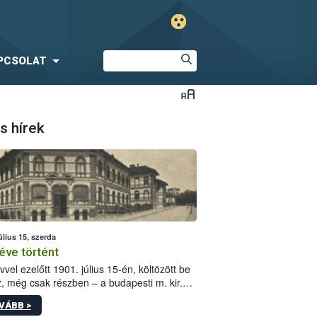
PCSOLAT
s hírek
úlius 15, szerda
éve történt
vvel ezelőtt 1901. július 15-én, költözött be
z, még csak részben – a budapesti m. kir.
i vetőmagvizsgáló állomás a Kis Rókus utca
VÁBB >
ám alatti, Czigler Győző által tervezett új