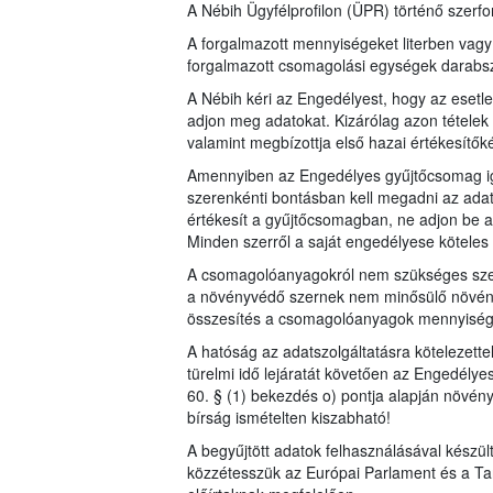
A Nébih Ügyfélprofilon (ÜPR) történő szerfor
A forgalmazott mennyiségeket literben vag
forgalmazott csomagolási egységek dara
A Nébih kéri az Engedélyest, hogy az esetl
adjon meg adatokat. Kizárólag azon tételek 
valamint megbízottja első hazai értékesítők
Amennyiben az Engedélyes gyűjtőcsomag iga
szerenkénti bontásban kell megadni az adat
értékesít a gyűjtőcsomagban, ne adjon be a
Minden szerről a saját engedélyese köteles a
A csomagolóanyagokról nem szükséges szer
a növényvédő szernek nem minősülő növén
összesítés a csomagolóanyagok mennyiségérő
A hatóság az adatszolgáltatásra kötelezett
türelmi idő lejáratát követően az Engedélye
60. § (1) bekezdés o) pontja alapján növén
bírság ismételten kiszabható!
A begyűjtött adatok felhasználásával készü
közzétesszük az Európai Parlament és a Ta