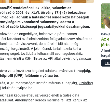
épüle
009/EK rendeletének 67. cikke, valamint az
ről szóló 2008. évi XLVI. törvény 17.§ (5) bekezdése
 meg kell adniuk a hatáskörrel rendelkező hatóságok
ennyiségeire vonatkozó valamennyi adatot a
ikáról szóló közösségi jogszabályokkal összhangban.
natkozóan az engedélyes, beleértve a párhuzamos
2026. j
tést készíteni az élelmiszerlánc-felügyeleti szerv részére az
Az e
amint a már visszavont, de a türelmi idő alatt még
járta
zági forgalmáról. A jelentésnek tartalmaznia kell a
A kedv
mennyiségét, továbbá a felhasznált csomagolóeszköz
forga
ás nem érinti a KSH, illetve az AKI által bekért forgalmazási
Korm.
TO
sérül
felme
 évre vonatkozó szerforgalmi adatokat
március 1. napjáig,
veszé
félprofil (ÜPR) felületén nyújtsa be
.
Ezen 
ás, a „0” mennyiséget szintén március 1. napjáig,
kizárólag
vonni
) felületén nyújtsa be.
jártas
ek hazai képviselettel, szíveskedjenek a Sales data_
tatásukat. Amennyiben kérdés merülne fel azt kérjük az
.