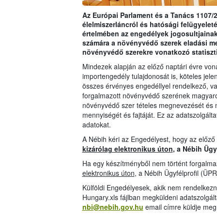
Az Európai Parlament és a Tanács 1107/2
élelmiszerláncról és hatósági felügyeleté
értelmében az engedélyek jogosultjainak
számára a növényvédő szerek eladási m
növényvédő szerekre vonatkozó statiszt
Mindezek alapján az előző naptári évre vo
importengedély tulajdonosát is, köteles jelen
összes érvényes engedéllyel rendelkező, val
forgalmazott növényvédő szerének magyarors
növényvédő szer tételes megnevezését és 
mennyiségét és fajtáját. Ez az adatszolgáltat
adatokat.
A Nébih kéri az Engedélyest, hogy az előző
kizárólag elektronikus úton
, a Nébih Ügy
Ha egy készítményből nem történt forgalmaz
elektronikus úton
, a Nébih Ügyfélprofil (ÜPR
Külföldi Engedélyesek, akik nem rendelkezn
Hungary.xls fájlban megküldeni adatszolgál
nbi@nebih.gov.hu
email címre küldje meg