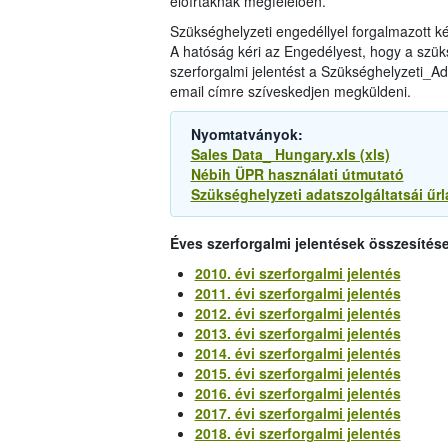
előírtaknak megfelelően.
Szükséghelyzeti engedéllyel forgalmazott 
A hatóság kéri az Engedélyest, hogy a szüks
szerforgalmi jelentést a Szükséghelyzeti_Ada
email címre szíveskedjen megküldeni.
Nyomtatványok:
Sales Data_ Hungary.xls (xls)
Nébih ÜPR használati útmutató
Szükséghelyzeti adatszolgáltatsái űrl
Éves szerforgalmi jelentések összesítése
2010. évi szerforgalmi jelentés
2011. évi szerforgalmi jelentés
2012. évi szerforgalmi jelentés
2013. évi szerforgalmi jelentés
2014. évi szerforgalmi jelentés
2015. évi szerforgalmi jelentés
2016. évi szerforgalmi jelentés
2017. évi szerforgalmi jelentés
2018. évi szerforgalmi jelentés