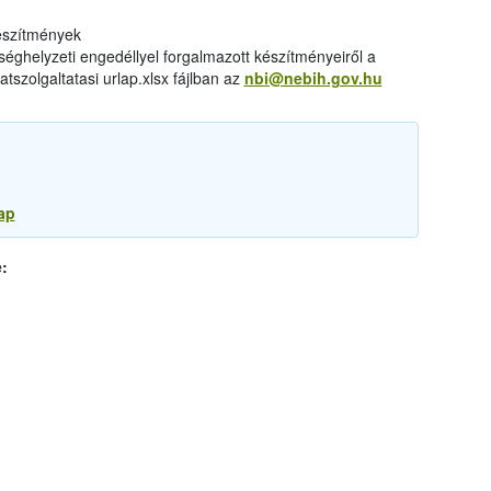
készítmények
éghelyzeti engedéllyel forgalmazott készítményeiről a
tszolgaltatasi urlap.xlsx fájlban az
nbi@nebih.gov.hu
ap
: