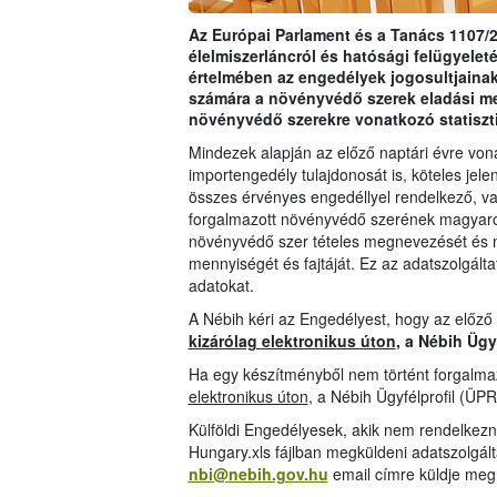
Az Európai Parlament és a Tanács 1107/2
élelmiszerláncról és hatósági felügyeleté
értelmében az engedélyek jogosultjainak
számára a növényvédő szerek eladási m
növényvédő szerekre vonatkozó statiszt
Mindezek alapján az előző naptári évre vo
importengedély tulajdonosát is, köteles jelen
összes érvényes engedéllyel rendelkező, val
forgalmazott növényvédő szerének magyarors
növényvédő szer tételes megnevezését és 
mennyiségét és fajtáját. Ez az adatszolgáltat
adatokat.
A Nébih kéri az Engedélyest, hogy az előző
kizárólag elektronikus úton
, a Nébih Ügy
Ha egy készítményből nem történt forgalmaz
elektronikus úton
, a Nébih Ügyfélprofil (ÜPR
Külföldi Engedélyesek, akik nem rendelkezn
Hungary.xls fájlban megküldeni adatszolgál
nbi@nebih.gov.hu
email címre küldje meg