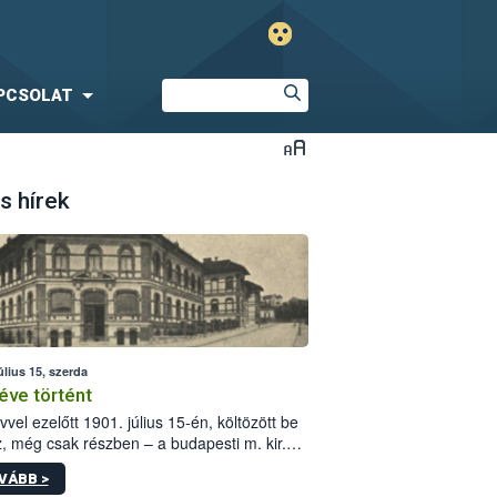
PCSOLAT
s hírek
úlius 15, szerda
éve történt
vvel ezelőtt 1901. július 15-én, költözött be
z, még csak részben – a budapesti m. kir.
i vetőmagvizsgáló állomás a Kis Rókus utca
VÁBB >
ám alatti, Czigler Győző által tervezett új