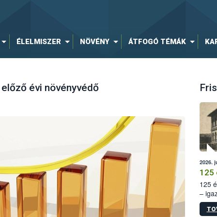
ÉLELMISZER
NÖVÉNY
ÁTFOGÓ TÉMÁK
KA
 előző évi növényvédő
Fris
2026. j
125 
125 é
– iga
állam
TO
15. sz