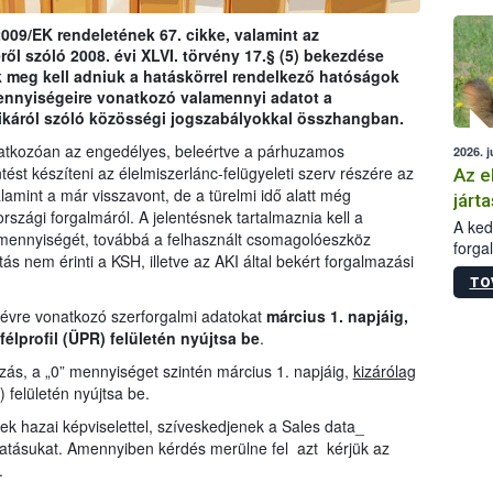
épüle
009/EK rendeletének 67. cikke, valamint az
ről szóló 2008. évi XLVI. törvény 17.§ (5) bekezdése
 meg kell adniuk a hatáskörrel rendelkező hatóságok
ennyiségeire vonatkozó valamennyi adatot a
ikáról szóló közösségi jogszabályokkal összhangban.
natkozóan az engedélyes, beleértve a párhuzamos
2026. j
tést készíteni az élelmiszerlánc-felügyeleti szerv részére az
Az e
amint a már visszavont, de a türelmi idő alatt még
járta
zági forgalmáról. A jelentésnek tartalmaznia kell a
A kedv
mennyiségét, továbbá a felhasznált csomagolóeszköz
forga
ás nem érinti a KSH, illetve az AKI által bekért forgalmazási
Korm.
TO
sérül
felme
 évre vonatkozó szerforgalmi adatokat
március 1. napjáig,
veszé
félprofil (ÜPR) felületén nyújtsa be
.
Ezen 
ás, a „0” mennyiséget szintén március 1. napjáig,
kizárólag
vonni
) felületén nyújtsa be.
jártas
ek hazai képviselettel, szíveskedjenek a Sales data_
tatásukat. Amennyiben kérdés merülne fel azt kérjük az
.