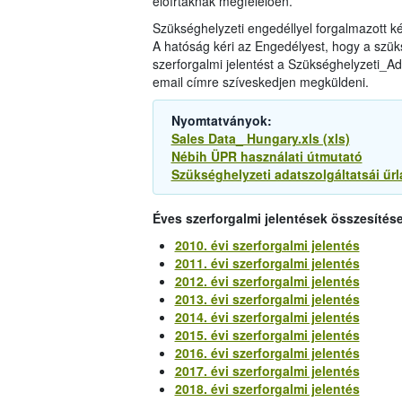
előírtaknak megfelelően.
Szükséghelyzeti engedéllyel forgalmazott 
A hatóság kéri az Engedélyest, hogy a szüks
szerforgalmi jelentést a Szükséghelyzeti_Ada
email címre szíveskedjen megküldeni.
Nyomtatványok:
Sales Data_ Hungary.xls (xls)
Nébih ÜPR használati útmutató
Szükséghelyzeti adatszolgáltatsái űrl
Éves szerforgalmi jelentések összesítése
2010. évi szerforgalmi jelentés
2011. évi szerforgalmi jelentés
2012. évi szerforgalmi jelentés
2013. évi szerforgalmi jelentés
2014. évi szerforgalmi jelentés
2015. évi szerforgalmi jelentés
2016. évi szerforgalmi jelentés
2017. évi szerforgalmi jelentés
2018. évi szerforgalmi jelentés