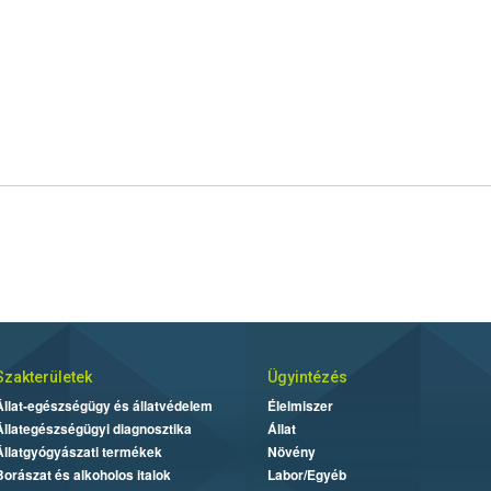
Szakterületek
Ügyintézés
Állat-egészségügy és állatvédelem
Élelmiszer
Állategészségügyi diagnosztika
Állat
Állatgyógyászati termékek
Növény
Borászat és alkoholos italok
Labor/Egyéb