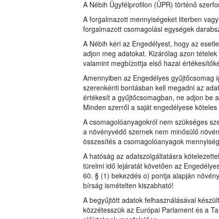
A Nébih Ügyfélprofilon (ÜPR) történő szerfor
A forgalmazott mennyiségeket literben vag
forgalmazott csomagolási egységek dara
A Nébih kéri az Engedélyest, hogy az esetl
adjon meg adatokat. Kizárólag azon tételek 
valamint megbízottja első hazai értékesítők
Amennyiben az Engedélyes gyűjtőcsomag iga
szerenkénti bontásban kell megadni az adat
értékesít a gyűjtőcsomagban, ne adjon be a
Minden szerről a saját engedélyese köteles a
A csomagolóanyagokról nem szükséges szer
a növényvédő szernek nem minősülő növén
összesítés a csomagolóanyagok mennyiségérő
A hatóság az adatszolgáltatásra kötelezett
türelmi idő lejáratát követően az Engedélye
60. § (1) bekezdés o) pontja alapján növén
bírság ismételten kiszabható!
A begyűjtött adatok felhasználásával készü
közzétesszük az Európai Parlament és a Ta