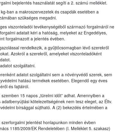
galmi bejelentés használatát segíti a 2. számú melléklet.
y kg-ban a makroszervezetek és csapdák esetében a
bszámában szükséges megadni.
eges viszonteladói tevékenységéből származó forgalmáról ne
forgalmi adatait kéri a hatóság, melyeket az Engedélyes,
ént forgalmazott a jelentés évében.
zolással rendelkezik, a gyűjtőcsomagban lévő szerekről
okat. Azokról a szerekről, amelyeket viszonteladóként
datot.
datot szolgáltatni.
enként adatot szolgáltatni sem a növényvédő szerek, sem
yvédelmi hatású termékek esetében. Elegendő egy éves
l és fajtáiról.
el szemben 15 napos „türelmi időt” adhat. Amennyiben a
s adatbenyújtási kötelezettségének nem tesz eleget, az Éltv.
yvédelmi bírsággal sújtható. A (2) bekezdés értelmében a
lt szerforgalmi jelentést honlapunkon minden évben
nács 1185/2009/EK Rendeletében (I. Melléklet 5. szakasz)