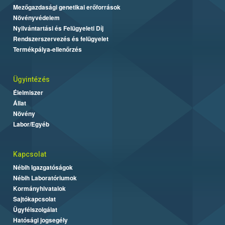
Mezőgazdasági genetikai erőforrások
Növényvédelem
Nyilvántartási és Felügyeleti Díj
Rendszerszervezés és felügyelet
Termékpálya-ellenőrzés
Ügyintézés
Élelmiszer
Állat
Növény
Labor/Egyéb
Kapcsolat
Nébih Igazgatóságok
Nébih Laboratóriumok
Kormányhivatalok
Sajtókapcsolat
Ügyfélszolgálat
Hatósági jogsegély