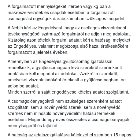
A forgalmazott mennyiségeket literben vagy kg-ban a
makroszervezetek és csapdák esetében a forgalmazott
csomagolási egységek darabszámában szükséges megadni.
A Nébih kéri az Engedélyest, hogy az esetleges viszonteladói
tevékenységéből származó forgalmáról ne adjon meg adatokat.
Kizárólag azon tételek forgalmi adatait kéri a hatóság, melyeket
az Engedélyes, valamint megbízottja első hazai értékesítőként
forgalmazott a jelentés évében.
Amennyiben az Engedélyes gyűjtőcsomag igazolással
rendelkezik, a gyűjtőcsomagban lévő szerekről szerenkénti
bontásban kell megadni az adatokat. Azokról a szerekről,
amelyeket viszonteladóként értékesít a gyűjtőcsomagban, ne
adjon be adatot.
Minden szerről a saját engedélyese köteles adatot szolgáltatni.
A csomagolóanyagokról nem szükséges szerenként adatot
szolgáltatni sem a növényvédő szerek, sem a növényvédő
szernek nem minősülő növényvédelmi hatású termékek
esetében. Elegendő egy éves összesítés a csomagolóanyagok
mennyiségéről és fajtáiról.
A hatóság az adatszolgáltatásra kötelezettel szemben 15 napos