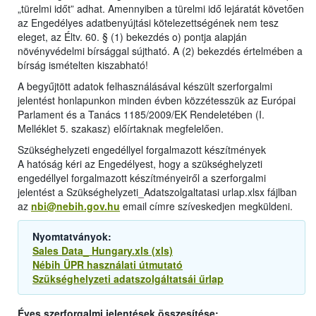
„türelmi időt” adhat. Amennyiben a türelmi idő lejáratát követően
az Engedélyes adatbenyújtási kötelezettségének nem tesz
eleget, az Éltv. 60. § (1) bekezdés o) pontja alapján
növényvédelmi bírsággal sújtható. A (2) bekezdés értelmében a
bírság ismételten kiszabható!
A begyűjtött adatok felhasználásával készült szerforgalmi
jelentést honlapunkon minden évben közzétesszük az Európai
Parlament és a Tanács 1185/2009/EK Rendeletében (I.
Melléklet 5. szakasz) előírtaknak megfelelően.
Szükséghelyzeti engedéllyel forgalmazott készítmények
A hatóság kéri az Engedélyest, hogy a szükséghelyzeti
engedéllyel forgalmazott készítményeiről a szerforgalmi
jelentést a Szükséghelyzeti_Adatszolgaltatasi urlap.xlsx fájlban
az
nbi@nebih.gov.hu
email címre szíveskedjen megküldeni.
Nyomtatványok:
Sales Data_ Hungary.xls (xls)
Nébih ÜPR használati útmutató
Szükséghelyzeti adatszolgáltatsái űrlap
Éves szerforgalmi jelentések összesítése: