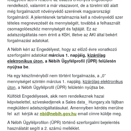
rendelkező, valamint a már visszavont, de a türelmi idő alatt
még forgalmazott növényvédő szerének magyarországi
forgalmáról. A jelentésnek tartalmaznia kell a növényvédő szer
tételes megnevezését és mennyiségét, továbbá a felhasznált
csomagolóeszköz mennyiségét és fajtáját. Ez az
adatszolgáltatás nem érinti a KSH, illetve az AKI által bekért
forgalmazási adatokat.
A Nébih kéri az Engedélyest, hogy az előző évre vonatkozó
szerforgalmi adatokat
március 1. napjáig,
kizárólag
elektronikus úton
, a Nébih Ügyfélprofil (ÜPR) felületén
nyújtsa be
.
Ha egy készítményből nem történt forgalmazás, a „0”
mennyiséget szintén március 1. napjáig,
kizárólag elektronikus
úton
, a Nébih Ügyfélprofil (ÜPR) felületén nyújtsa be.
Külföldi Engedélyesek, akik nem rendelkeznek hazai
képviselettel, szíveskedjenek a Sales data_ Hungary.xls fájlban
megküldeni adatszolgáltatásukat. Amennyiben kérdés merülne
fel azt kérjük az
nbi@nebih.gov.hu
email címre küldje meg.
A Nébih Ügyfélprofilon (ÜPR) történő szerforgalmi bejelentés
használatát segíti a 2. számú melléklet.