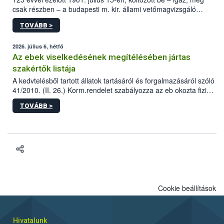
csak részben – a budapesti m. kir. állami vetőmagvizsgáló
állomás a Kis Rókus utca 15. szám alatti, Czigler Győző által
TOVÁBB >
tervezett új épületébe.
2026. július 6, hétfő
Az ebek viselkedésének megítélésében jártas
szakértők listája
A kedvtelésből tartott állatok tartásáról és forgalmazásáról szóló
41/2010. (II. 26.) Korm.rendelet szabályozza az eb okozta fizikai
sérülés, illetve ennek veszélye keletkezésekor felmerülő
TOVÁBB >
hatósági feladatokat, valamint a veszélyes eb tartását és annak
engedélyezését. Ezen eljárások során szükség esetén be kell
vonni az ebek viselkedésének megítélésében jártas szakértőt.
Cookie beállítások
Hivatalunk