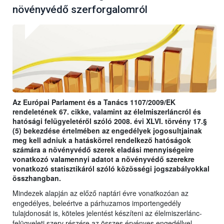
növényvédő szerforgalomról
Az Európai Parlament és a Tanács 1107/2009/EK
rendeletének 67. cikke, valamint az élelmiszerláncról és
hatósági felügyeletéről szóló 2008. évi XLVI. törvény 17.§
(5) bekezdése értelmében az engedélyek jogosultjainak
meg kell adniuk a hatáskörrel rendelkező hatóságok
számára a növényvédő szerek eladási mennyiségeire
vonatkozó valamennyi adatot a növényvédő szerekre
vonatkozó statisztikáról szóló közösségi jogszabályokkal
összhangban.
Mindezek alapján az előző naptári évre vonatkozóan az
engedélyes, beleértve a párhuzamos importengedély
tulajdonosát is, köteles jelentést készíteni az élelmiszerlánc-
felügyeleti szerv részére az összes érvényes engedéllyel