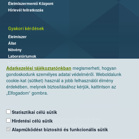
Élelmiszermentő Központ
Hírlevél feliratkozás
Gyakori kérdések
Élelmiszer
Állat
Növény
Laboratóriumok
Labor/Egyéb
Adatkezelési tájékoztatónkban
megismerheti, hogyan
gondoskodunk személyes adatai védelméről. Weboldalunk
cookie-kat (sütiket) használ a jobb felhasználói élmény
érdekében, melynek biztosításához kérjük, kattintson az
„Elfogadom” gombra.
Statisztikai célú sütik
Nemzeti Élelmiszerlánc-biztonsági Hivatal
Hirdetési célú sütik
Cím: 1024 Budapest, Keleti Károly utca. 24.
Alapműködést biztosító és funkcionális sütik
Levelezési cím: 1525 Budapest. Pf. 30.