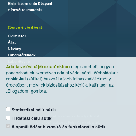
Élelmiszermentő Központ
Hírlevél feliratkozás
Gyakori kérdések
Élelmiszer
Állat
Növény
Laboratóriumok
Labor/Egyéb
Adatkezelési tájékoztatónkban
megismerheti, hogyan
gondoskodunk személyes adatai védelméről. Weboldalunk
cookie-kat (sütiket) használ a jobb felhasználói élmény
érdekében, melynek biztosításához kérjük, kattintson az
„Elfogadom” gombra.
Statisztikai célú sütik
Nemzeti Élelmiszerlánc-biztonsági Hivatal
Hirdetési célú sütik
Cím: 1024 Budapest, Keleti Károly utca. 24.
Alapműködést biztosító és funkcionális sütik
Levelezési cím: 1525 Budapest. Pf. 30.