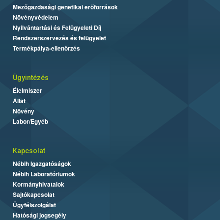
Mezőgazdasági genetikai erőforrások
Növényvédelem
Nyilvántartási és Felügyeleti Díj
Rendszerszervezés és felügyelet
Termékpálya-ellenőrzés
Ügyintézés
Élelmiszer
Állat
Növény
Labor/Egyéb
Kapcsolat
Nébih Igazgatóságok
Nébih Laboratóriumok
Kormányhivatalok
Sajtókapcsolat
Ügyfélszolgálat
Hatósági jogsegély