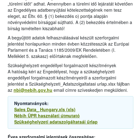
„türelmi időt” adhat. Amennyiben a türelmi idő lejáratát követően
az Engedélyes adatbenyújtási kötelezettségének nem tesz
eleget, az Éltv. 60. § (1) bekezdés o) pontja alapján
növényvédelmi bírsággal sújtható. A (2) bekezdés értelmében a
bírság ismételten kiszabható!
A begyűjtött adatok felhasználásával készült szerforgalmi
jelentést honlapunkon minden évben közzétesszük az Európai
Parlament és a Tanács 1185/2009/EK Rendeletében (I.
Melléklet 5. szakasz) előírtaknak megfelelően.
Szükséghelyzeti engedéllyel forgalmazott készítmények
A hatóság kéri az Engedélyest, hogy a szükséghelyzeti
engedéllyel forgalmazott készítményeiről a szerforgalmi
jelentést a Szükséghelyzeti_Adatszolgaltatasi urlap.xlsx fájlban
az
nbi@nebih.gov.hu
email címre szíveskedjen megküldeni.
Nyomtatványok:
Sales Data_ Hungary.xls (xls)
Nébih ÜPR használati útmutató
Szükséghelyzeti adatszolgáltatsái űrlap
Éves szerforgalmi jelentések összesítése: