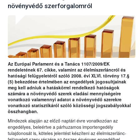
növényvédő szerforgalomról
Az Európai Parlament és a Tanács 1107/2009/EK
rendeletének 67. cikke, valamint az élelmiszerláncról és
hatósági felügyeletéről szóló 2008. évi XLVI. törvény 17.§
(5) bekezdése értelmében az engedélyek jogosultjainak
meg kell adniuk a hatáskörrel rendelkező hatóságok
számára a növényvédő szerek eladási mennyiségeire
vonatkozó valamennyi adatot a növényvédő szerekre
vonatkozó statisztikáról szóló közösségi jogszabályokkal
összhangban.
Mindezek alapján az előző naptári évre vonatkozóan az
engedélyes, beleértve a párhuzamos importengedély
tulajdonosát is, köteles jelentést készíteni az élelmiszerlánc-
felügyeleti szerv részére az összes érvényes engedéllyel