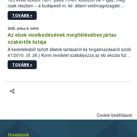
csak részben – a budapesti m. kir. állami vetőmagvizsgáló
állomás a Kis Rókus utca 15. szám alatti, Czigler Győző által
TOVÁBB >
tervezett új épületébe.
2026. július 6, hétfő
Az ebek viselkedésének megítélésében jártas
szakértők listája
A kedvtelésből tartott állatok tartásáról és forgalmazásáról szóló
41/2010. (II. 26.) Korm.rendelet szabályozza az eb okozta fizikai
sérülés, illetve ennek veszélye keletkezésekor felmerülő
TOVÁBB >
hatósági feladatokat, valamint a veszélyes eb tartását és annak
engedélyezését. Ezen eljárások során szükség esetén be kell
vonni az ebek viselkedésének megítélésében jártas szakértőt.
Cookie beállítások
Hivatalunk