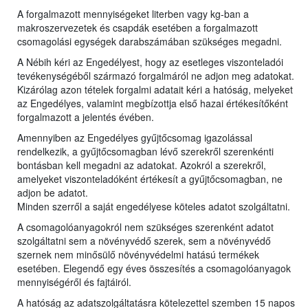
A forgalmazott mennyiségeket literben vagy kg-ban a
makroszervezetek és csapdák esetében a forgalmazott
csomagolási egységek darabszámában szükséges megadni.
A Nébih kéri az Engedélyest, hogy az esetleges viszonteladói
tevékenységéből származó forgalmáról ne adjon meg adatokat.
Kizárólag azon tételek forgalmi adatait kéri a hatóság, melyeket
az Engedélyes, valamint megbízottja első hazai értékesítőként
forgalmazott a jelentés évében.
Amennyiben az Engedélyes gyűjtőcsomag igazolással
rendelkezik, a gyűjtőcsomagban lévő szerekről szerenkénti
bontásban kell megadni az adatokat. Azokról a szerekről,
amelyeket viszonteladóként értékesít a gyűjtőcsomagban, ne
adjon be adatot.
Minden szerről a saját engedélyese köteles adatot szolgáltatni.
A csomagolóanyagokról nem szükséges szerenként adatot
szolgáltatni sem a növényvédő szerek, sem a növényvédő
szernek nem minősülő növényvédelmi hatású termékek
esetében. Elegendő egy éves összesítés a csomagolóanyagok
mennyiségéről és fajtáiról.
A hatóság az adatszolgáltatásra kötelezettel szemben 15 napos