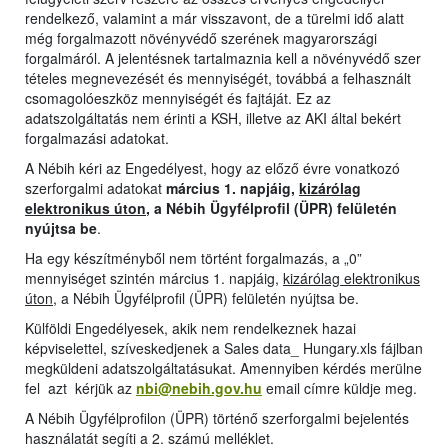
rendelkező, valamint a már visszavont, de a türelmi idő alatt
még forgalmazott növényvédő szerének magyarországi
forgalmáról. A jelentésnek tartalmaznia kell a növényvédő szer
tételes megnevezését és mennyiségét, továbbá a felhasznált
csomagolóeszköz mennyiségét és fajtáját. Ez az
adatszolgáltatás nem érinti a KSH, illetve az AKI által bekért
forgalmazási adatokat.
A Nébih kéri az Engedélyest, hogy az előző évre vonatkozó
szerforgalmi adatokat
március 1. napjáig,
kizárólag
elektronikus úton
, a Nébih Ügyfélprofil (ÜPR) felületén
nyújtsa be
.
Ha egy készítményből nem történt forgalmazás, a „0”
mennyiséget szintén március 1. napjáig,
kizárólag elektronikus
úton
, a Nébih Ügyfélprofil (ÜPR) felületén nyújtsa be.
Külföldi Engedélyesek, akik nem rendelkeznek hazai
képviselettel, szíveskedjenek a Sales data_ Hungary.xls fájlban
megküldeni adatszolgáltatásukat. Amennyiben kérdés merülne
fel azt kérjük az
nbi@nebih.gov.hu
email címre küldje meg.
A Nébih Ügyfélprofilon (ÜPR) történő szerforgalmi bejelentés
használatát segíti a 2. számú melléklet.