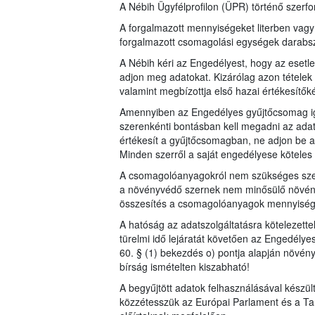
A Nébih Ügyfélprofilon (ÜPR) történő szerfor
A forgalmazott mennyiségeket literben vag
forgalmazott csomagolási egységek dara
A Nébih kéri az Engedélyest, hogy az esetl
adjon meg adatokat. Kizárólag azon tételek 
valamint megbízottja első hazai értékesítők
Amennyiben az Engedélyes gyűjtőcsomag iga
szerenkénti bontásban kell megadni az adat
értékesít a gyűjtőcsomagban, ne adjon be a
Minden szerről a saját engedélyese köteles a
A csomagolóanyagokról nem szükséges szer
a növényvédő szernek nem minősülő növén
összesítés a csomagolóanyagok mennyiségérő
A hatóság az adatszolgáltatásra kötelezett
türelmi idő lejáratát követően az Engedélye
60. § (1) bekezdés o) pontja alapján növén
bírság ismételten kiszabható!
A begyűjtött adatok felhasználásával készü
közzétesszük az Európai Parlament és a Ta