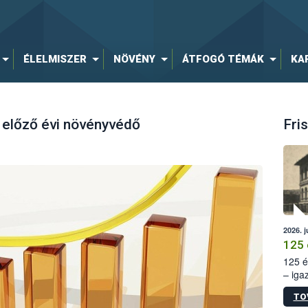
ÉLELMISZER
NÖVÉNY
ÁTFOGÓ TÉMÁK
KA
 előző évi növényvédő
Fris
2026. j
125 
125 é
– iga
állam
TO
15. sz