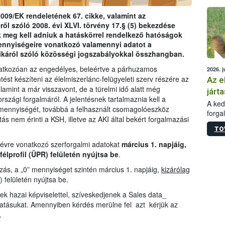
épüle
009/EK rendeletének 67. cikke, valamint az
ről szóló 2008. évi XLVI. törvény 17.§ (5) bekezdése
 meg kell adniuk a hatáskörrel rendelkező hatóságok
ennyiségeire vonatkozó valamennyi adatot a
ikáról szóló közösségi jogszabályokkal összhangban.
natkozóan az engedélyes, beleértve a párhuzamos
2026. j
tést készíteni az élelmiszerlánc-felügyeleti szerv részére az
Az e
amint a már visszavont, de a türelmi idő alatt még
járta
zági forgalmáról. A jelentésnek tartalmaznia kell a
A kedv
mennyiségét, továbbá a felhasznált csomagolóeszköz
forga
ás nem érinti a KSH, illetve az AKI által bekért forgalmazási
Korm.
TO
sérül
felme
 évre vonatkozó szerforgalmi adatokat
március 1. napjáig,
veszé
félprofil (ÜPR) felületén nyújtsa be
.
Ezen 
ás, a „0” mennyiséget szintén március 1. napjáig,
kizárólag
vonni
) felületén nyújtsa be.
jártas
ek hazai képviselettel, szíveskedjenek a Sales data_
tatásukat. Amennyiben kérdés merülne fel azt kérjük az
.