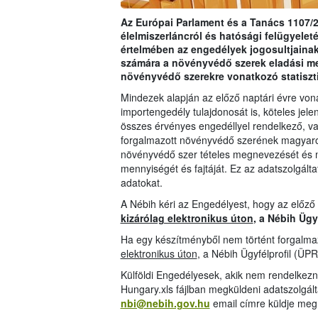
Az Európai Parlament és a Tanács 1107/2
élelmiszerláncról és hatósági felügyeleté
értelmében az engedélyek jogosultjainak
számára a növényvédő szerek eladási m
növényvédő szerekre vonatkozó statiszt
Mindezek alapján az előző naptári évre vo
importengedély tulajdonosát is, köteles jelen
összes érvényes engedéllyel rendelkező, val
forgalmazott növényvédő szerének magyarors
növényvédő szer tételes megnevezését és 
mennyiségét és fajtáját. Ez az adatszolgáltat
adatokat.
A Nébih kéri az Engedélyest, hogy az előző
kizárólag elektronikus úton
, a Nébih Ügy
Ha egy készítményből nem történt forgalmaz
elektronikus úton
, a Nébih Ügyfélprofil (ÜPR
Külföldi Engedélyesek, akik nem rendelkezn
Hungary.xls fájlban megküldeni adatszolgál
nbi@nebih.gov.hu
email címre küldje meg