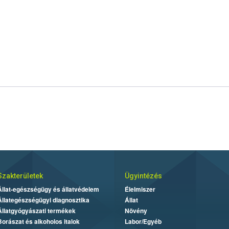
Szakterületek
Ügyintézés
Állat-egészségügy és állatvédelem
Élelmiszer
Állategészségügyi diagnosztika
Állat
Állatgyógyászati termékek
Növény
Borászat és alkoholos italok
Labor/Egyéb