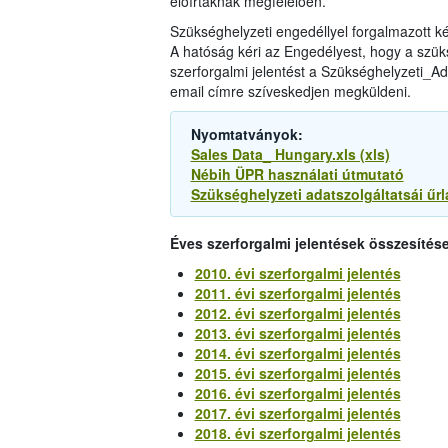
előírtaknak megfelelően.
Szükséghelyzeti engedéllyel forgalmazott 
A hatóság kéri az Engedélyest, hogy a szüks
szerforgalmi jelentést a Szükséghelyzeti_Ada
email címre szíveskedjen megküldeni.
Nyomtatványok:
Sales Data_ Hungary.xls (xls)
Nébih ÜPR használati útmutató
Szükséghelyzeti adatszolgáltatsái űrl
Éves szerforgalmi jelentések összesítése
2010. évi szerforgalmi jelentés
2011. évi szerforgalmi jelentés
2012. évi szerforgalmi jelentés
2013. évi szerforgalmi jelentés
2014. évi szerforgalmi jelentés
2015. évi szerforgalmi jelentés
2016. évi szerforgalmi jelentés
2017. évi szerforgalmi jelentés
2018. évi szerforgalmi jelentés