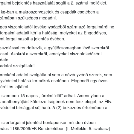
galmi bejelentés használatát segíti a 2. számú melléklet.
y kg-ban a makroszervezetek és csapdák esetében a
bszámában szükséges megadni.
eges viszonteladói tevékenységéből származó forgalmáról ne
forgalmi adatait kéri a hatóság, melyeket az Engedélyes,
ént forgalmazott a jelentés évében.
zolással rendelkezik, a gyűjtőcsomagban lévő szerekről
okat. Azokról a szerekről, amelyeket viszonteladóként
datot.
datot szolgáltatni.
enként adatot szolgáltatni sem a növényvédő szerek, sem
yvédelmi hatású termékek esetében. Elegendő egy éves
l és fajtáiról.
el szemben 15 napos „türelmi időt” adhat. Amennyiben a
s adatbenyújtási kötelezettségének nem tesz eleget, az Éltv.
yvédelmi bírsággal sújtható. A (2) bekezdés értelmében a
lt szerforgalmi jelentést honlapunkon minden évben
nács 1185/2009/EK Rendeletében (I. Melléklet 5. szakasz)