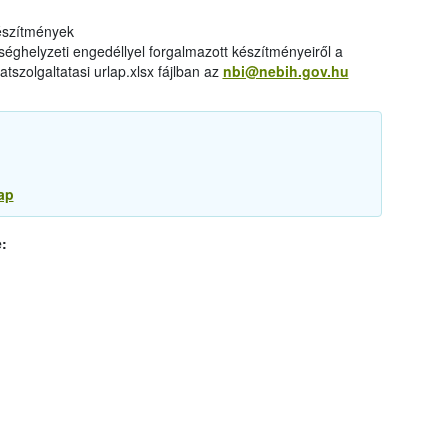
készítmények
éghelyzeti engedéllyel forgalmazott készítményeiről a
tszolgaltatasi urlap.xlsx fájlban az
nbi@nebih.gov.hu
ap
: