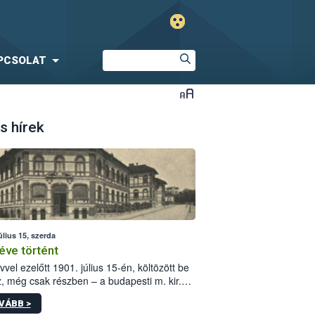
PCSOLAT
s hírek
úlius 15, szerda
éve történt
vvel ezelőtt 1901. július 15-én, költözött be
z, még csak részben – a budapesti m. kir.
i vetőmagvizsgáló állomás a Kis Rókus utca
VÁBB >
ám alatti, Czigler Győző által tervezett új