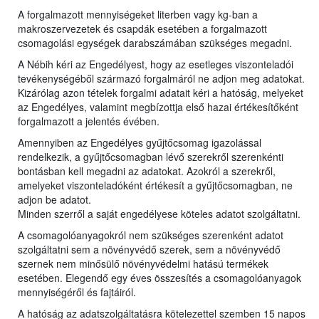
A forgalmazott mennyiségeket literben vagy kg-ban a
makroszervezetek és csapdák esetében a forgalmazott
csomagolási egységek darabszámában szükséges megadni.
A Nébih kéri az Engedélyest, hogy az esetleges viszonteladói
tevékenységéből származó forgalmáról ne adjon meg adatokat.
Kizárólag azon tételek forgalmi adatait kéri a hatóság, melyeket
az Engedélyes, valamint megbízottja első hazai értékesítőként
forgalmazott a jelentés évében.
Amennyiben az Engedélyes gyűjtőcsomag igazolással
rendelkezik, a gyűjtőcsomagban lévő szerekről szerenkénti
bontásban kell megadni az adatokat. Azokról a szerekről,
amelyeket viszonteladóként értékesít a gyűjtőcsomagban, ne
adjon be adatot.
Minden szerről a saját engedélyese köteles adatot szolgáltatni.
A csomagolóanyagokról nem szükséges szerenként adatot
szolgáltatni sem a növényvédő szerek, sem a növényvédő
szernek nem minősülő növényvédelmi hatású termékek
esetében. Elegendő egy éves összesítés a csomagolóanyagok
mennyiségéről és fajtáiról.
A hatóság az adatszolgáltatásra kötelezettel szemben 15 napos