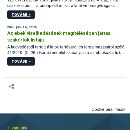
csak részben – a budapesti m. kir. állami vetőmagvizsgáló
állomás a Kis Rókus utca 15. szám alatti, Czigler Győző által
TOVÁBB >
tervezett új épületébe.
2026. július 6, hétfő
Az ebek viselkedésének megítélésében jártas
szakértők listája
A kedvtelésből tartott állatok tartásáról és forgalmazásáról szóló
41/2010. (II. 26.) Korm.rendelet szabályozza az eb okozta fizikai
sérülés, illetve ennek veszélye keletkezésekor felmerülő
TOVÁBB >
hatósági feladatokat, valamint a veszélyes eb tartását és annak
engedélyezését. Ezen eljárások során szükség esetén be kell
vonni az ebek viselkedésének megítélésében jártas szakértőt.
Cookie beállítások
Hivatalunk