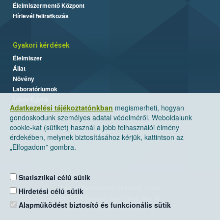
Élelmiszermentő Központ
Hírlevél feliratkozás
Gyakori kérdések
Élelmiszer
Állat
Növény
Laboratóriumok
Labor/Egyéb
Adatkezelési tájékoztatónkban
megismerheti, hogyan
gondoskodunk személyes adatai védelméről. Weboldalunk
cookie-kat (sütiket) használ a jobb felhasználói élmény
érdekében, melynek biztosításához kérjük, kattintson az
„Elfogadom” gombra.
Statisztikai célú sütik
Nemzeti Élelmiszerlánc-biztonsági Hivatal
Hirdetési célú sütik
Cím: 1024 Budapest, Keleti Károly utca. 24.
Alapműködést biztosító és funkcionális sütik
Levelezési cím: 1525 Budapest. Pf. 30.