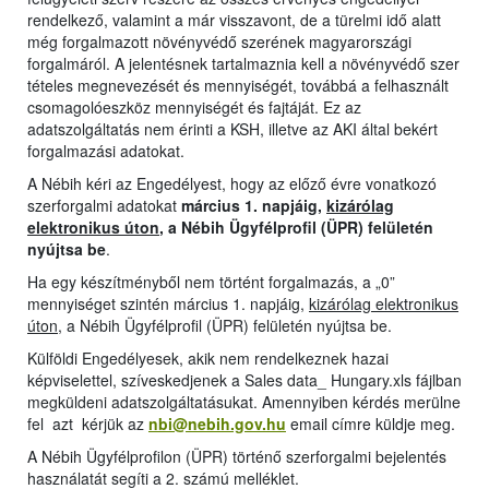
rendelkező, valamint a már visszavont, de a türelmi idő alatt
még forgalmazott növényvédő szerének magyarországi
forgalmáról. A jelentésnek tartalmaznia kell a növényvédő szer
tételes megnevezését és mennyiségét, továbbá a felhasznált
csomagolóeszköz mennyiségét és fajtáját. Ez az
adatszolgáltatás nem érinti a KSH, illetve az AKI által bekért
forgalmazási adatokat.
A Nébih kéri az Engedélyest, hogy az előző évre vonatkozó
szerforgalmi adatokat
március 1. napjáig,
kizárólag
elektronikus úton
, a Nébih Ügyfélprofil (ÜPR) felületén
nyújtsa be
.
Ha egy készítményből nem történt forgalmazás, a „0”
mennyiséget szintén március 1. napjáig,
kizárólag elektronikus
úton
, a Nébih Ügyfélprofil (ÜPR) felületén nyújtsa be.
Külföldi Engedélyesek, akik nem rendelkeznek hazai
képviselettel, szíveskedjenek a Sales data_ Hungary.xls fájlban
megküldeni adatszolgáltatásukat. Amennyiben kérdés merülne
fel azt kérjük az
nbi@nebih.gov.hu
email címre küldje meg.
A Nébih Ügyfélprofilon (ÜPR) történő szerforgalmi bejelentés
használatát segíti a 2. számú melléklet.