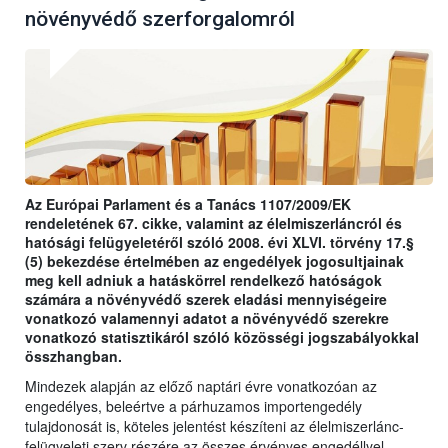
növényvédő szerforgalomról
Az Európai Parlament és a Tanács 1107/2009/EK
rendeletének 67. cikke, valamint az élelmiszerláncról és
hatósági felügyeletéről szóló 2008. évi XLVI. törvény 17.§
(5) bekezdése értelmében az engedélyek jogosultjainak
meg kell adniuk a hatáskörrel rendelkező hatóságok
számára a növényvédő szerek eladási mennyiségeire
vonatkozó valamennyi adatot a növényvédő szerekre
vonatkozó statisztikáról szóló közösségi jogszabályokkal
összhangban.
Mindezek alapján az előző naptári évre vonatkozóan az
engedélyes, beleértve a párhuzamos importengedély
tulajdonosát is, köteles jelentést készíteni az élelmiszerlánc-
felügyeleti szerv részére az összes érvényes engedéllyel