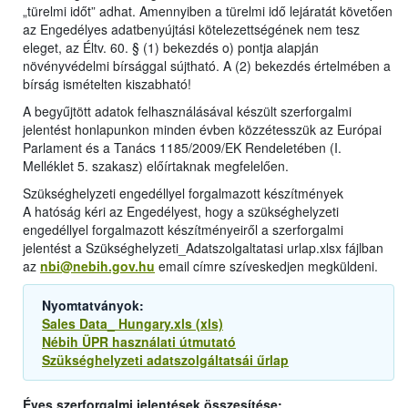
„türelmi időt” adhat. Amennyiben a türelmi idő lejáratát követően
az Engedélyes adatbenyújtási kötelezettségének nem tesz
eleget, az Éltv. 60. § (1) bekezdés o) pontja alapján
növényvédelmi bírsággal sújtható. A (2) bekezdés értelmében a
bírság ismételten kiszabható!
A begyűjtött adatok felhasználásával készült szerforgalmi
jelentést honlapunkon minden évben közzétesszük az Európai
Parlament és a Tanács 1185/2009/EK Rendeletében (I.
Melléklet 5. szakasz) előírtaknak megfelelően.
Szükséghelyzeti engedéllyel forgalmazott készítmények
A hatóság kéri az Engedélyest, hogy a szükséghelyzeti
engedéllyel forgalmazott készítményeiről a szerforgalmi
jelentést a Szükséghelyzeti_Adatszolgaltatasi urlap.xlsx fájlban
az
nbi@nebih.gov.hu
email címre szíveskedjen megküldeni.
Nyomtatványok:
Sales Data_ Hungary.xls (xls)
Nébih ÜPR használati útmutató
Szükséghelyzeti adatszolgáltatsái űrlap
Éves szerforgalmi jelentések összesítése: