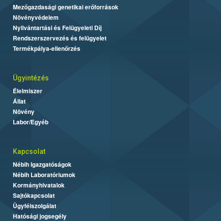
Mezőgazdasági genetikai erőforrások
Növényvédelem
Nyilvántartási és Felügyeleti Díj
Rendszerszervezés és felügyelet
Termékpálya-ellenőrzés
Ügyintézés
Élelmiszer
Állat
Növény
Labor/Egyéb
Kapcsolat
Nébih Igazgatóságok
Nébih Laboratóriumok
Kormányhivatalok
Sajtókapcsolat
Ügyfélszolgálat
Hatósági jogsegély