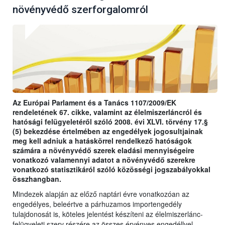
növényvédő szerforgalomról
Az Európai Parlament és a Tanács 1107/2009/EK
rendeletének 67. cikke, valamint az élelmiszerláncról és
hatósági felügyeletéről szóló 2008. évi XLVI. törvény 17.§
(5) bekezdése értelmében az engedélyek jogosultjainak
meg kell adniuk a hatáskörrel rendelkező hatóságok
számára a növényvédő szerek eladási mennyiségeire
vonatkozó valamennyi adatot a növényvédő szerekre
vonatkozó statisztikáról szóló közösségi jogszabályokkal
összhangban.
Mindezek alapján az előző naptári évre vonatkozóan az
engedélyes, beleértve a párhuzamos importengedély
tulajdonosát is, köteles jelentést készíteni az élelmiszerlánc-
felügyeleti szerv részére az összes érvényes engedéllyel