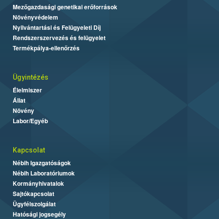
Mezőgazdasági genetikai erőforrások
Növényvédelem
Nyilvántartási és Felügyeleti Díj
Rendszerszervezés és felügyelet
Termékpálya-ellenőrzés
Ügyintézés
Élelmiszer
Állat
Növény
Labor/Egyéb
Kapcsolat
Nébih Igazgatóságok
Nébih Laboratóriumok
Kormányhivatalok
Sajtókapcsolat
Ügyfélszolgálat
Hatósági jogsegély