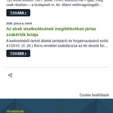
csak részben – a budapesti m. kir. állami vetőmagvizsgáló
állomás a Kis Rókus utca 15. szám alatti, Czigler Győző által
TOVÁBB >
tervezett új épületébe.
2026. július 6, hétfő
Az ebek viselkedésének megítélésében jártas
szakértők listája
A kedvtelésből tartott állatok tartásáról és forgalmazásáról szóló
41/2010. (II. 26.) Korm.rendelet szabályozza az eb okozta fizikai
sérülés, illetve ennek veszélye keletkezésekor felmerülő
TOVÁBB >
hatósági feladatokat, valamint a veszélyes eb tartását és annak
engedélyezését. Ezen eljárások során szükség esetén be kell
vonni az ebek viselkedésének megítélésében jártas szakértőt.
Cookie beállítások
Hivatalunk