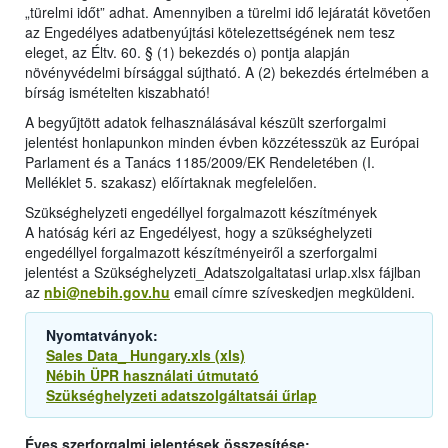
„türelmi időt” adhat. Amennyiben a türelmi idő lejáratát követően
az Engedélyes adatbenyújtási kötelezettségének nem tesz
eleget, az Éltv. 60. § (1) bekezdés o) pontja alapján
növényvédelmi bírsággal sújtható. A (2) bekezdés értelmében a
bírság ismételten kiszabható!
A begyűjtött adatok felhasználásával készült szerforgalmi
jelentést honlapunkon minden évben közzétesszük az Európai
Parlament és a Tanács 1185/2009/EK Rendeletében (I.
Melléklet 5. szakasz) előírtaknak megfelelően.
Szükséghelyzeti engedéllyel forgalmazott készítmények
A hatóság kéri az Engedélyest, hogy a szükséghelyzeti
engedéllyel forgalmazott készítményeiről a szerforgalmi
jelentést a Szükséghelyzeti_Adatszolgaltatasi urlap.xlsx fájlban
az
nbi@nebih.gov.hu
email címre szíveskedjen megküldeni.
Nyomtatványok:
Sales Data_ Hungary.xls (xls)
Nébih ÜPR használati útmutató
Szükséghelyzeti adatszolgáltatsái űrlap
Éves szerforgalmi jelentések összesítése: