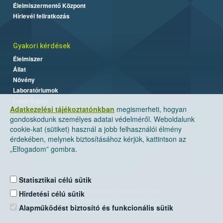
Élelmiszermentő Központ
Hírlevél feliratkozás
Gyakori kérdések
Élelmiszer
Állat
Növény
Laboratóriumok
Labor/Egyéb
Adatkezelési tájékoztatónkban
megismerheti, hogyan
gondoskodunk személyes adatai védelméről. Weboldalunk
cookie-kat (sütiket) használ a jobb felhasználói élmény
érdekében, melynek biztosításához kérjük, kattintson az
„Elfogadom” gombra.
Statisztikai célú sütik
Nemzeti Élelmiszerlánc-biztonsági Hivatal
Hirdetési célú sütik
Cím: 1024 Budapest, Keleti Károly utca. 24.
Alapműködést biztosító és funkcionális sütik
Levelezési cím: 1525 Budapest. Pf. 30.