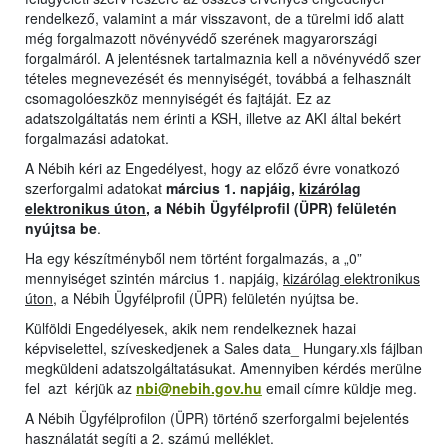
rendelkező, valamint a már visszavont, de a türelmi idő alatt
még forgalmazott növényvédő szerének magyarországi
forgalmáról. A jelentésnek tartalmaznia kell a növényvédő szer
tételes megnevezését és mennyiségét, továbbá a felhasznált
csomagolóeszköz mennyiségét és fajtáját. Ez az
adatszolgáltatás nem érinti a KSH, illetve az AKI által bekért
forgalmazási adatokat.
A Nébih kéri az Engedélyest, hogy az előző évre vonatkozó
szerforgalmi adatokat
március 1. napjáig,
kizárólag
elektronikus úton
, a Nébih Ügyfélprofil (ÜPR) felületén
nyújtsa be
.
Ha egy készítményből nem történt forgalmazás, a „0”
mennyiséget szintén március 1. napjáig,
kizárólag elektronikus
úton
, a Nébih Ügyfélprofil (ÜPR) felületén nyújtsa be.
Külföldi Engedélyesek, akik nem rendelkeznek hazai
képviselettel, szíveskedjenek a Sales data_ Hungary.xls fájlban
megküldeni adatszolgáltatásukat. Amennyiben kérdés merülne
fel azt kérjük az
nbi@nebih.gov.hu
email címre küldje meg.
A Nébih Ügyfélprofilon (ÜPR) történő szerforgalmi bejelentés
használatát segíti a 2. számú melléklet.