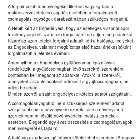
A forgalmazott mennyiségeket literben vagy kg-ban a
makroszervezetek és csapdák esetében a forgalmazott
csomagolási egységek darabszámában szükséges megadni.
A Nébih kéri az Engedélyest, hogy az esetleges viszonteladói
tevékenységéből származó forgalmáról ne adjon meg adatokat.
Kizárólag azon tételek forgalmi adatait kéri a hatóság, melyeket
az Engedélyes, valamint megbízottja első hazai értékesítőként
forgalmazott a jelentés évében.
Amennyiben az Engedélyes gyűjtőcsomag igazolással
rendelkezik, a gyűjtőcsomagban lévő szerekről szerenkénti
bontásban kell megadni az adatokat. Azokról a szerekről,
amelyeket viszonteladóként értékesít a gyűjtőcsomagban, ne
adjon be adatot.
Minden szerről a saját engedélyese köteles adatot szolgáltatni.
A csomagolóanyagokról nem szükséges szerenként adatot
szolgáltatni sem a növényvédő szerek, sem a növényvédő
szernek nem minősülő növényvédelmi hatású termékek
esetében. Elegendő egy éves összesítés a csomagolóanyagok
mennyiségéről és fajtáiról.
A hatóság az adatszolgáltatásra kötelezettel szemben 15 napos