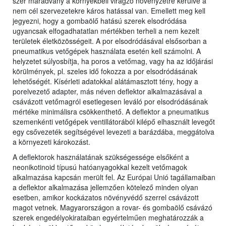
szer maradvány a környékbeli virágzó növényzetre kerülve a
nem cél szervezetekre káros hatással van. Emellett meg kell
jegyezni, hogy a gombaölő hatású szerek elsodródása
ugyancsak elfogadhatatlan mértékben terheli a nem kezelt
területek életközösségeit. A por elsodródásával elsősorban a
pneumatikus vetőgépek használata esetén kell számolni. A
helyzetet súlyosbítja, ha poros a vetőmag, vagy ha az időjárási
körülmények, pl. szeles idő fokozza a por elsodródásának
lehetőségét. Kísérleti adatokkal alátámasztott tény, hogy a
porelvezető adapter, más néven deflektor alkalmazásával a
csávázott vetőmagról esetlegesen leváló por elsodródásának
mértéke minimálisra csökkenthető. A deflektor a pneumatikus
szemenkénti vetőgépek ventillátorából kilépő elhasznált levegőt
egy csővezeték segítségével levezeti a barázdába, meggátolva
a környezeti károkozást.
A deflektorok használatának szükségessége elsőként a
neonikotinoid típusú hatóanyagokkal kezelt vetőmagok
alkalmazása kapcsán merült fel. Az Európai Unió tagállamaiban
a deflektor alkalmazása jellemzően kötelező minden olyan
esetben, amikor kockázatos növényvédő szerrel csávázott
magot vetnek. Magyarországon a rovar- és gombaölő csávázó
szerek engedélyokirataiban egyértelműen meghatározzák a