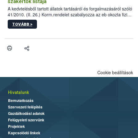
szakértők listája
A kedvtelésből tartott állatok tartásáról és forgalmazásáról szóló
41/2010. (II. 26.) Korm.rendelet szabályozza az eb okozta fizikai
sérülés, illetve ennek veszélye keletkezésekor felmerülő
TOVÁBB >
hatósági feladatokat, valamint a veszélyes eb tartását és annak
engedélyezését. Ezen eljárások során szükség esetén be kell
vonni az ebek viselkedésének megítélésében jártas szakértőt.
Cookie beállítások
Hivatalunk
Bemutatkozás
Szervezeti felépítés
Gazdálkodási adatok
Felügyeleti szervünk
Projektek
Kapcsolódó linkek