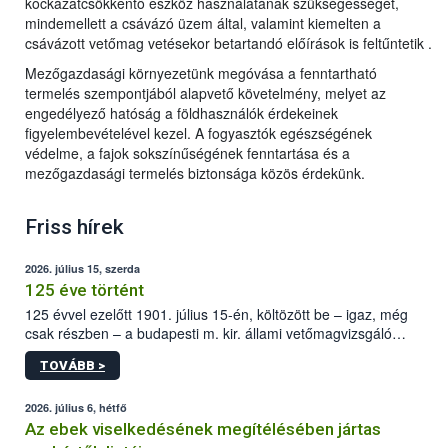
kockázatcsökkentő eszköz használatának szükségességét,
mindemellett a csávázó üzem által, valamint kiemelten a
csávázott vetőmag vetésekor betartandó előírások is feltűntetik .
Mezőgazdasági környezetünk megóvása a fenntartható
termelés szempontjából alapvető követelmény, melyet az
engedélyező hatóság a földhasználók érdekeinek
figyelembevételével kezel. A fogyasztók egészségének
védelme, a fajok sokszínűségének fenntartása és a
mezőgazdasági termelés biztonsága közös érdekünk.
Friss hírek
2026. július 15, szerda
125 éve történt
125 évvel ezelőtt 1901. július 15-én, költözött be – igaz, még
csak részben – a budapesti m. kir. állami vetőmagvizsgáló
állomás a Kis Rókus utca 15. szám alatti, Czigler Győző által
TOVÁBB >
tervezett új épületébe.
2026. július 6, hétfő
Az ebek viselkedésének megítélésében jártas