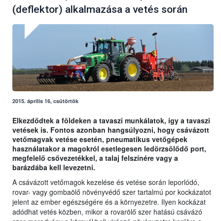
(deflektor) alkalmazása a vetés során
2015. április 16, csütörtök
Elkezdődtek a földeken a tavaszi munkálatok, így a tavaszi
vetések is. Fontos azonban hangsúlyozni, hogy csávázott
vetőmagvak vetése esetén, pneumatikus vetőgépek
használatakor a magokról esetlegesen ledörzsölődő port,
megfelelő csővezetékkel, a talaj felszínére vagy a
barázdába kell levezetni.
A csávázott vetőmagok kezelése és vetése során leporlódó,
rovar- vagy gombaölő növényvédő szer tartalmú por kockázatot
jelent az ember egészségére és a környezetre. Ilyen kockázat
adódhat vetés közben, mikor a rovarölő szer hatású csávázó