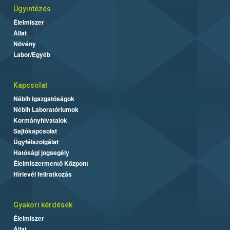
Ügyintézés
Élelmiszer
Állat
Növény
Labor/Egyéb
Kapcsolat
Nébih Igazgatóságok
Nébih Laboratóriumok
Kormányhivatalok
Sajtókapcsolat
Ügyfélszolgálat
Hatósági jogsegély
Élelmiszermentő Központ
Hírlevél feliratkozás
Gyakori kérdések
Élelmiszer
Állat