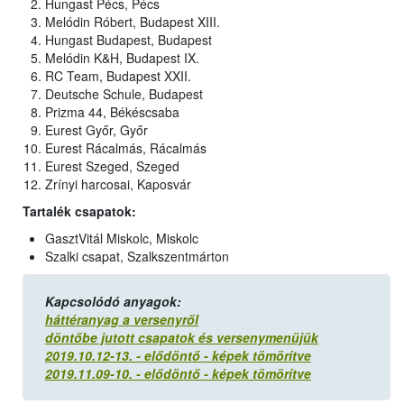
Hungast Pécs, Pécs
Melódin Róbert, Budapest XIII.
Hungast Budapest, Budapest
Melódin K&H, Budapest IX.
RC Team, Budapest XXII.
Deutsche Schule, Budapest
Prizma 44, Békéscsaba
Eurest Győr, Győr
Eurest Rácalmás, Rácalmás
Eurest Szeged, Szeged
Zrínyi harcosai, Kaposvár
Tartalék csapatok:
GasztVitál Miskolc, Miskolc
Szalki csapat, Szalkszentmárton
Kapcsolódó anyagok:
háttéranyag a versenyről
döntőbe jutott csapatok és versenymenüjük
2019.10.12-13. - elődöntő - képek tömörítve
2019.11.09-10. - elődöntő - képek tömörítve