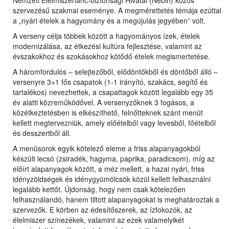
Nemzeti Élelmiszerlánc-biztonsági Hivatal (Nébih) közös
szervezésű szakmai eseménye. A megmérettetés témája ezúttal
a „nyári ételek a hagyomány és a megújulás jegyében” volt.
A verseny célja többek között a hagyományos ízek, ételek
modernizálása, az étkezési kultúra fejlesztése, valamint az
évszakokhoz és szokásokhoz kötődő ételek megismertetése.
A háromfordulós – selejtezőből, elődöntőkből és döntőből álló –
versenyre 3+1 fős csapatok (1-1 irányító, szakács, segítő és
tartalékos) nevezhettek, a csapattagok között legalább egy 35
év alatti közreműködővel. A versenyzőknek 3 fogásos, a
közétkeztetésben is elkészíthető, felnőtteknek szánt menüt
kellett megtervezniük, amely előételből vagy levesből, főételből
és desszertből áll.
A menüsorok egyik kötelező eleme a friss alapanyagokból
készült lecsó (zsiradék, hagyma, paprika, paradicsom), míg az
előírt alapanyagok között, a méz mellett, a hazai nyári, friss
idényzöldségek és idénygyümölcsök közül kellett felhasználni
legalább kettőt. Újdonság, hogy nem csak kötelezően
felhasználandó, hanem tiltott alapanyagokat is meghatároztak a
szervezők. E körben az édesítőszerek, az ízfokozók, az
élelmiszer színezékek, valamint az ezek valamelyikét