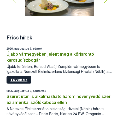
Friss hírek
2026. augusztus 7, péntek
Újabb vármegyében jelent meg a kőrisrontó
karcsúdíszbogár
Újabb területen, Borsod-Abaúj-Zemplén vármegyében is
igazolta a Nemzeti Élelmiszerlánc-biztonsági Hivatal (Nébih) a
kőrisrontó karcsúdíszbogár (Agrilus planipennis) jelenlétét. A
TOVÁBB >
kártevőt nem csak színcsapdában találták meg, de már fertőzött
fában is azonosították. A növényvédelmi szakemberek folytatják
az intenzív felderítést, emellett az intézkedéseket a szlovák
2026. augusztus 6, csütörtök
hatósággal is összehangolják a terjedés megállítása érdekében.
Szüret után is alkalmazható három növényvédő szer
az amerikai szőlőkabóca ellen
A Nemzeti Élelmiszerlánc-biztonsági Hivatal (Nébih) három
növényvédő szer – Decis Forte, Klartan 24 EW, Oroganic –