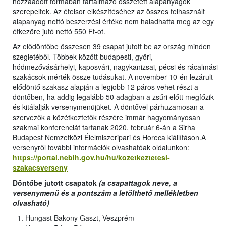
hozzáadott formában tartalmazó összetett alapanyagok
szerepeltek. Az ételsor elkészítéséhez az összes felhasznált
alapanyag nettó beszerzési értéke nem haladhatta meg az egy
étkezőre jutó nettó 550 Ft‐ot.
Az elődöntőbe összesen 39 csapat jutott be az ország minden
szegletéből. Többek között budapesti, győri,
hódmezővásárhelyi, kaposvári, nagykanizsai, pécsi és rácalmási
szakácsok mérték össze tudásukat. A november 10-én lezárult
elődöntő szakasz alapján a legjobb 12 páros vehet részt a
döntőben, ha addig legalább 50 adagban a zsűri előtt megfőzik
és kitálalják versenymenüjüket. A döntővel párhuzamosan a
szervezők a közétkeztetők részére immár hagyományosan
szakmai konferenciát tartanak 2020. február 6-án a Sirha
Budapest Nemzetközi Élelmiszeripari és Horeca kiállításon.A
versenyről további információk olvashatóak oldalunkon:
https://portal.nebih.gov.hu/hu/kozetkeztetesi-
szakacsverseny
Döntőbe jutott csapatok
(a csapattagok neve, a
versenymenü és a pontszám a letölthető mellékletben
olvasható)
Hungast Bakony Gaszt, Veszprém