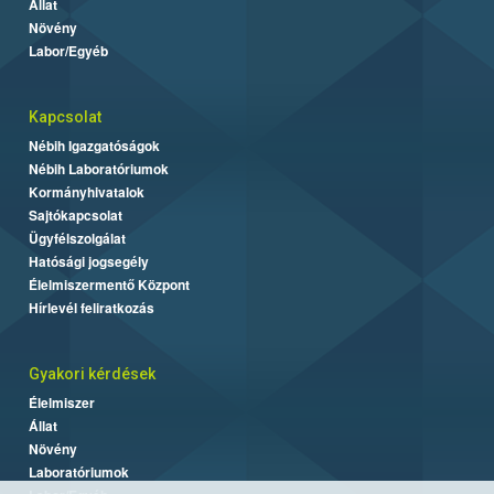
Állat
Növény
Labor/Egyéb
Kapcsolat
Nébih Igazgatóságok
Nébih Laboratóriumok
Kormányhivatalok
Sajtókapcsolat
Ügyfélszolgálat
Hatósági jogsegély
Élelmiszermentő Központ
Hírlevél feliratkozás
Gyakori kérdések
Élelmiszer
Állat
Növény
Laboratóriumok