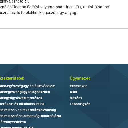
tintva érhető el.
ználási technológiáját folyamatosan frissítjük, amint újonnan
asználási feltételekkel kiegészül egy anyag.
Szakterületek
Ügyintézés
Állat-egészségügy és állatvédelem
Élelmiszer
Állategészségügyi diagnosztika
Állat
Állatgyógyászati termékek
Növény
Borászat és alkoholos italok
Labor/Egyéb
Élelmiszer- és takarmánybiztonság
Élelmiszerlánc-biztonsági laborhálózat
Járványvédelem
Kiemelt ügyek, EUTR