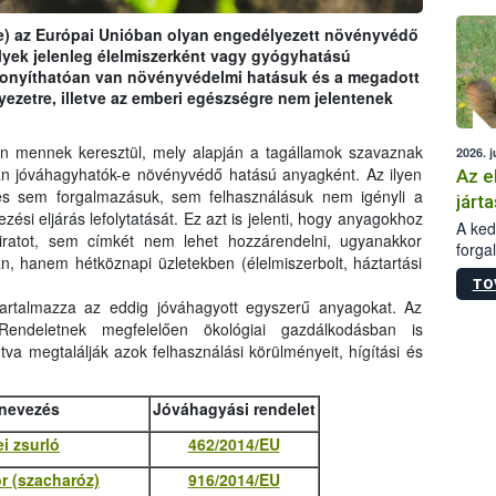
épüle
e) az Európai Unióban olyan engedélyezett növényvédő
yek jelenleg élelmiszerként vagy gyógyhatású
zonyíthatóan van növényvédelmi hatásuk és a megadott
ezetre, illetve az emberi egészségre nem jelentenek
n mennek keresztül, mely alapján a tagállamok szavaznak
2026. j
an jóváhagyhatók-e növényvédő hatású anyagként. Az ilyen
Az e
és sem forgalmazásuk, sem felhasználásuk nem igényli a
járta
i eljárás lefolytatását. Ez azt is jelenti, hogy anyagokhoz
A kedv
kiratot, sem címkét nem lehet hozzárendelni, ugyanakkor
forga
, hanem hétköznapi üzletekben (élelmiszerbolt, háztartási
Korm.
TO
sérül
tartalmazza az eddig jóváhagyott egyszerű anyagokat. Az
felme
deletnek megfelelően ökológiai gazdálkodásban is
veszé
va megtalálják azok felhasználási körülményeit, hígítási és
Ezen 
vonni
jártas
nevezés
Jóváhagyási rendelet
i zsurló
462/2014/EU
r (szacharóz)
916/2014/EU