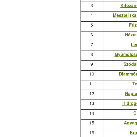
3
Kitozán
4
Mésztej (ka
5
Fűz
6
Házta
7
Le
8
Gyümölcsc
9
Szóda
10
Diammón
11
T
12
Napra
13
Hidrog
14
C
15
Agyag
16
Ko