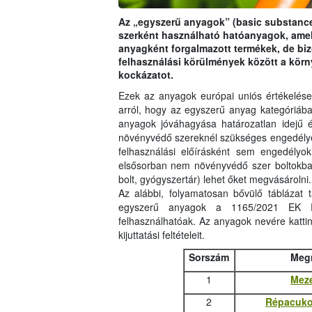
Az „egyszerű anyagok” (basic substanc
szerként használható hatóanyagok, amel
anyagként forgalmazott termékek, de bi
felhasználási körülmények között a körny
kockázatot.
Ezek az anyagok európai uniós értékelése
arról, hogy az egyszerű anyag kategóriáb
anyagok jóváhagyása határozatlan idejű 
növényvédő szereknél szükséges engedélyezés
felhasználási előírásként sem engedélyo
elsősorban nem növényvédő szer boltokban
bolt, gyógyszertár) lehet őket megvásárolni.
Az alábbi, folyamatosan bővülő táblázat 
egyszerű anyagok a 1165/2021 EK Ren
felhasználhatóak. Az anyagok nevére kattint
kijuttatási feltételeit.
Sorszám
Meg
1
Meze
2
Répacuko