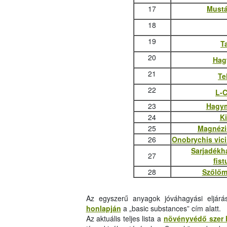
17
Mustá
18
19
T
20
Hag
21
Te
22
L-C
23
Hagym
24
K
25
Magnézi
26
Onobrychis vicii
Sarjadékh
27
fis
28
Szőlőm
Az egyszerű anyagok jóváhagyási eljárá
honlapján
a „basic substances” cím alatt.
Az aktuális teljes lista a
növényvédő szer 