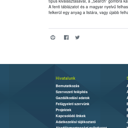
típus kiválasztásával, a „Search” gombra kat
A fenti táblázatot és a magyar nyelvű felhas
felkerül egy anyag a listára, vagy újabb felh
Hivatalunk
Bemutatkozás
Szervezeti felépítés
Gazdálkodási adatok
Felügyeleti szervünk
Projektek
Kapcsolódó linkek
Adatkezelési tájékoztató
Akadálymentességi nyilatkozat