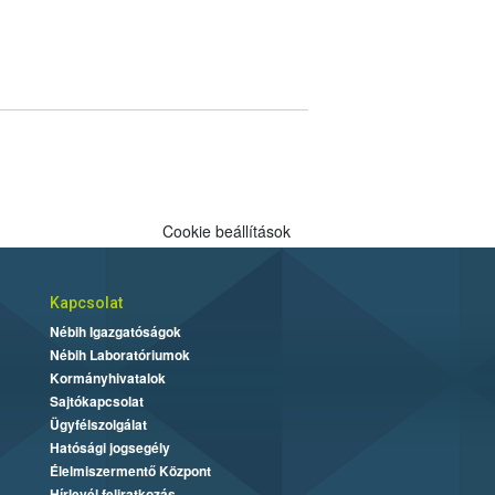
Cookie beállítások
Kapcsolat
Nébih Igazgatóságok
Nébih Laboratóriumok
Kormányhivatalok
Sajtókapcsolat
Ügyfélszolgálat
Hatósági jogsegély
Élelmiszermentő Központ
Hírlevél feliratkozás