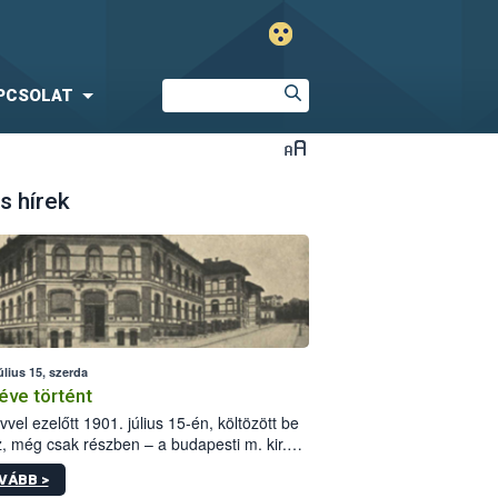
PCSOLAT
s hírek
úlius 15, szerda
éve történt
vvel ezelőtt 1901. július 15-én, költözött be
z, még csak részben – a budapesti m. kir.
i vetőmagvizsgáló állomás a Kis Rókus utca
VÁBB >
ám alatti, Czigler Győző által tervezett új