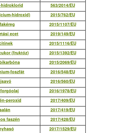
-hidroklorid
563/2014/EU
lcium-hidroxid)
2015/762/EU
fakéreg
2015/1107/EU
rtási ecet
2019/149/EU
citinek
2015/1116/EU
ukor (fruktóz)
2015/1392/EU
bikarbóna
2015/2069/EU
ium-foszfát
2016/548/EU
ejsavó
2016/560/EU
forgóolaj
2016/1978/EU
én-peroxid
2017/409/EU
salán
2017/419/EU
os faszén
2017/428/EU
nyhasó
2017/1529/EU