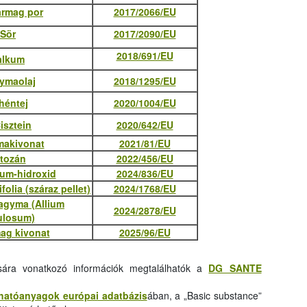
rmag por
2017/2066/EU
Sör
2017/2090/EU
2018/691/EU
alkum
ymaolaj
2018/1295/EU
héntej
2020/1004/EU
isztein
2020/642/EU
akivonat
2021/81/EU
itozán
2022/456/EU
um-hidroxid
2024/836/EU
folia (száraz pellet)
2024/1768/EU
agyma (Allium
2024/2878/EU
tulosum)
ag kivonat
2025/96/EU
sára vonatkozó információk megtalálhatók a
DG SANTE
hatóanyagok európai adatbázis
ában, a „Basic substance”