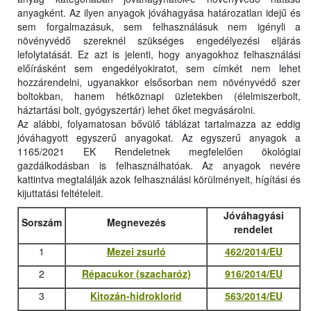
anyagként. Az ilyen anyagok jóváhagyása határozatlan idejű és
sem forgalmazásuk, sem felhasználásuk nem igényli a
növényvédő szereknél szükséges engedélyezési eljárás
lefolytatását. Ez azt is jelenti, hogy anyagokhoz felhasználási
előírásként sem engedélyokiratot, sem címkét nem lehet
hozzárendelni, ugyanakkor elsősorban nem növényvédő szer
boltokban, hanem hétköznapi üzletekben (élelmiszerbolt,
háztartási bolt, gyógyszertár) lehet őket megvásárolni.
Az alábbi, folyamatosan bővülő táblázat tartalmazza az eddig
jóváhagyott egyszerű anyagokat. Az egyszerű anyagok a
1165/2021 EK Rendeletnek megfelelően ökológiai
gazdálkodásban is felhasználhatóak. Az anyagok nevére
kattintva megtalálják azok felhasználási körülményeit, hígítási és
kijuttatási feltételeit.
Jóváhagyási
Sorszám
Megnevezés
rendelet
1
Mezei zsurló
462/2014/EU
2
Répacukor (szacharóz)
916/2014/EU
3
Kitozán-hidroklorid
563/2014/EU