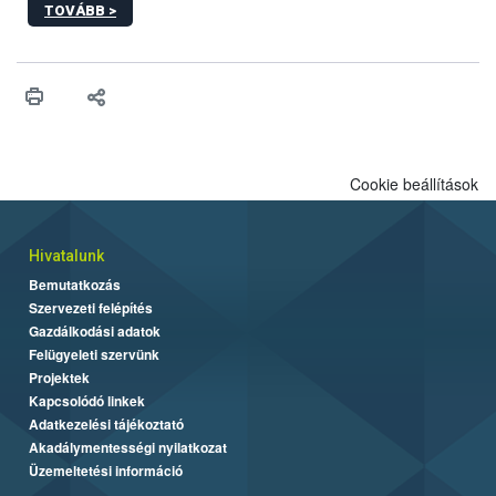
TOVÁBB >
hatósági feladatokat, valamint a veszélyes eb tartását és annak
engedélyezését. Ezen eljárások során szükség esetén be kell
vonni az ebek viselkedésének megítélésében jártas szakértőt.
Cookie beállítások
Hivatalunk
Bemutatkozás
Szervezeti felépítés
Gazdálkodási adatok
Felügyeleti szervünk
Projektek
Kapcsolódó linkek
Adatkezelési tájékoztató
Akadálymentességi nyilatkozat
Üzemeltetési információ