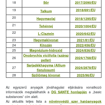
18
Sör
2017/2090/EU
19
2018/691/EU
Talkum
20
Hagymaolaj
2018/1295/EU
21
Tehéntej
2020/1004/EU
22
L-Cisztein
2020/642/EU
23
Hagymakivonat
2021/81/EU
24
Kitozán
2022/456/EU
25
Magnézium-hidroxid
2024/836/EU
Onobrychis viciifolia (száraz
26
2024/1768/EU
pellet)
Sarjadékhagyma (Allium
27
2024/2878/EU
fistulosum)
28
Szőlőmag kivonat
2025/96/EU
Az egyszerű anyagok jóváhagyási eljárására vonatkozó
információk megtalálhatók a
DG SANTE honlapján
a „basic
substances” cím alatt.
Az aktuális teljes lista a
növényvédő szer hatóanyagok