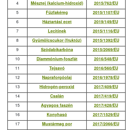
4
Mésztej (kalcium-hidroxid)
2015/762/EU
5
Fűzfakéreg
2015/1107/EU
6
Háztartási ecet
2019/149/EU
7
Lecitinek
2015/1116/EU
8
Gyümölcscukor (fruktóz)
2015/1392/EU
9
Szódabikarbóna
2015/2069/EU
10
Diammónium-foszfát
2016/548/EU
11
Tejsavó
2016/560/EU
12
Napraforgóolaj
2016/1978/EU
13
Hidrogén-peroxid
2017/409/EU
14
Csalán
2017/419/EU
15
Agyagos faszén
2017/428/EU
16
Konyhasó
2017/1529/EU
17
Mustármag por
2017/2066/EU