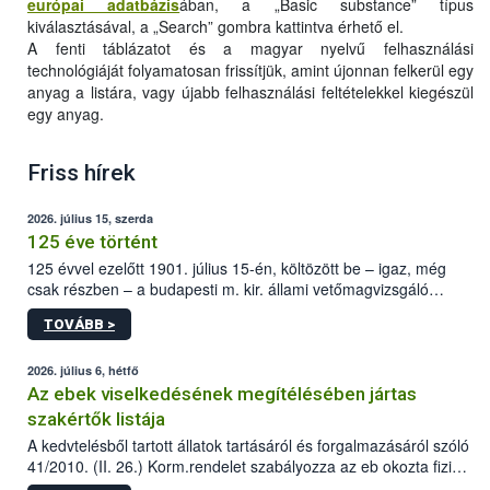
európai adatbázis
ában, a „Basic substance” típus
kiválasztásával, a „Search” gombra kattintva érhető el.
A fenti táblázatot és a magyar nyelvű felhasználási
technológiáját folyamatosan frissítjük, amint újonnan felkerül egy
anyag a listára, vagy újabb felhasználási feltételekkel kiegészül
egy anyag.
Friss hírek
2026. július 15, szerda
125 éve történt
125 évvel ezelőtt 1901. július 15-én, költözött be – igaz, még
csak részben – a budapesti m. kir. állami vetőmagvizsgáló
állomás a Kis Rókus utca 15. szám alatti, Czigler Győző által
TOVÁBB >
tervezett új épületébe.
2026. július 6, hétfő
Az ebek viselkedésének megítélésében jártas
szakértők listája
A kedvtelésből tartott állatok tartásáról és forgalmazásáról szóló
41/2010. (II. 26.) Korm.rendelet szabályozza az eb okozta fizikai
sérülés, illetve ennek veszélye keletkezésekor felmerülő