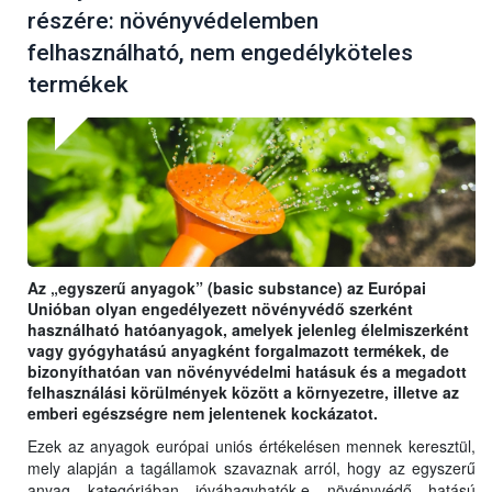
részére: növényvédelemben
felhasználható, nem engedélyköteles
termékek
Az „egyszerű anyagok” (basic substance) az Európai
Unióban olyan engedélyezett növényvédő szerként
használható hatóanyagok, amelyek jelenleg élelmiszerként
vagy gyógyhatású anyagként forgalmazott termékek, de
bizonyíthatóan van növényvédelmi hatásuk és a megadott
felhasználási körülmények között a környezetre, illetve az
emberi egészségre nem jelentenek kockázatot.
Ezek az anyagok európai uniós értékelésen mennek keresztül,
mely alapján a tagállamok szavaznak arról, hogy az egyszerű
anyag kategóriában jóváhagyhatók-e növényvédő hatású