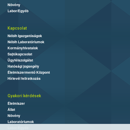
Növény
Labor/Egyéb
Kapcsolat
Nébih Igazgatóságok
Nébih Laboratóriumok
Kormányhivatalok
Sajtókapcsolat
Ügyfélszolgálat
Hatósági jogsegély
Élelmiszermentő Központ
Hírlevél feliratkozás
Gyakori kérdések
Élelmiszer
Állat
Növény
Laboratóriumok
Labor/Egyéb