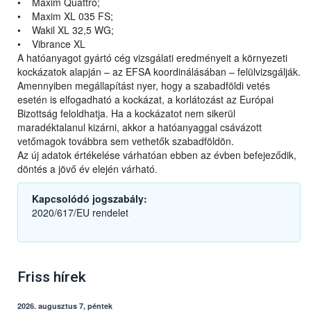
• Maxim Quattro;
• Maxim XL 035 FS;
• Wakil XL 32,5 WG;
• Vibrance XL
A hatóanyagot gyártó cég vizsgálati eredményeit a környezeti
kockázatok alapján – az EFSA koordinálásában – felülvizsgálják.
Amennyiben megállapítást nyer, hogy a szabadföldi vetés
esetén is elfogadható a kockázat, a korlátozást az Európai
Bizottság feloldhatja. Ha a kockázatot nem sikerül
maradéktalanul kizárni, akkor a hatóanyaggal csávázott
vetőmagok továbbra sem vethetők szabadföldön.
Az új adatok értékelése várhatóan ebben az évben befejeződik,
döntés a jövő év elején várható.
Kapcsolódó jogszabály:
2020/617/EU rendelet
Friss hírek
2026. augusztus 7, péntek