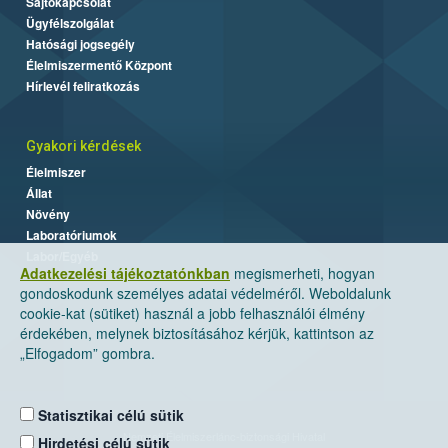
Sajtókapcsolat
Ügyfélszolgálat
Hatósági jogsegély
Élelmiszermentő Központ
Hírlevél feliratkozás
Gyakori kérdések
Élelmiszer
Állat
Növény
Laboratóriumok
Labor/Egyéb
Adatkezelési tájékoztatónkban
megismerheti, hogyan
gondoskodunk személyes adatai védelméről. Weboldalunk
cookie-kat (sütiket) használ a jobb felhasználói élmény
érdekében, melynek biztosításához kérjük, kattintson az
„Elfogadom” gombra.
Statisztikai célú sütik
Nemzeti Élelmiszerlánc-biztonsági Hivatal
Hirdetési célú sütik