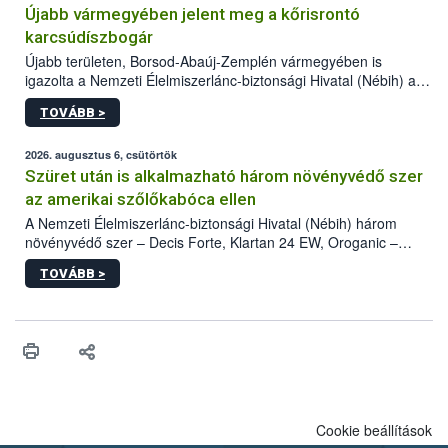
Újabb vármegyében jelent meg a kőrisrontó
karcsúdíszbogár
Újabb területen, Borsod-Abaúj-Zemplén vármegyében is
igazolta a Nemzeti Élelmiszerlánc-biztonsági Hivatal (Nébih) a
kőrisrontó karcsúdíszbogár (Agrilus planipennis) jelenlétét. A
TOVÁBB >
kártevőt nem csak színcsapdában találták meg, de már fertőzött
fában is azonosították. A növényvédelmi szakemberek folytatják
az intenzív felderítést, emellett az intézkedéseket a szlovák
2026. augusztus 6, csütörtök
hatósággal is összehangolják a terjedés megállítása érdekében.
Szüret után is alkalmazható három növényvédő szer
az amerikai szőlőkabóca ellen
A Nemzeti Élelmiszerlánc-biztonsági Hivatal (Nébih) három
növényvédő szer – Decis Forte, Klartan 24 EW, Oroganic –
engedélyokiratát módosította, így azok a szüretet követően,
TOVÁBB >
egészen a vesszőérettség (BBCH 91) stádiumáig
felhasználhatóak a szőlőben. A kiterjesztések célja, hogy a korai
érésű szőlőkben is legyen lehetőség a károsító elleni további
védekezésre. Az Oroganic készítmény kis kiszerelésben kiskerti
felhasználók számára is elérhető és ökológiai termesztésben is
engedélyezett.
Cookie beállítások