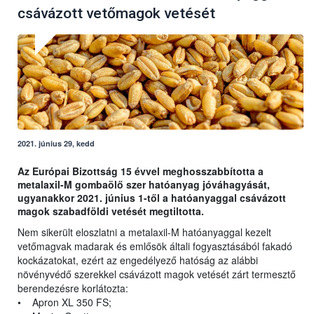
csávázott vetőmagok vetését
2021. június 29, kedd
Az Európai Bizottság 15 évvel meghosszabbította a
metalaxil-M gombaölő szer hatóanyag jóváhagyását,
ugyanakkor 2021. június 1-től a hatóanyaggal csávázott
magok szabadföldi vetését megtiltotta.
Nem sikerült eloszlatni a metalaxil-M hatóanyaggal kezelt
vetőmagvak madarak és emlősök általi fogyasztásából fakadó
kockázatokat, ezért az engedélyező hatóság az alábbi
növényvédő szerekkel csávázott magok vetését zárt termesztő
berendezésre korlátozta:
• Apron XL 350 FS;