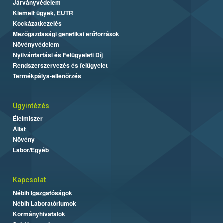
Járványvédelem
Kiemelt ügyek, EUTR
Kockázatkezelés
Mezőgazdasági genetikai erőforrások
Növényvédelem
Nyilvántartási és Felügyeleti Díj
Rendszerszervezés és felügyelet
Termékpálya-ellenőrzés
Ügyintézés
Élelmiszer
Állat
Növény
Labor/Egyéb
Kapcsolat
Nébih Igazgatóságok
Nébih Laboratóriumok
Kormányhivatalok