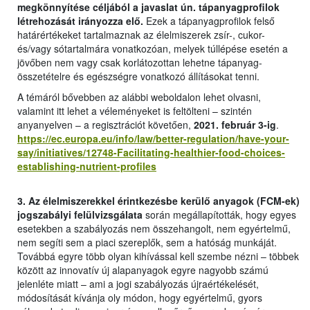
megkönnyítése céljából a javaslat ún. tápanyagprofilok
létrehozását irányozza elő.
Ezek a tápanyagprofilok felső
határértékeket tartalmaznak az élelmiszerek zsír-, cukor-
és/vagy sótartalmára vonatkozóan, melyek túllépése esetén a
jövőben nem vagy csak korlátozottan lehetne tápanyag-
összetételre és egészségre vonatkozó állításokat tenni.
A témáról bővebben az alábbi weboldalon lehet olvasni,
valamint itt lehet a véleményeket is feltölteni – szintén
anyanyelven – a regisztrációt követően,
2021. február 3-ig
.
https://ec.europa.eu/info/law/better-regulation/have-your-
say/initiatives/12748-Facilitating-healthier-food-choices-
establishing-nutrient-profiles
3. Az élelmiszerekkel érintkezésbe kerülő anyagok (FCM-ek)
jogszabályi felülvizsgálata
során megállapították, hogy egyes
esetekben a szabályozás nem összehangolt, nem egyértelmű,
nem segíti sem a piaci szereplők, sem a hatóság munkáját.
Továbbá egyre több olyan kihívással kell szembe nézni – többek
között az innovatív új alapanyagok egyre nagyobb számú
jelenléte miatt – ami a jogi szabályozás újraértékelését,
módosítását kívánja oly módon, hogy egyértelmű, gyors