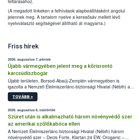
feltárásához.
(A megadott linkeken a felhívások alapbeállításként angolul
jelennek meg. A tartalom nyelve a keresősáv mellett lévő
nyelvválasztó segítségével állítható át magyarra.)
Friss hírek
2026. augusztus 7, péntek
Újabb vármegyében jelent meg a kőrisrontó
karcsúdíszbogár
Újabb területen, Borsod-Abaúj-Zemplén vármegyében is
igazolta a Nemzeti Élelmiszerlánc-biztonsági Hivatal (Nébih) a
kőrisrontó karcsúdíszbogár (Agrilus planipennis) jelenlétét. A
TOVÁBB >
kártevőt nem csak színcsapdában találták meg, de már fertőzött
fában is azonosították. A növényvédelmi szakemberek folytatják
az intenzív felderítést, emellett az intézkedéseket a szlovák
2026. augusztus 6, csütörtök
hatósággal is összehangolják a terjedés megállítása érdekében.
Szüret után is alkalmazható három növényvédő szer
az amerikai szőlőkabóca ellen
A Nemzeti Élelmiszerlánc-biztonsági Hivatal (Nébih) három
növényvédő szer – Decis Forte, Klartan 24 EW, Oroganic –