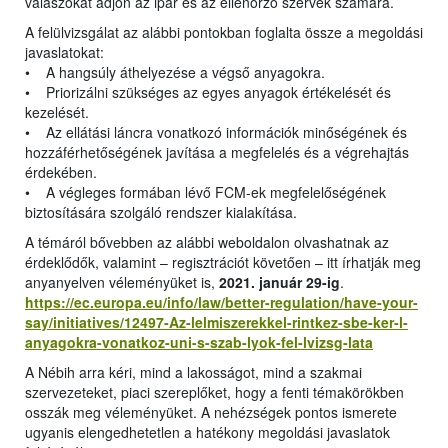
válaszokat adjon az ipar és az ellenőrző szervek számára.
A felülvizsgálat az alábbi pontokban foglalta össze a megoldási
javaslatokat:
• A hangsúly áthelyezése a végső anyagokra.
• Priorizálni szükséges az egyes anyagok értékelését és
kezelését.
• Az ellátási láncra vonatkozó információk minőségének és
hozzáférhetőségének javítása a megfelelés és a végrehajtás
érdekében.
• A végleges formában lévő FCM-ek megfelelőségének
biztosítására szolgáló rendszer kialakítása.
A témáról bővebben az alábbi weboldalon olvashatnak az
érdeklődők, valamint – regisztrációt követően – itt írhatják meg
anyanyelven véleményüket is,
2021. január 29-ig
.
https://ec.europa.eu/info/law/better-regulation/have-your-
say/initiatives/12497-Az-lelmiszerekkel-rintkez-sbe-ker-l-
anyagokra-vonatkoz-uni-s-szab-lyok-fel-lvizsg-lata
A Nébih arra kéri, mind a lakosságot, mind a szakmai
szervezeteket, piaci szereplőket, hogy a fenti témakörökben
osszák meg véleményüket. A nehézségek pontos ismerete
ugyanis elengedhetetlen a hatékony megoldási javaslatok