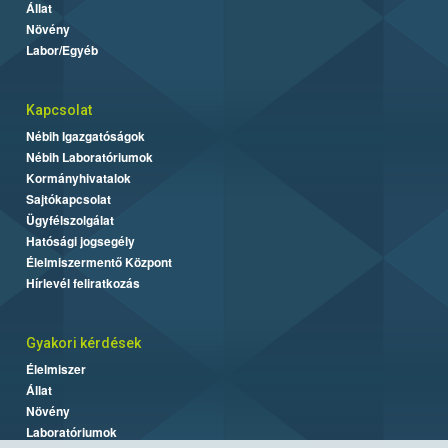
Állat
Növény
Labor/Egyéb
Kapcsolat
Nébih Igazgatóságok
Nébih Laboratóriumok
Kormányhivatalok
Sajtókapcsolat
Ügyfélszolgálat
Hatósági jogsegély
Élelmiszermentő Központ
Hírlevél feliratkozás
Gyakori kérdések
Élelmiszer
Állat
Növény
Laboratóriumok