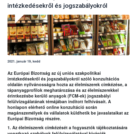
intézkedésekről és jogszabályokról
2021. január 19, kedd
Az Európai Bizottság az új uniós szakpolitikai
intézkedésekről és jogszabályokról szóló konzultációs
oldalán nyilvánosságra hozta az élelmiszerek címkézése, a
tápanyagprofilok meghatározása és az élelmiszerekkel
érintkezésbe kerülő anyagok (FCM-ek) jogszabályi
felülvizsgálatának témájában indított felhívásait. A
honlapon elérhető online konzultáció során
magánszemélyek és vállalatok küldhetik be javaslataikat az
Európai Bizottság részére.
1. Az élelmiszerek címkézését a fogyasztók tájékoztatására
vonatkozó szabályok felülvizsgálatával kívánják