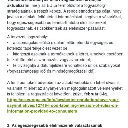
aktualizálni
, mely az EU „a termőföldtől a fogyasztóig”
stratégiájának a részét képezi. A rendeletmódosítás célja, hogy
javítsa a címkén feltüntetett információkat, segítve a vásárlókat,
hogy egészségesebb és fenntarthatóbb élelmiszereket
fogyasszanak, és csökkentsék az élelmiszer-pazarlást.
A tervezett jogszabály:
• a csomagolás elülső oldalán feltüntetendő egységes és
kötelező tápértékjelölést vezet be;
• kiterjeszti azoknak a termékeknek a körét, amelyek esetében
fel kell tüntetni a származást vagy az eredetet;
• felülvizsgálja a dátumjelölésre vonatkozó uniós szabályokat
(fogyaszthatósági idő és minőségmegőrzési idő).
A fenti pontokról bővebben az alábbi weboldalon lehet olvasni,
valamint itt lehet az anyanyelven megfogalmazott véleményeket
is feltölteni a regisztrációt követően,
2021. február 3-ig
.
https://ec.europa.eu/info/law/better-regulation/have-your-
say/initiatives/12749-Food-labelling-revision-of-rules-on-
information-provided-to-consumers
2. Az egészségesebb élelmiszerek választásának