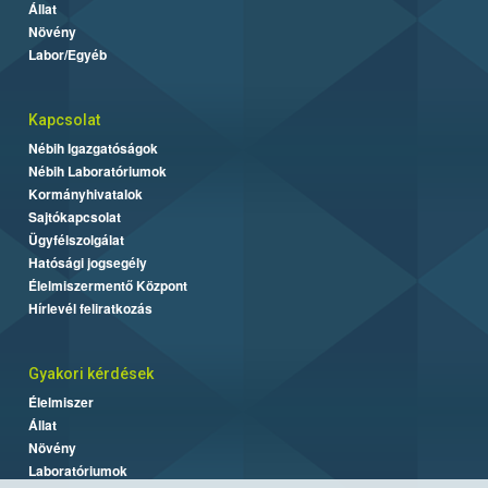
Állat
Növény
Labor/Egyéb
Kapcsolat
Nébih Igazgatóságok
Nébih Laboratóriumok
Kormányhivatalok
Sajtókapcsolat
Ügyfélszolgálat
Hatósági jogsegély
Élelmiszermentő Központ
Hírlevél feliratkozás
Gyakori kérdések
Élelmiszer
Állat
Növény
Laboratóriumok