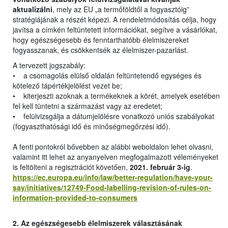
aktualizálni
, mely az EU „a termőföldtől a fogyasztóig”
stratégiájának a részét képezi. A rendeletmódosítás célja, hogy
javítsa a címkén feltüntetett információkat, segítve a vásárlókat,
hogy egészségesebb és fenntarthatóbb élelmiszereket
fogyasszanak, és csökkentsék az élelmiszer-pazarlást.
A tervezett jogszabály:
• a csomagolás elülső oldalán feltüntetendő egységes és
kötelező tápértékjelölést vezet be;
• kiterjeszti azoknak a termékeknek a körét, amelyek esetében
fel kell tüntetni a származást vagy az eredetet;
• felülvizsgálja a dátumjelölésre vonatkozó uniós szabályokat
(fogyaszthatósági idő és minőségmegőrzési idő).
A fenti pontokról bővebben az alábbi weboldalon lehet olvasni,
valamint itt lehet az anyanyelven megfogalmazott véleményeket
is feltölteni a regisztrációt követően,
2021. február 3-ig
.
https://ec.europa.eu/info/law/better-regulation/have-your-
say/initiatives/12749-Food-labelling-revision-of-rules-on-
information-provided-to-consumers
2. Az egészségesebb élelmiszerek választásának