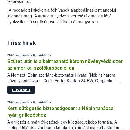
feltárásához.
(A megadott linkeken a felhívások alapbeállításként angolul
jelennek meg. A tartalom nyelve a keresősáv mellett lévő
nyelvválasztó segítségével állítható át magyarra.)
Friss hírek
2026. augusztus 6, csütörtök
Szüret után is alkalmazható három növényvédő szer
az amerikai szőlőkabóca ellen
A Nemzeti Élelmiszerlánc-biztonsági Hivatal (Nébih) három
növényvédő szer – Decis Forte, Klartan 24 EW, Oroganic –
engedélyokiratát módosította, így azok a szüretet követően,
TOVÁBB >
egészen a vesszőérettség (BBCH 91) stádiumáig
felhasználhatóak a szőlőben. A kiterjesztések célja, hogy a korai
érésű szőlőkben is legyen lehetőség a károsító elleni további
2026. augusztus 6, csütörtök
védekezésre. Az Oroganic készítmény kis kiszerelésben kiskerti
Kerti sütögetés biztonságosan: a Nébih tanácsai
felhasználók számára is elérhető és ökológiai termesztésben is
nyári grillezéshez
engedélyezett.
A grillezés a nyári étkezések egyik legkedveltebb formája. A
meleg időjárás azonban a kórokozó, romlást okozó baktériumok