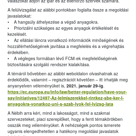
válaszokat adjon az ipar és az ellenőrző szervek számára.
A felülvizsgálat az alábbi pontokban foglalta össze a megoldási
javaslatokat:
• A hangsúly áthelyezése a végső anyagokra.
• Priorizálni szükséges az egyes anyagok értékelését és
kezelését.
• Az ellátási láncra vonatkozó információk minőségének és
hozzáférhetőségének javítása a megfelelés és a végrehajtás
érdekében.
• A végleges formában lévő FCM-ek megfelelőségének
biztosítására szolgáló rendszer kialakítása.
A témáról bővebben az alábbi weboldalon olvashatnak az
érdeklődők, valamint – regisztrációt követően – itt írhatják meg
anyanyelven véleményüket is,
2021. január 29-ig
.
https://ec.europa.eu/info/law/better-regulation/have-your-
say/initiatives/12497-Az-lelmiszerekkel-rintkez-sbe-ker-l-
anyagokra-vonatkoz-uni-s-szab-lyok-fel-lvizsg-lata
A Nébih arra kéri, mind a lakosságot, mind a szakmai
szervezeteket, piaci szereplőket, hogy a fenti témakörökben
osszák meg véleményüket. A nehézségek pontos ismerete
ugyanis elengedhetetlen a hatékony megoldási javaslatok