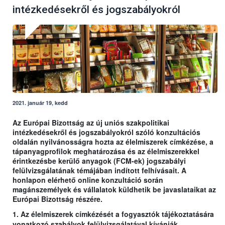
intézkedésekről és jogszabályokról
2021. január 19, kedd
Az Európai Bizottság az új uniós szakpolitikai
intézkedésekről és jogszabályokról szóló konzultációs
oldalán nyilvánosságra hozta az élelmiszerek címkézése, a
tápanyagprofilok meghatározása és az élelmiszerekkel
érintkezésbe kerülő anyagok (FCM-ek) jogszabályi
felülvizsgálatának témájában indított felhívásait. A
honlapon elérhető online konzultáció során
magánszemélyek és vállalatok küldhetik be javaslataikat az
Európai Bizottság részére.
1. Az élelmiszerek címkézését a fogyasztók tájékoztatására
vonatkozó szabályok felülvizsgálatával kívánják