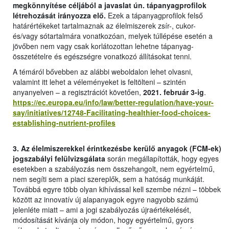
megkönnyítése céljából a javaslat ún. tápanyagprofilok
létrehozását irányozza elő.
Ezek a tápanyagprofilok felső
határértékeket tartalmaznak az élelmiszerek zsír-, cukor-
és/vagy sótartalmára vonatkozóan, melyek túllépése esetén a
jövőben nem vagy csak korlátozottan lehetne tápanyag-
összetételre és egészségre vonatkozó állításokat tenni.
A témáról bővebben az alábbi weboldalon lehet olvasni,
valamint itt lehet a véleményeket is feltölteni – szintén
anyanyelven – a regisztrációt követően,
2021. február 3-ig
.
https://ec.europa.eu/info/law/better-regulation/have-your-
say/initiatives/12748-Facilitating-healthier-food-choices-
establishing-nutrient-profiles
3. Az élelmiszerekkel érintkezésbe kerülő anyagok (FCM-ek)
jogszabályi felülvizsgálata
során megállapították, hogy egyes
esetekben a szabályozás nem összehangolt, nem egyértelmű,
nem segíti sem a piaci szereplők, sem a hatóság munkáját.
Továbbá egyre több olyan kihívással kell szembe nézni – többek
között az innovatív új alapanyagok egyre nagyobb számú
jelenléte miatt – ami a jogi szabályozás újraértékelését,
módosítását kívánja oly módon, hogy egyértelmű, gyors