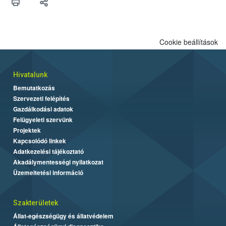
felhasználók számára is elérhető és ökológiai termesztésben is
engedélyezett.
Cookie beállítások
Hivatalunk
Bemutatkozás
Szervezeti felépítés
Gazdálkodási adatok
Felügyeleti szervünk
Projektek
Kapcsolódó linkek
Adatkezelési tájékoztató
Akadálymentességi nyilatkozat
Üzemeltetési információ
Szakterületek
Állat-egészségügy és állatvédelem