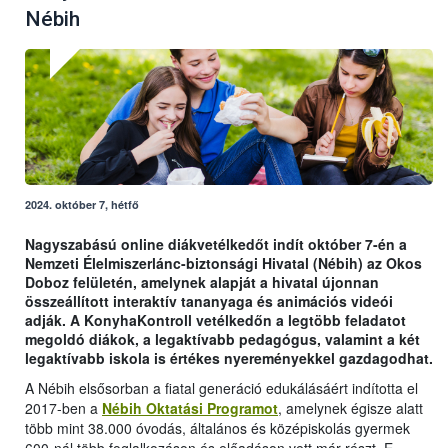
Nébih
2024. október 7, hétfő
Nagyszabású online diákvetélkedőt indít október 7-én a
Nemzeti Élelmiszerlánc-biztonsági Hivatal (Nébih) az Okos
Doboz felületén, amelynek alapját a hivatal újonnan
összeállított interaktív tananyaga és animációs videói
adják. A KonyhaKontroll vetélkedőn a legtöbb feladatot
megoldó diákok, a legaktívabb pedagógus, valamint a két
legaktívabb iskola is értékes nyereményekkel gazdagodhat.
A Nébih elsősorban a fiatal generáció edukálásáért indította el
2017-ben a
Nébih Oktatási Programot
, amelynek égisze alatt
több mint 38.000 óvodás, általános és középiskolás gyermek