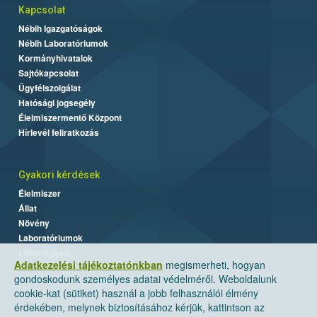
Kapcsolat
Nébih Igazgatóságok
Nébih Laboratóriumok
Kormányhivatalok
Sajtókapcsolat
Ügyfélszolgálat
Hatósági jogsegély
Élelmiszermentő Központ
Hírlevél feliratkozás
Gyakori kérdések
Élelmiszer
Állat
Növény
Laboratóriumok
Labor/Egyéb
Adatkezelési tájékoztatónkban
megismerheti, hogyan
gondoskodunk személyes adatai védelméről. Weboldalunk
cookie-kat (sütiket) használ a jobb felhasználói élmény
érdekében, melynek biztosításához kérjük, kattintson az