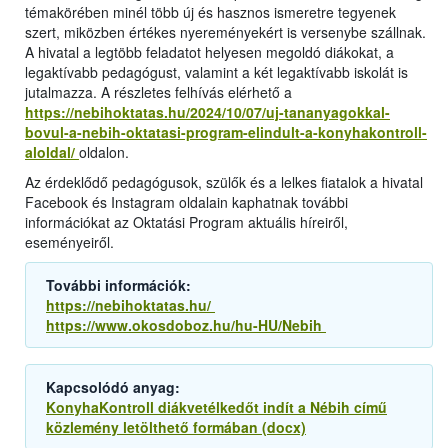
témakörében minél több új és hasznos ismeretre tegyenek
szert, miközben értékes nyereményekért is versenybe szállnak.
A hivatal a legtöbb feladatot helyesen megoldó diákokat, a
legaktívabb pedagógust, valamint a két legaktívabb iskolát is
jutalmazza. A részletes felhívás elérhető a
https://nebihoktatas.hu/2024/10/07/uj-tananyagokkal-
bovul-a-nebih-oktatasi-program-elindult-a-konyhakontroll-
aloldal/
oldalon.
Az érdeklődő pedagógusok, szülők és a lelkes fiatalok a hivatal
Facebook és Instagram oldalain kaphatnak további
információkat az Oktatási Program aktuális híreiről,
eseményeiről.
További információk:
https://nebihoktatas.hu/
https://www.okosdoboz.hu/hu-HU/Nebih
Kapcsolódó anyag:
KonyhaKontroll diákvetélkedőt indít a Nébih című
közlemény letölthető formában (docx)