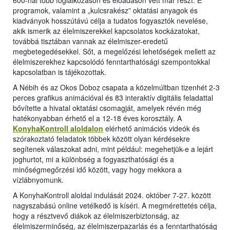
600-nál több foglalkozáson és előadáson vett már részt. E
programok, valamint a „kulcsrakész” oktatási anyagok és
kiadványok hosszútávú célja a tudatos fogyasztók nevelése,
akik ismerik az élelmiszerekkel kapcsolatos kockázatokat,
továbbá tisztában vannak az élelmiszer-eredetű
megbetegedésekkel. Sőt, a megelőzési lehetőségek mellett az
élelmiszerekhez kapcsolódó fenntarthatósági szempontokkal
kapcsolatban is tájékozottak.
A Nébih és az Okos Doboz csapata a közelmúltban tizenhét 2-3
perces grafikus animációval és 83 interaktív digitális feladattal
bővítette a hivatal oktatási csomagját, amelyek révén még
hatékonyabban érhető el a 12-18 éves korosztály. A
KonyhaKontroll aloldalon
elérhető animációs videók és
szórakoztató feladatok többek között olyan kérdésekre
segítenek válaszokat adni, mint például: megehetjük-e a lejárt
joghurtot, mi a különbség a fogyaszthatósági és a
minőségmegőrzési idő között, vagy hogy mekkora a
vízlábnyomunk.
A KonyhaKontroll aloldal indulását 2024. október 7-27. között
nagyszabású online vetélkedő is kíséri. A megmérettetés célja,
hogy a résztvevő diákok az élelmiszerbiztonság, az
élelmiszerminőség, az élelmiszerpazarlás és a fenntarthatóság