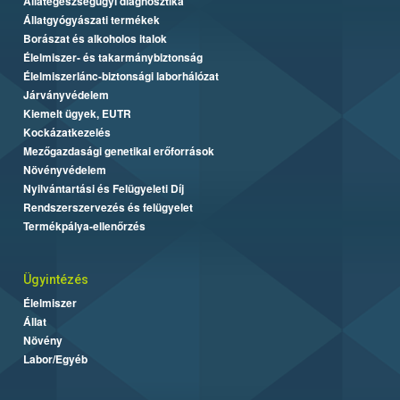
Állategészségügyi diagnosztika
Állatgyógyászati termékek
Borászat és alkoholos italok
Élelmiszer- és takarmánybiztonság
Élelmiszerlánc-biztonsági laborhálózat
Járványvédelem
Kiemelt ügyek, EUTR
Kockázatkezelés
Mezőgazdasági genetikai erőforrások
Növényvédelem
Nyilvántartási és Felügyeleti Díj
Rendszerszervezés és felügyelet
Termékpálya-ellenőrzés
Ügyintézés
Élelmiszer
Állat
Növény
Labor/Egyéb