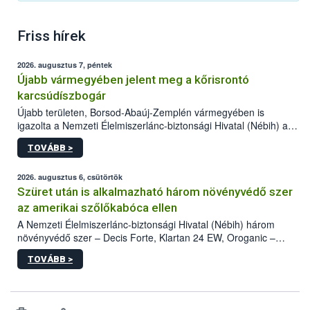
Friss hírek
2026. augusztus 7, péntek
Újabb vármegyében jelent meg a kőrisrontó
karcsúdíszbogár
Újabb területen, Borsod-Abaúj-Zemplén vármegyében is
igazolta a Nemzeti Élelmiszerlánc-biztonsági Hivatal (Nébih) a
kőrisrontó karcsúdíszbogár (Agrilus planipennis) jelenlétét. A
TOVÁBB >
kártevőt nem csak színcsapdában találták meg, de már fertőzött
fában is azonosították. A növényvédelmi szakemberek folytatják
az intenzív felderítést, emellett az intézkedéseket a szlovák
2026. augusztus 6, csütörtök
hatósággal is összehangolják a terjedés megállítása érdekében.
Szüret után is alkalmazható három növényvédő szer
az amerikai szőlőkabóca ellen
A Nemzeti Élelmiszerlánc-biztonsági Hivatal (Nébih) három
növényvédő szer – Decis Forte, Klartan 24 EW, Oroganic –
engedélyokiratát módosította, így azok a szüretet követően,
TOVÁBB >
egészen a vesszőérettség (BBCH 91) stádiumáig
felhasználhatóak a szőlőben. A kiterjesztések célja, hogy a korai
érésű szőlőkben is legyen lehetőség a károsító elleni további
védekezésre. Az Oroganic készítmény kis kiszerelésben kiskerti