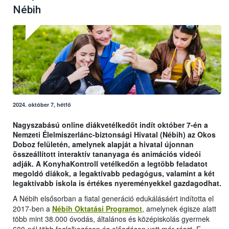
Nébih
2024. október 7, hétfő
Nagyszabású online diákvetélkedőt indít október 7-én a
Nemzeti Élelmiszerlánc-biztonsági Hivatal (Nébih) az Okos
Doboz felületén, amelynek alapját a hivatal újonnan
összeállított interaktív tananyaga és animációs videói
adják. A KonyhaKontroll vetélkedőn a legtöbb feladatot
megoldó diákok, a legaktívabb pedagógus, valamint a két
legaktívabb iskola is értékes nyereményekkel gazdagodhat.
A Nébih elsősorban a fiatal generáció edukálásáért indította el
2017-ben a
Nébih Oktatási Programot
, amelynek égisze alatt
több mint 38.000 óvodás, általános és középiskolás gyermek