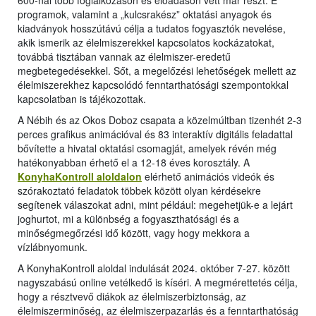
600-nál több foglalkozáson és előadáson vett már részt. E
programok, valamint a „kulcsrakész” oktatási anyagok és
kiadványok hosszútávú célja a tudatos fogyasztók nevelése,
akik ismerik az élelmiszerekkel kapcsolatos kockázatokat,
továbbá tisztában vannak az élelmiszer-eredetű
megbetegedésekkel. Sőt, a megelőzési lehetőségek mellett az
élelmiszerekhez kapcsolódó fenntarthatósági szempontokkal
kapcsolatban is tájékozottak.
A Nébih és az Okos Doboz csapata a közelmúltban tizenhét 2-3
perces grafikus animációval és 83 interaktív digitális feladattal
bővítette a hivatal oktatási csomagját, amelyek révén még
hatékonyabban érhető el a 12-18 éves korosztály. A
KonyhaKontroll aloldalon
elérhető animációs videók és
szórakoztató feladatok többek között olyan kérdésekre
segítenek válaszokat adni, mint például: megehetjük-e a lejárt
joghurtot, mi a különbség a fogyaszthatósági és a
minőségmegőrzési idő között, vagy hogy mekkora a
vízlábnyomunk.
A KonyhaKontroll aloldal indulását 2024. október 7-27. között
nagyszabású online vetélkedő is kíséri. A megmérettetés célja,
hogy a résztvevő diákok az élelmiszerbiztonság, az
élelmiszerminőség, az élelmiszerpazarlás és a fenntarthatóság