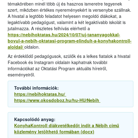
témakörében minél több új és hasznos ismeretre tegyenek
szert, miközben értékes nyereményekért is versenybe szállnak.
A hivatal a legtöbb feladatot helyesen megoldó diákokat, a
legaktívabb pedagógust, valamint a két legaktívabb iskolát is
jutalmazza. A részletes felhívás elérhető a
https://nebihoktatas.hu/2024/10/07/uj-tananyagokkal-
bovul-a-nebih-oktatasi-program-elindult-a-konyhakontroll-
aloldal/
oldalon.
Az érdeklődő pedagógusok, szülők és a lelkes fiatalok a hivatal
Facebook és Instagram oldalain kaphatnak további
információkat az Oktatási Program aktuális híreiről,
eseményeiről.
További információk:
https://nebihoktatas.hu/
https://www.okosdoboz.hu/hu-HU/Nebih
Kapcsolódó anyag:
KonyhaKontroll diákvetélkedőt indít a Nébih című
közlemény letölthető formában (docx)