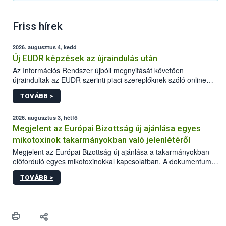
Friss hírek
2026. augusztus 4, kedd
Új EUDR képzések az újraindulás után
Az Információs Rendszer újbóli megnyitását követően
újraindultak az EUDR szerinti piaci szereplőknek szóló online
képzések.
TOVÁBB >
2026. augusztus 3, hétfő
Megjelent az Európai Bizottság új ajánlása egyes
mikotoxinok takarmányokban való jelenlétéről
Megjelent az Európai Bizottság új ajánlása a takarmányokban
előforduló egyes mikotoxinokkal kapcsolatban. A dokumentum
2027-től új irányértékek alkalmazását írja elő, és a jelenleg
TOVÁBB >
hatályos uniós ajánlások helyébe lép.