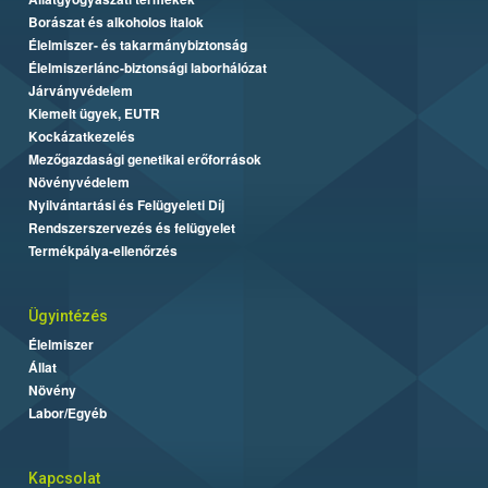
Borászat és alkoholos italok
Élelmiszer- és takarmánybiztonság
Élelmiszerlánc-biztonsági laborhálózat
Járványvédelem
Kiemelt ügyek, EUTR
Kockázatkezelés
Mezőgazdasági genetikai erőforrások
Növényvédelem
Nyilvántartási és Felügyeleti Díj
Rendszerszervezés és felügyelet
Termékpálya-ellenőrzés
Ügyintézés
Élelmiszer
Állat
Növény
Labor/Egyéb
Kapcsolat