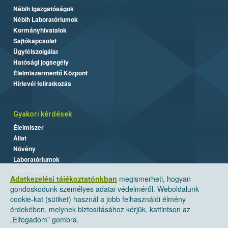
Nébih Igazgatóságok
Nébih Laboratóriumok
Kormányhivatalok
Sajtókapcsolat
Ügyfélszolgálat
Hatósági jogsegély
Élelmiszermentő Központ
Hírlevél feliratkozás
Gyakori kérdések
Élelmiszer
Állat
Növény
Laboratóriumok
Labor/Egyéb
Adatkezelési tájékoztatónkban
megismerheti, hogyan
gondoskodunk személyes adatai védelméről. Weboldalunk
cookie-kat (sütiket) használ a jobb felhasználói élmény
érdekében, melynek biztosításához kérjük, kattintson az
„Elfogadom” gombra.