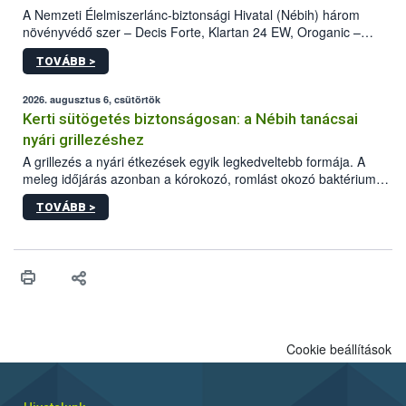
A Nemzeti Élelmiszerlánc-biztonsági Hivatal (Nébih) három
növényvédő szer – Decis Forte, Klartan 24 EW, Oroganic –
engedélyokiratát módosította, így azok a szüretet követően,
TOVÁBB >
egészen a vesszőérettség (BBCH 91) stádiumáig
felhasználhatóak a szőlőben. A kiterjesztések célja, hogy a korai
érésű szőlőkben is legyen lehetőség a károsító elleni további
2026. augusztus 6, csütörtök
védekezésre. Az Oroganic készítmény kis kiszerelésben kiskerti
Kerti sütögetés biztonságosan: a Nébih tanácsai
felhasználók számára is elérhető és ökológiai termesztésben is
nyári grillezéshez
engedélyezett.
A grillezés a nyári étkezések egyik legkedveltebb formája. A
meleg időjárás azonban a kórokozó, romlást okozó baktériumok
gyorsabb szaporodásának is kedvez. A szabadtéri sütögetés
TOVÁBB >
ezért nem csupán a megfelelő sütési technikáról szól: legalább
ilyen fontos az alapanyagok biztonságos kezelése, az alapvető
higiéniai szabályok betartása, a megfelelő hőkezelés, valamint a
maradékok szakszerű tárolása. A Nemzeti Élelmiszerlánc-
biztonsági Hivatal (Nébih) Oktatási Programja összegyűjtötte a
biztonságos grillezés legfontosabb tudnivalóit.
Cookie beállítások