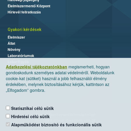
Élelmiszermentő Központ
Hírlevél feliratkozás
Gyakori kérdések
Élelmiszer
Állat
Növény
Laboratóriumok
Labor/Egyéb
Adatkezelési tájékoztatónkban
megismerheti, hogyan
gondoskodunk személyes adatai védelméről. Weboldalunk
cookie-kat (sütiket) használ a jobb felhasználói élmény
érdekében, melynek biztosításához kérjük, kattintson az
„Elfogadom” gombra.
Statisztikai célú sütik
Nemzeti Élelmiszerlánc-biztonsági Hivatal
Hirdetési célú sütik
Cím: 1024 Budapest, Keleti Károly utca. 24.
Alapműködést biztosító és funkcionális sütik
Levelezési cím: 1525 Budapest. Pf. 30.