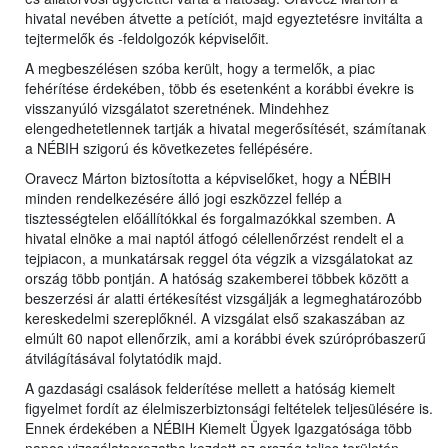
hivatal nevében átvette a petíciót, majd egyeztetésre invitálta a
tejtermelők és -feldolgozók képviselőit.
A megbeszélésen szóba került, hogy a termelők, a piac
fehérítése érdekében, több és esetenként a korábbi évekre is
visszanyúló vizsgálatot szeretnének. Mindehhez
elengedhetetlennek tartják a hivatal megerősítését, számítanak
a NÉBIH szigorú és következetes fellépésére.
Oravecz Márton biztosította a képviselőket, hogy a NÉBIH
minden rendelkezésére álló jogi eszközzel fellép a
tisztességtelen előállítókkal és forgalmazókkal szemben. A
hivatal elnöke a mai naptól átfogó célellenőrzést rendelt el a
tejpiacon, a munkatársak reggel óta végzik a vizsgálatokat az
ország több pontján. A hatóság szakemberei többek között a
beszerzési ár alatti értékesítést vizsgálják a legmeghatározóbb
kereskedelmi szereplőknél. A vizsgálat első szakaszában az
elmúlt 60 napot ellenőrzik, ami a korábbi évek szúrópróbaszerű
átvilágításával folytatódik majd.
A gazdasági csalások felderítése mellett a hatóság kiemelt
figyelmet fordít az élelmiszerbiztonsági feltételek teljesülésére is.
Ennek érdekében a NÉBIH Kiemelt Ügyek Igazgatósága több