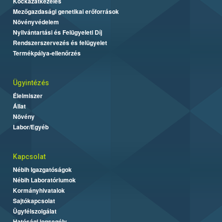
Kockázatkezelés
Mezőgazdasági genetikai erőforrások
Növényvédelem
Nyilvántartási és Felügyeleti Díj
Rendszerszervezés és felügyelet
Termékpálya-ellenőrzés
Ügyintézés
Élelmiszer
Állat
Növény
Labor/Egyéb
Kapcsolat
Nébih Igazgatóságok
Nébih Laboratóriumok
Kormányhivatalok
Sajtókapcsolat
Ügyfélszolgálat
Hatósági jogsegély