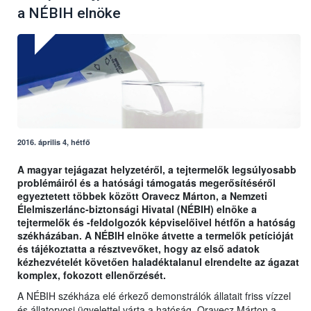
a NÉBIH elnöke
2016. április 4, hétfő
A magyar tejágazat helyzetéről, a tejtermelők legsúlyosabb
problémáiról és a hatósági támogatás megerősítéséről
egyeztetett többek között Oravecz Márton, a Nemzeti
Élelmiszerlánc-biztonsági Hivatal (NÉBIH) elnöke a
tejtermelők és -feldolgozók képviselőivel hétfőn a hatóság
székházában. A NÉBIH elnöke átvette a termelők petícióját
és tájékoztatta a résztvevőket, hogy az első adatok
kézhezvételét követően haladéktalanul elrendelte az ágazat
komplex, fokozott ellenőrzését.
A NÉBIH székháza elé érkező demonstrálók állatait friss vízzel
és állatorvosi ügyelettel várta a hatóság. Oravecz Márton a