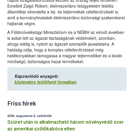
napos vizsgálatsorozatba kezdett az ország teljes területén.
Emellett Zsigó Róbert, élelmiszerlánc-felügyeletért felelős
államtitkár elrendelte a tej- és tejtermékek célellenőrzését is,
amit a kormányhivatalok élelmiszerlánc-biztonsági szakemberei
hajtanak végre.
A Földművelésügyi Minisztérium és a NÉBIH az elmúlt években
is sokat tett az ágazat tisztaságának védelméért, azonban,
ahogy eddig is, nyitott az ágazati szereplők javaslataira. A
hatóság célja, hogy a komplex célellenőrzéssel még
hatékonyabban támogassa a magyar tejtermelőket és a kiváló
minőségű, biztonságos hazai termékeket.
Kapcsolódó anyagok:
közlemény letölthető formában
Friss hírek
2026. augusztus 6, csütörtök
Szüret után is alkalmazható három növényvédő szer
az amerikai szőlőkabóca ellen